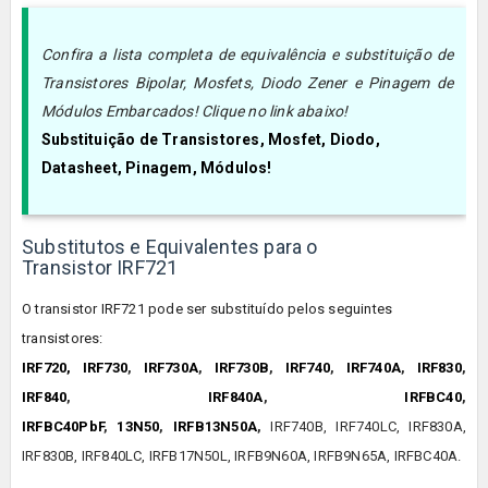
Confira a lista completa de equivalência e substituição de
Transistores Bipolar, Mosfets, Diodo Zener e Pinagem de
Módulos Embarcados! Clique no link abaixo!
Substituição de Transistores, Mosfet, Diodo,
Datasheet, Pinagem, Módulos!
Substitutos e Equivalentes para o
Transistor IRF721
O transistor
IRF721
pode ser substituído pelos seguintes
transistores:
IRF720,
IRF730
,
IRF730A
,
IRF730B
,
IRF740
,
IRF740A
,
IRF830
,
IRF840
,
IRF840A
,
IRFBC40
,
IRFBC40PbF
,
13N50
,
IRFB13N50A
,
IRF740B, IRF740LC, IRF830A,
IRF830B, IRF840LC, IRFB17N50L, IRFB9N60A, IRFB9N65A, IRFBC40A.