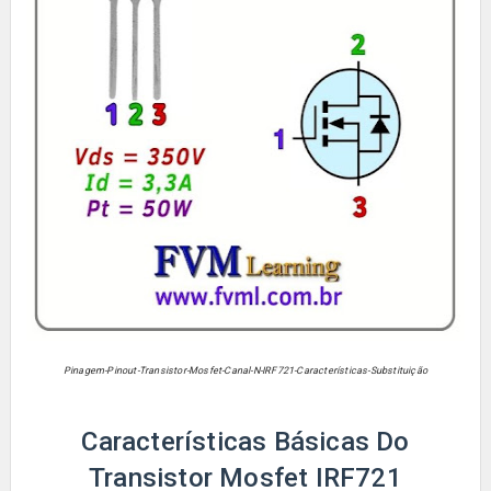
Pinagem-Pinout-Transistor-Mosfet-Canal-N-
IRF721
-Características-Substituição
Características Básicas Do
Transistor Mosfet IRF721