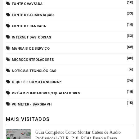
(10)
FONTE CHAVEADA
(33)
FONTE DE ALIMENTAÇÃO
(19)
FONTE DE BANCADA
(33)
INTERNET DAS COISAS
(68)
MANUAIS DE SERVIÇO
(40)
MICROCONTROLADORES
(6)
NOTÍCIAS TECNOLÓGICAS
(36)
O QUE É E COMO FUNCIONA?
(18)
PRÉ-AMPLIFICADORES/EQUALIZADORES
(15)
VU METER - BARGRAPH
MAIS VISITADOS
Guia Completo: Como Montar Cabos de Áudio
Profissional (XLR, P10, RCA) Passo a Passo