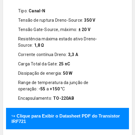
Tipo:
Canal-N
Tensão de ruptura Dreno-Source:
350 V
Tensão Gate-Source, máximo:
± 20 V
Resistência máxima estado ativo Dreno-
Source:
1,8
Ω
Corrente contínua Dreno:
3,3 A
Carga Total da Gate:
25 nC
Dissipação de energia:
50 W
Range de temperatura da junção de
operação:
-55
a
+150
°C
Encapsulamento:
TO-220AB
↪
Clique para Exibir o Datasheet PDF do Transistor
IRF721