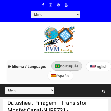
Português
🌐 Idioma / Language:
English
Español
Datasheet Pinagem - Transistor
Mosfet Canal-N IRF721 -