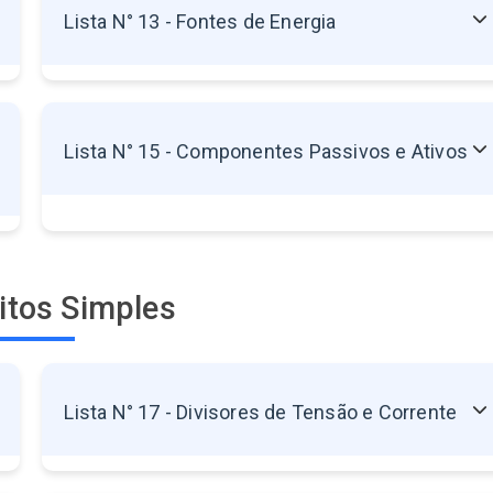
Lista N° 13 - Fontes de Energia
13.1 - Energia Solar
13.2 - Energia Eólica
13.3 - Energia Hidráulica
Lista N° 15 - Componentes Passivos e Ativos
13.4 - Energia Térmica
13.5 - Energia Química
Sem exercícios disponíveis
13.6 - Energia Nuclear
uitos Simples
Lista N° 17 - Divisores de Tensão e Corrente
Sem exercícios disponíveis