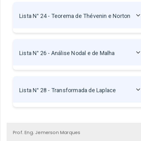
22.2 - Associação de Resistores em Paralelo
22.3 - Associação de Resistores Mista
Lista N° 24 - Teorema de Thévenin e Norton
Sem exercícios disponíveis
Lista N° 26 - Análise Nodal e de Malha
Sem exercícios disponíveis
Lista N° 28 - Transformada de Laplace
Sem exercícios disponíveis
Prof. Eng. Jemerson Marques