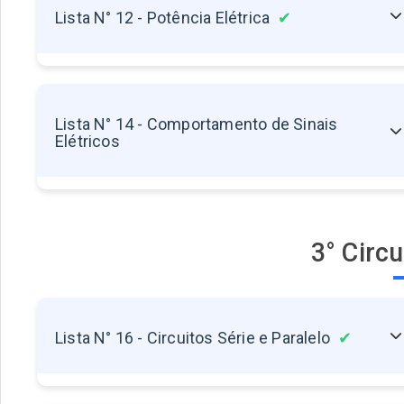
Lista N° 12 - Potência Elétrica
✔
12.1 - Potência Elétrica
✔
Lista N° 14 - Comportamento de Sinais
Elétricos
Sem exercícios disponíveis
3° Circ
Lista N° 16 - Circuitos Série e Paralelo
✔
16.1 - Circuitos em Série