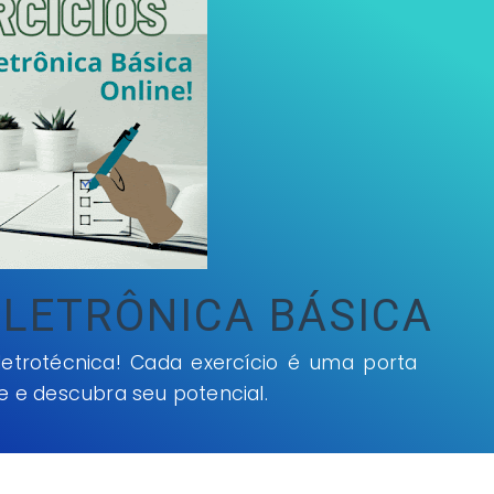
ELETRÔNICA BÁSICA
letrotécnica! Cada exercício é uma porta
e e descubra seu potencial.