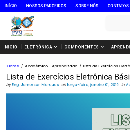
INÍCIO
NOSSOS PARCEIROS
SOBRE NÓS
CONTATOS
INÍCIO
ELETRÔNICA
COMPONENTES
APREND
Home
/
Acadêmico - Aprendizado
/
Lista de Exercícios Elet
Lista de Exercícios Eletrônica Bás
by
Eng. Jemerson Marques
on
terça-feira, janeiro 01, 2019
in
A