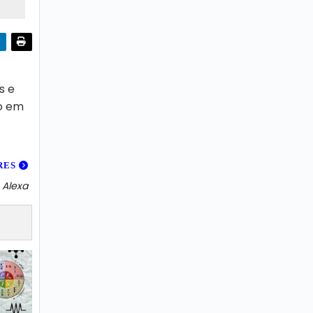
s e
co em
RES
 Alexa