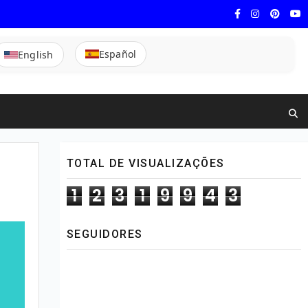
Español
English
TOTAL DE VISUALIZAÇÕES
1
2
3
1
9
9
4
3
SEGUIDORES