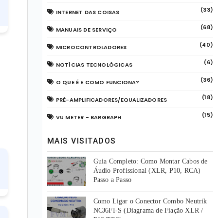
(33)
INTERNET DAS COISAS
(68)
MANUAIS DE SERVIÇO
(40)
MICROCONTROLADORES
(6)
NOTÍCIAS TECNOLÓGICAS
(36)
O QUE É E COMO FUNCIONA?
(18)
PRÉ-AMPLIFICADORES/EQUALIZADORES
(15)
VU METER - BARGRAPH
MAIS VISITADOS
Guia Completo: Como Montar Cabos de
Áudio Profissional (XLR, P10, RCA)
Passo a Passo
Como Ligar o Conector Combo Neutrik
NCJ6FI-S (Diagrama de Fiação XLR /