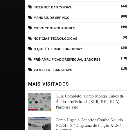
(33)
INTERNET DAS COISAS
(68)
MANUAIS DE SERVIÇO
(40)
MICROCONTROLADORES
(6)
NOTÍCIAS TECNOLÓGICAS
(36)
O QUE É E COMO FUNCIONA?
(18)
PRÉ-AMPLIFICADORES/EQUALIZADORES
(15)
VU METER - BARGRAPH
MAIS VISITADOS
Guia Completo: Como Montar Cabos de
Áudio Profissional (XLR, P10, RCA)
Passo a Passo
Como Ligar o Conector Combo Neutrik
NCJ6FI-S (Diagrama de Fiação XLR /