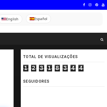
Español
English
TOTAL DE VISUALIZAÇÕES
1
2
3
1
8
3
4
4
SEGUIDORES