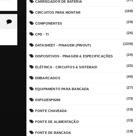
(17)
CARREGADOR DE BATERIA
(168)
CIRCUITOS PARA MONTAR
(29)
COMPONENTES
(26)
CPD - TI
(1239)
DATASHEET - PINAGEM (PINOUT)
(20)
DISPOSITIVOS - PINAGEM & ESPECIFICAÇÕES
(25)
ELÉTRICA - CIRCUITOS & SISTEMAS!
(40)
EMBARCADOS
(27)
EQUIPAMENTO PARA BANCADA
(33)
ESP32/ESP8266
(10)
FONTE CHAVEADA
(33)
FONTE DE ALIMENTAÇÃO
(19)
FONTE DE BANCADA