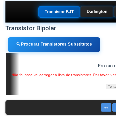
Darlington
Transistor BJT
Transistor Bipolar
🔍
Procurar Transistores Substitutos
Erro ao 
Não foi possível carregar a lista de transistores. Por favor, 
Tent
««