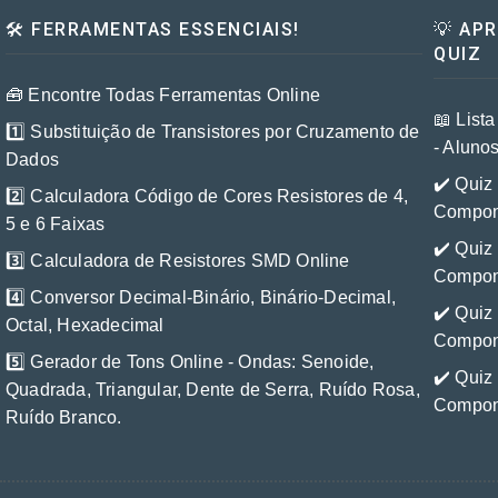
🛠️ FERRAMENTAS ESSENCIAIS!
💡 AP
QUIZ
🧰 Encontre Todas Ferramentas Online
📖 List
1️⃣ Substituição de Transistores por Cruzamento de
- Aluno
Dados
✔️ Quiz 
2️⃣ Calculadora Código de Cores Resistores de 4,
Compone
5 e 6 Faixas
✔️ Quiz 
3️⃣ Calculadora de Resistores SMD Online
Compone
4️⃣ Conversor Decimal-Binário, Binário-Decimal,
✔️ Quiz 
Octal, Hexadecimal
Compone
5️⃣ Gerador de Tons Online - Ondas: Senoide,
✔️ Quiz 
Quadrada, Triangular, Dente de Serra, Ruído Rosa,
Compone
Ruído Branco.