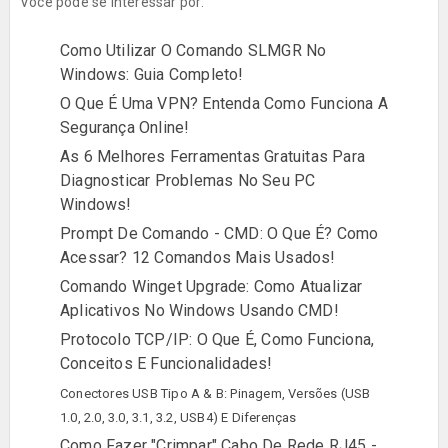
Você pode se interessar por:
Como Utilizar O Comando SLMGR No
Windows: Guia Completo!
O Que É Uma VPN? Entenda Como Funciona A
Segurança Online!
As 6 Melhores Ferramentas Gratuitas Para
Diagnosticar Problemas No Seu PC
Windows!
Prompt De Comando - CMD: O Que É? Como
Acessar? 12 Comandos Mais Usados!
Comando Winget Upgrade: Como Atualizar
Aplicativos No Windows Usando CMD!
Protocolo TCP/IP: O Que É, Como Funciona,
Conceitos E Funcionalidades!
Conectores USB Tipo A & B: Pinagem, Versões (USB
1.0, 2.0, 3.0, 3.1, 3.2, USB4) E Diferenças
Como Fazer "Crimpar" Cabo De Rede RJ45 -