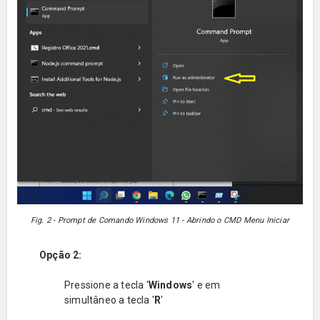
Fig. 2 - Prompt de Comando Windows 11 - Abrindo o CMD Menu Iniciar
Opção 2:
Pressione a tecla '
Windows
' e em
simultâneo a tecla '
R
'