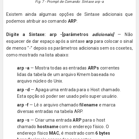
Fig. 7 - Prompt de Comando: Sintaxe arp -a
Existem ainda algumas opções de Sintaxe adicionais que
podemos atribuir ao comando
ARP
:
Digite a Sintaxe:
arp -[parâmetros
adicionais]
— Não
esquecer de dar espaço após a sintaxe
arp
para colocar o sinal
de menos “-” depois os parâmetros adicionais sem os coxetes,
como mostrado na lista abaixo:
arp -a
—
Mostra todas as entradas
ARPs
correntes
lidas da tabela de um arquivo Kmem baseada no
arquivo núcleo do Unix.
arp -d
— Apaga uma entrada para o Host chamado.
Esta opção só poder ser usado pelo super usuário.
arp -f
— Lê o arquivo chamado
filename
e marca
diversas entradas na tabela ARP.
arp -s
— Criar uma entrada
ARP
para o host
chamado
hostname
com o endereço físico. O
endereço físico
MAC
, é mostrado com
6 bytes