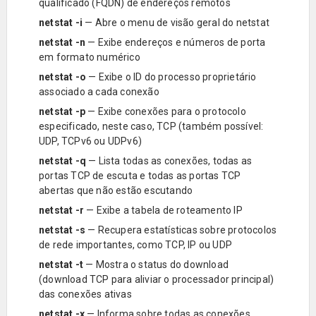
qualificado (FQDN) de endereços remotos
netstat
-i
— Abre o menu de visão geral do netstat
netstat
-n
— Exibe endereços e números de porta
em formato numérico
netstat
-o
— Exibe o ID do processo proprietário
associado a cada conexão
netstat
-p
— Exibe conexões para o protocolo
especificado, neste caso, TCP (também possível:
UDP, TCPv6 ou UDPv6)
netstat
-q
— Lista todas as conexões, todas as
portas TCP de escuta e todas as portas TCP
abertas que não estão escutando
netstat
-r
— Exibe a tabela de roteamento IP
netstat
-s
— Recupera estatísticas sobre protocolos
de rede importantes, como TCP, IP ou UDP
netstat
-t
— Mostra o status do download
(download TCP para aliviar o processador principal)
das conexões ativas
netstat
-x
— Informa sobre todas as conexões