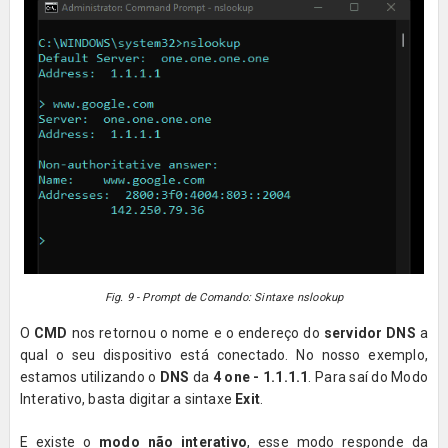
Fig. 9 - Prompt de Comando: Sintaxe nslookup
O
CMD
nos retornou o nome e o endereço do
servidor DNS
a
qual o seu dispositivo está conectado. No nosso exemplo,
estamos utilizando o
DNS
da
4 one - 1.1.1.1
. Para saí do Modo
Interativo, basta digitar a sintaxe
Exit
.
E existe o
modo não interativo
, esse modo responde da