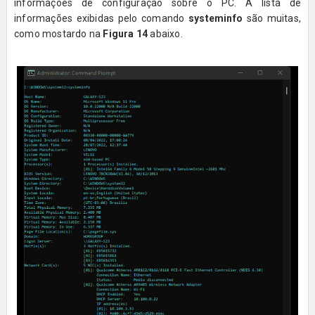
informações de configuração sobre o PC. A lista de
informações exibidas pelo comando
systeminfo
são muitas,
como mostardo na
Figura 14
abaixo.