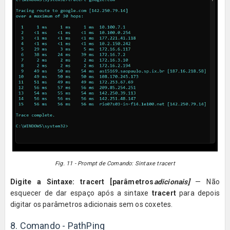
Fig. 11 - Prompt de Comando: Sintaxe tracert
Digite a Sintaxe: tracert [parâmetros
adicionais]
— Não
esquecer de dar espaço após a sintaxe
tracert
para depois
digitar os parâmetros adicionais sem os coxetes.
8. Comando - PathPing