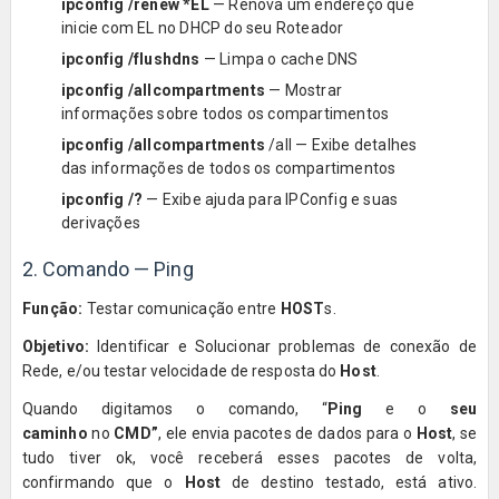
ipconfig /renew *EL
— Renova um endereço que
inicie com EL no DHCP do seu Roteador
ipconfig /flushdns
— Limpa o cache DNS
ipconfig /allcompartments
— Mostrar
informações sobre todos os compartimentos
ipconfig /allcompartments
/all — Exibe detalhes
das informações de todos os compartimentos
ipconfig /?
— Exibe ajuda para IPConfig e suas
derivações
2. Comando — Ping
Função:
Testar comunicação entre
HOST
s.
Objetivo:
Identificar e Solucionar problemas de conexão de
Rede, e/ou testar velocidade de resposta do
Host
.
Quando digitamos o comando, “
Ping
e o
seu
caminho
no
CMD”
, ele envia pacotes de dados para o
Host
, se
tudo tiver ok,
você receberá esses pacotes de volta,
confirmando que o
Host
de destino testado, está ativo.