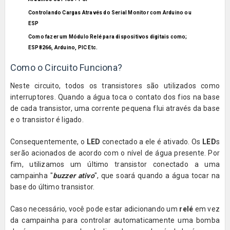
Controlando Cargas Através do Serial Monitor com Arduino ou
ESP
Como fazer um Módulo Relé para dispositivos digitais como;
ESP8266, Arduino, PIC Etc.
Como o Circuito Funciona?
Neste circuito, todos os transistores são utilizados como
interruptores. Quando a água toca o contato dos fios na base
de cada transistor, uma corrente pequena flui através da base
e o transistor é ligado.
Consequentemente, o
LED
conectado a ele é ativado. Os
LED
s
serão acionados de acordo com o nível de água presente. Por
fim, utilizamos um último transistor conectado a uma
campainha "
buzzer ativo
", que soará quando a água tocar na
base do último transistor.
Caso necessário, você pode estar adicionando um
relé
em vez
da campainha para controlar automaticamente uma bomba