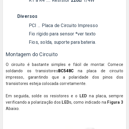
R1 a R4
.....
Resistor
220
Ω
1/4W
Diversos
PCI ... Placa de Circuito Impresso
Fio rígido para sensor *ver texto
Fios, solda, suporte para bateria.
Montagem do Circuito
O circuito é bastante simples e fácil de montar. Comece
soldando os transistores
BC548C
na placa de circuito
impresso, garantindo que a polaridade dos pinos dos
transistores esteja colocada corretamente.
Em seguida, solde os resistores e o
LED
na placa, sempre
verificando a polarização dos
LED
s, como indicado na
Figura 3
Abaixo.