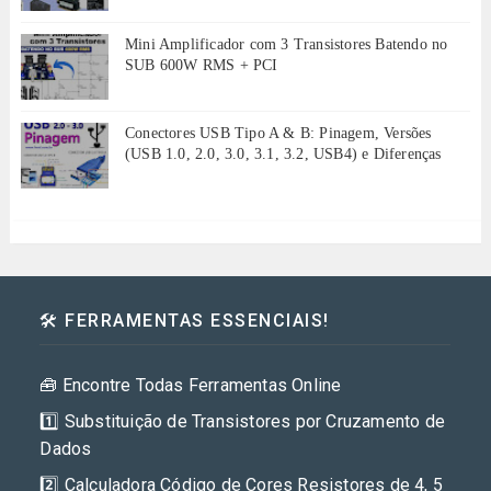
Mini Amplificador com 3 Transistores Batendo no
SUB 600W RMS + PCI
Conectores USB Tipo A & B: Pinagem, Versões
(USB 1.0, 2.0, 3.0, 3.1, 3.2, USB4) e Diferenças
🛠️ FERRAMENTAS ESSENCIAIS!
🧰 Encontre Todas Ferramentas Online
1️⃣ Substituição de Transistores por Cruzamento de
Dados
2️⃣ Calculadora Código de Cores Resistores de 4, 5