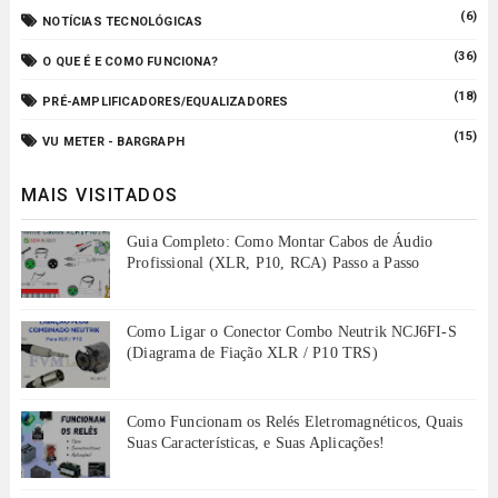
(6)
NOTÍCIAS TECNOLÓGICAS
(36)
O QUE É E COMO FUNCIONA?
(18)
PRÉ-AMPLIFICADORES/EQUALIZADORES
(15)
VU METER - BARGRAPH
MAIS VISITADOS
Guia Completo: Como Montar Cabos de Áudio
Profissional (XLR, P10, RCA) Passo a Passo
Como Ligar o Conector Combo Neutrik NCJ6FI-S
(Diagrama de Fiação XLR / P10 TRS)
Como Funcionam os Relés Eletromagnéticos, Quais
Suas Características, e Suas Aplicações!