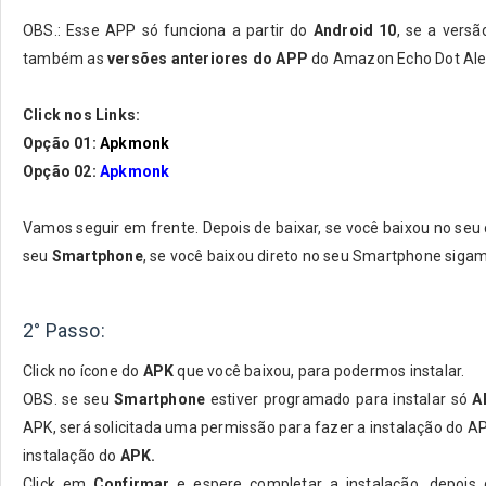
OBS.: Esse APP só funciona a partir do
Android 10
, se a versã
também as
versões anteriores do APP
do Amazon Echo Dot Al
Click nos Links:
Opção 01:
Apkmonk
Opção 02:
Apkmonk
Vamos seguir em frente. Depois de baixar, se você baixou no se
seu
Smartphone
, se você baixou direto no seu Smartphone siga
2° Passo:
Click no ícone do
APK
que você baixou, para podermos instalar.
OBS. se seu
Smartphone
estiver programado para instalar só
A
APK, será solicitada uma permissão para fazer a instalação do A
instalação do
APK.
Click em
Confirmar
e espere completar a instalação, depois