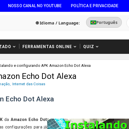
NOSSO CANAL NO YOUTUBE
POLÍTICA E PRIVACIDADE
Português
🌐 Idioma / Language:
ZADO
FERRAMENTAS ONLINE
QUIZ
stalando e configurando APK Amazon Echo Dot Alexa
mazon Echo Dot Alexa
mação
,
Internet das Coisas
n Echo Dot Alexa
K
da
Amazon Echo Dot
s configurações para já