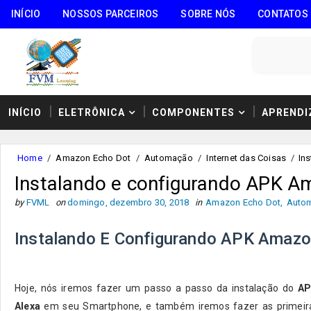
INÍCIO
NOSSOS PARCEIROS
SOBRE NÓS
CONTATOS
INÍCIO
ELETRÔNICA
COMPONENTES
APRENDI
Home
/
Amazon Echo Dot
/
Automação
/
Internet das Coisas
/
In
Instalando e configurando APK A
by
FVML
on
domingo, dezembro 30, 2018
in
Amazon Echo Dot
,
Auto
Instalando E Configurando APK Amazo
Hoje, nós iremos fazer um passo a passo da instalação do
AP
Alexa
em seu Smartphone, e também iremos fazer as primeira