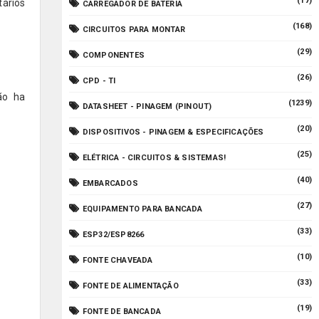
(17)
tários
CARREGADOR DE BATERIA
(168)
CIRCUITOS PARA MONTAR
(29)
COMPONENTES
(26)
CPD - TI
ão ha
(1239)
DATASHEET - PINAGEM (PINOUT)
(20)
DISPOSITIVOS - PINAGEM & ESPECIFICAÇÕES
(25)
ELÉTRICA - CIRCUITOS & SISTEMAS!
(40)
EMBARCADOS
(27)
EQUIPAMENTO PARA BANCADA
(33)
ESP32/ESP8266
(10)
FONTE CHAVEADA
(33)
FONTE DE ALIMENTAÇÃO
(19)
FONTE DE BANCADA