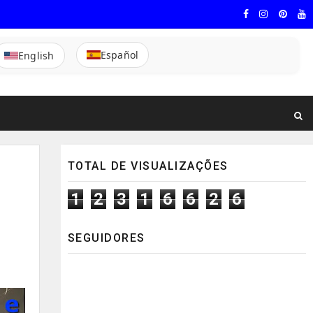
Español
English
TOTAL DE VISUALIZAÇÕES
1
2
3
1
6
6
2
6
SEGUIDORES