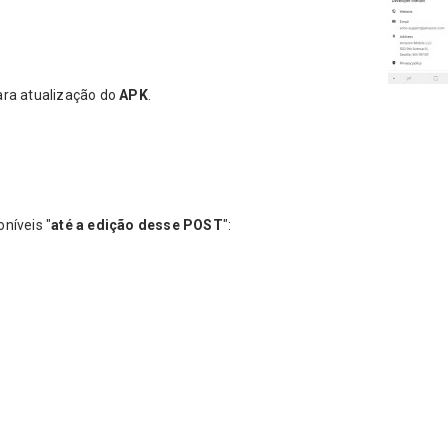
ara atualização do
APK
.
oníveis "
até a edição desse POST
":