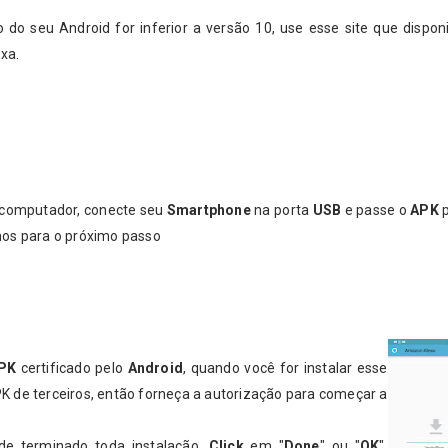
o do seu Android for inferior a versão 10, use esse site que disponi
exa.
u computador, conecte seu
Smartphone
na porta
USB
e passe o
APK
mos para o próximo passo
PK
certificado pelo
Android
, quando você for instalar esse
PK de terceiros, então forneça a autorização para começar a
 de terminado toda instalação,
Click
em "
Done
" ou "
OK
",