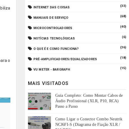
(33)
INTERNET DAS COISAS
biliza
(68)
MANUAIS DE SERVIÇO
(40)
MICROCONTROLADORES
(6)
NOTÍCIAS TECNOLÓGICAS
(36)
O QUE É E COMO FUNCIONA?
(18)
PRÉ-AMPLIFICADORES/EQUALIZADORES
para o
(15)
VU METER - BARGRAPH
MAIS VISITADOS
Guia Completo: Como Montar Cabos de
Áudio Profissional (XLR, P10, RCA)
Passo a Passo
Como Ligar o Conector Combo Neutrik
NCJ6FI-S (Diagrama de Fiação XLR /