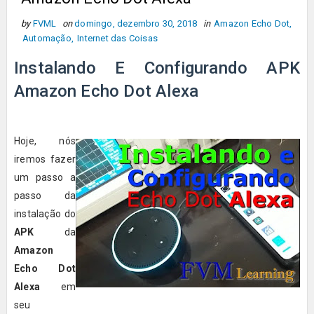
by
FVML
on
domingo, dezembro 30, 2018
in
Amazon Echo Dot
,
Automação
,
Internet das Coisas
Instalando E Configurando APK
Amazon Echo Dot Alexa
Hoje, nós
iremos fazer
um passo a
passo da
instalação do
APK
da
Amazon
Echo Dot
Alexa
em
seu