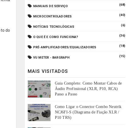
(68)
MANUAIS DE SERVIÇO
(40)
MICROCONTROLADORES
(6)
NOTÍCIAS TECNOLÓGICAS
eto do
(36)
O QUE É E COMO FUNCIONA?
(18)
PRÉ-AMPLIFICADORES/EQUALIZADORES
(15)
VU METER - BARGRAPH
MAIS VISITADOS
Guia Completo: Como Montar Cabos de
Áudio Profissional (XLR, P10, RCA)
Passo a Passo
Como Ligar o Conector Combo Neutrik
NCJ6FI-S (Diagrama de Fiação XLR /
P10 TRS)