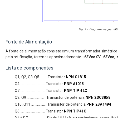
Fig. 2 - Diagrama esquemát
Fonte de Alimentação
A fonte de alimentação consiste em um transformador simétrico
pela retificação, teremos aproximadamente +
63Vcc 0V -63Vcc,
Lista de componentes
Q1, Q2, Q3, Q5 ........ Transistor
NPN C1815
Q4 ............................. Transistor
PNP A1015
Q7 ............................. Transistor
PNP TIP 42C
Q8, Q9 ...................... Transistor de potência
NPN 2SC3858
Q10, Q11 .................. Transistor de potência
PNP 2SA1494
Q6 ............................. Transistor
NPN TIP41C