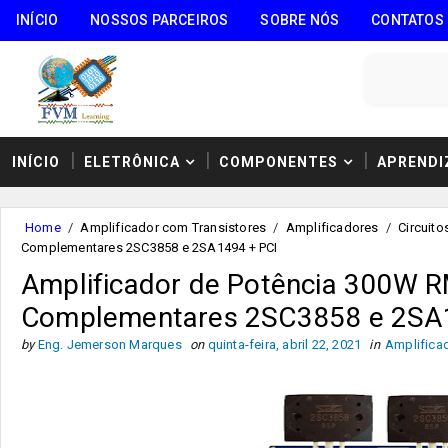
INÍCIO
NOSSOS PARCEIROS
SOBRE NÓS
CONTATOS
INÍCIO
ELETRÔNICA
COMPONENTES
APRENDI
Home
/
Amplificador com Transistores
/
Amplificadores
/
Circuito
Complementares 2SC3858 e 2SA1494 + PCI
Amplificador de Potência 300W R
Complementares 2SC3858 e 2SA
by
Eng. Jemerson Marques
on
quinta-feira, abril 22, 2021
in
Amplifica