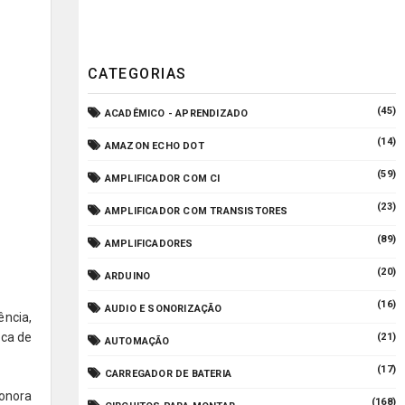
CATEGORIAS
(45)
ACADÊMICO - APRENDIZADO
(14)
AMAZON ECHO DOT
(59)
AMPLIFICADOR COM CI
(23)
AMPLIFICADOR COM TRANSISTORES
(89)
AMPLIFICADORES
(20)
ARDUINO
(16)
AUDIO E SONORIZAÇÃO
ncia,
laca de
(21)
AUTOMAÇÃO
(17)
CARREGADOR DE BATERIA
sonora
(168)