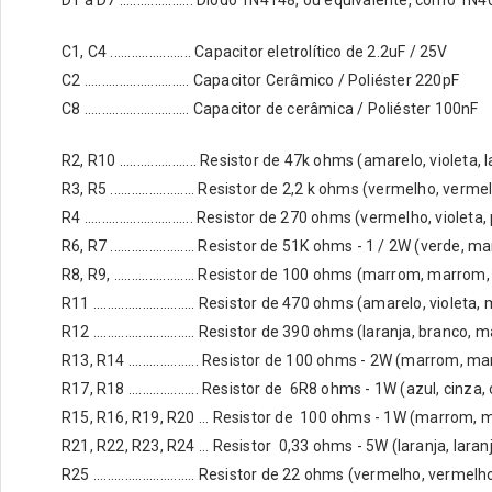
D1 à D7 ..................... Diodo 1N4148, ou equivalente, como 1N
C1, C4 ....................... Capacitor eletrolítico de 2.2uF / 25V
C2 .............................. Capacitor Cerâmico / Poliéster 220pF
C8 .............................. Capacitor de cerâmica / Poliéster 100nF
R2, R10 ...................... Resistor de 47k ohms (amarelo, violeta,
R3, R5 ........................ Resistor de 2,2 k ohms (vermelho, ve
R4 ............................... Resistor de 270 ohms (vermelho, violet
R6, R7 ........................ Resistor de 51K ohms - 1 / 2W (verde,
R8, R9, ....................... Resistor de 100 ohms (marrom, marrom
R11 ............................. Resistor de 470 ohms (amarelo, violet
R12 ............................. Resistor de 390 ohms (laranja, branco
R13, R14 .................... Resistor de 100 ohms - 2W (marrom, 
R17, R18 .................... Resistor de 6R8 ohms - 1W (azul, cinza
R15, R16, R19, R20 ... Resistor de 100 ohms - 1W (marrom, m
R21, R22, R23, R24 ... Resistor 0,33 ohms - 5W (laranja, laranj
R25 ............................. Resistor de 22 ohms (vermelho, vermel