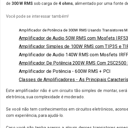
de
300 W RMS
sob carga de
4 ohms
, alimentado por uma fonte d
Você pode se interessar também!
Amplificador de Potência de 300W RMS Usando Transistores 
Amplificador de Audio 50W RMS com Mosfets IRF53
Amplificador Simples de 100W RMS com TIP35 e TI
Amplificador de Audio 140W RMS com Mosfets IRF
Amplificador De Potência 200W RMS Com 2SC2500 
Amplificador de Potência - 600W RMS + PCI
Classes de Amplificadores - As Principais Caracterí
Este amplificador não é um circuito tão simples de montar, se
eletrônica, sua complexidade é moderado.
Se você não tem conhecimentos em circuitos eletrônicos, acons
com experiência, para ajudá-lo.
Caso você não tenha acesso a algum desses transistores espec