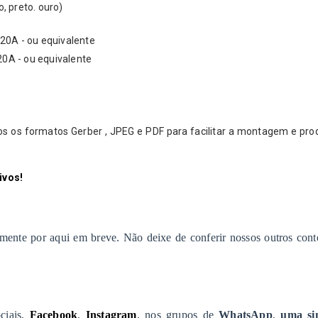
eto, preto. ouro)
P 20A - ou equivalente
P 20A - ou equivalente
mos os formatos Gerber , JPEG e PDF para facilitar a montagem e pr
ivos!
amente por aqui em breve. Não deixe de conferir nossos outros con
ciais,
Facebook
,
Instagram
, nos grupos de
WhatsApp
,
uma si