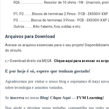
R26 ............................. Resistor de 10 ohms -1W - (marrom, pr
P1, P2 ..........Blocos de terminais 2 Pinos - PCB - EK500V-XX
P3 ................Blocos de terminais 3 Pinos - PCB - EK500V-XX
Outros ......... Alto-falante, fios, soldas e etc.
Arquivos para Download
Acesse os arquivos essenciais para o seu projeto! Disponibiliza
do circuito.
👉
Download direto via MEGA :
Clique aqui para acessar os arqu
E por hoje é só, espero que tenham gostado!
Agradecemos por visitar o nosso blog e esperamos tê-lo(a) nov
sobre tecnologia e assuntos variados.
Se
inscreva
no nosso
Blog
!
Clique Aqui
—
FVM Learning
!
Nos ajude a divulgar nosso trabalho, compartilha nas redes so