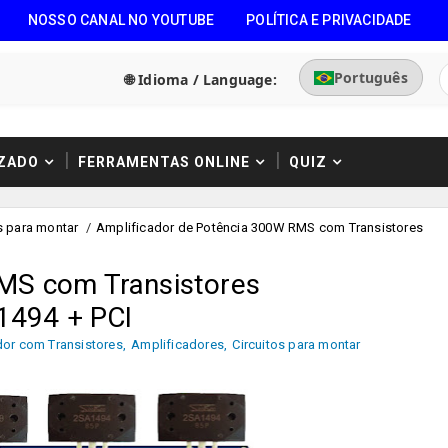
NOSSO CANAL NO YOUTUBE
POLÍTICA E PRIVACIDADE
Português
🌐 Idioma / Language:
ZADO
FERRAMENTAS ONLINE
QUIZ
s para montar
/
Amplificador de Potência 300W RMS com Transistores
MS com Transistores
1494 + PCI
dor com Transistores
,
Amplificadores
,
Circuitos para montar