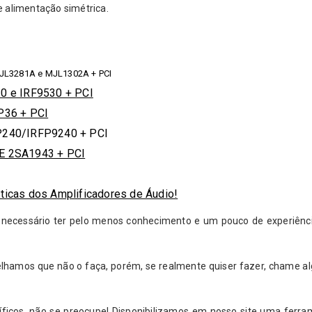
e alimentação simétrica.
MJL3281A e MJL1302A + PCI
0 e IRF9530 + PCI
P36 + PCI
P240/IRFP9240 + PCI
E 2SA1943 + PCI
sticas dos Amplificadores de Áudio!
rá necessário ter pelo menos conhecimento e um pouco de experiên
elhamos que não o faça, porém, se realmente quiser fazer, chame 
íficos, não se preocupe! Disponibilizamos em nosso site uma ferr