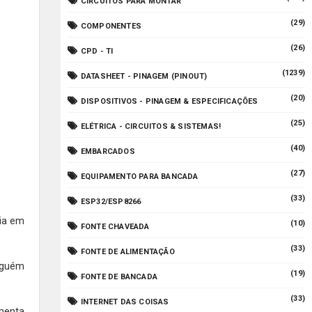
CIRCUITOS PARA MONTAR
(29)
COMPONENTES
(26)
CPD - TI
(1239)
DATASHEET - PINAGEM (PINOUT)
(20)
DISPOSITIVOS - PINAGEM & ESPECIFICAÇÕES
(25)
ELÉTRICA - CIRCUITOS & SISTEMAS!
(40)
EMBARCADOS
(27)
EQUIPAMENTO PARA BANCADA
(33)
ESP32/ESP8266
cia em
(10)
FONTE CHAVEADA
(33)
FONTE DE ALIMENTAÇÃO
alguém
(19)
FONTE DE BANCADA
(33)
INTERNET DAS COISAS
amenta