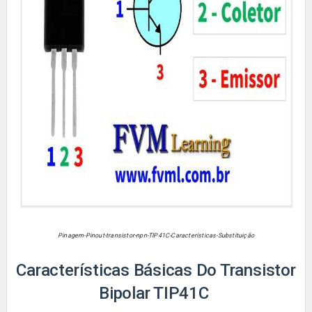
Pinagem-Pinout-transistor-npn-TIP41C-Características-Substituição
Características Básicas Do Transistor
Bipolar TIP41C