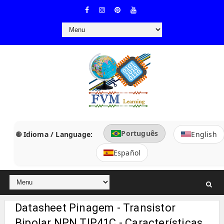
Português
🌐 Idioma / Language:
English
Español
Datasheet Pinagem - Transistor
Bipolar NPN TIP41C - Características