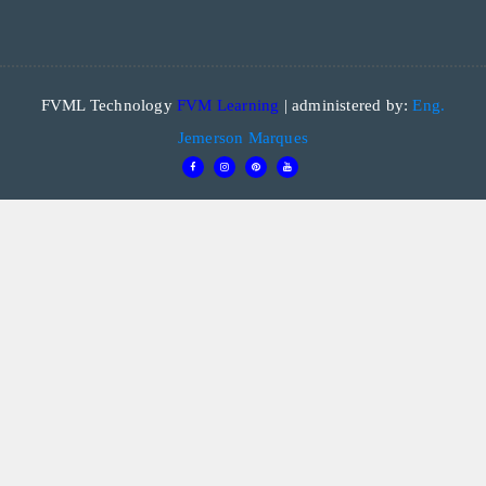
FVML Technology
FVM Learning
| administered by:
Eng.
Jemerson Marques