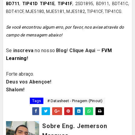
BD711
,
TIP41D
TIP41E
,
TIP41F
,
2SD1895, BD911, BDT41C,
BDT41CF, MJE5180, MJE5181, MJE5182, TIP41CF, TIP41CG.
Se você encontrou algum erro, por favor, nos avise através do
campo de mensagem abaixo!
Se
inscreva
no nosso
Blog
!
Clique Aqui
—
FVM
Learning
!
Forte abraço.
Deus vos Abençoe!
Shalom!
Tags
# Datasheet - Pinagem (Pinout)
Sobre Eng. Jemerson