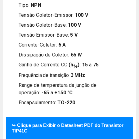
Tipo:
NPN
Tensão Coletor-Emissor:
100
V
Tensão Coletor-Base:
100
V
Tensão Emissor-Base:
5
V
Corrente-Coletor:
6
A
Dissipação de Coletor:
65
W
Ganho de Corrente CC
(h
):
15
a
75
fe
Frequência de transição:
3 MHz
Range de temperatura da junção de
operação:
-65
a
+150
°C
Encapsulamento:
TO-220
↪
Clique para Exibir o Datasheet PDF do Transistor
TIP41C