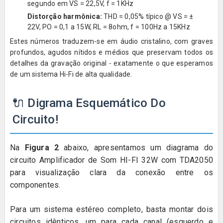
segundo em VS = 22,5V, f = 1KHz
Distorção harmônica:
THD = 0,05% típico @ VS = ±
22V, PO = 0,1 a 15W, RL = 8ohm, f = 100Hz a 15KHz
Estes números traduzem-se em áudio cristalino, com graves
profundos, agudos nítidos e médios que preservam todos os
detalhes da gravação original - exatamente o que esperamos
de um sistema Hi-Fi de alta qualidade.
🔌 Digrama Esquemático Do
Circuito!
Na
Figura 2
abaixo, apresentamos um diagrama do
circuito Amplificador de Som HI-FI 32W com TDA2050
para visualização clara da conexão entre os
componentes.
Para um sistema estéreo completo, basta montar dois
circuitos idênticos, um para cada canal (esquerdo e