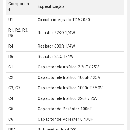
Component
Especificação
e
U1
Circuito integrado TDA2050
R1, R2, R3,
Resistor 22KΩ 1/4W
R5
R4
Resistor 680Ω 1/4W
R6
Resistor 2.2Ω 1/4W
C1
Capacitor eletrolítico 2.2uF / 25V
C2
Capacitor eletrolítico 100uF / 25V
C3, C7
Capacitor eletrolítico 1000uF / 50V
C4
Capacitor eletrolítico 22uF / 25V
C5
Capacitor de Poliéster 100nF
C6
Capacitor de Poliéster 0,47uF
RP1
Potenciômetro 47KΩ