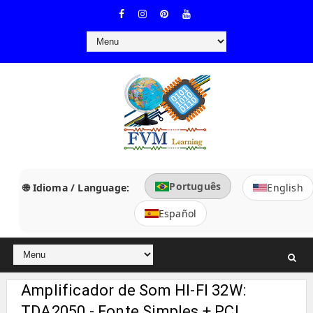
Português
🌐 Idioma / Language:
English
Español
Amplificador de Som HI-FI 32W:
TDA2050 - Fonte Simples + PCI