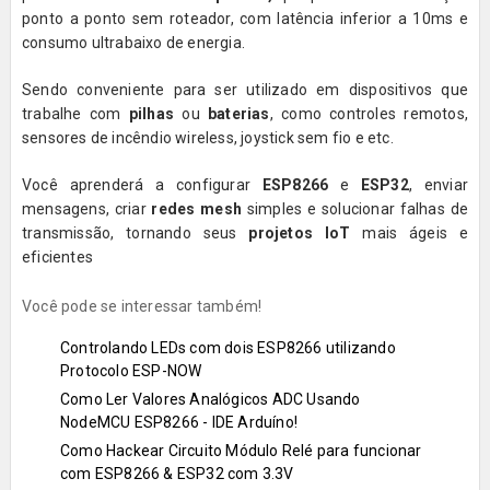
ponto a ponto sem roteador, com latência inferior a 10ms e
consumo ultrabaixo de energia.
Sendo conveniente para ser utilizado em dispositivos que
trabalhe com
pilhas
ou
baterias
, como controles remotos,
sensores de incêndio wireless, joystick sem fio e etc.
Você aprenderá a configurar
ESP8266
e
ESP32
, enviar
mensagens, criar
redes mesh
simples e solucionar falhas de
transmissão, tornando seus
projetos IoT
mais ágeis e
eficientes
Você pode se interessar também!
Controlando LEDs com dois ESP8266 utilizando
Protocolo ESP-NOW
Como Ler Valores Analógicos ADC Usando
NodeMCU ESP8266 - IDE Arduíno!
Como Hackear Circuito Módulo Relé para funcionar
com ESP8266 & ESP32 com 3.3V