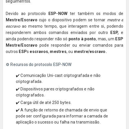
seguimentos.
Devido ao protocolo
ESP-NOW
ter também os modos de
Mestre/Escravo
cujo o dispositivo podem se tornar
mestre e
escravo
ao mesmo tempo, que interagem entre si, podendo
responderem ambos comandos enviados por outro
ESP,
e
ainda podendo responder não só
ponto à ponto
, mas, um
ESP
Mestre/Escravo
pode responder ou enviar comandos para
outros
ESP
s
escravos
,
mestres
, ou
mestre/escravo.
⚙️
Recursos do protocolo ESP-NOW
✔️ Comunicação Uni-cast criptografada e não
criptografada.
✔️ Dispositivos pares criptografados e não
criptografados.
✔️ Carga útil de até 250 bytes.
✔️ A função de retorno de chamada de envio que
pode ser configurada para informar a camada de
aplicação o sucesso ou falha na transmissão.