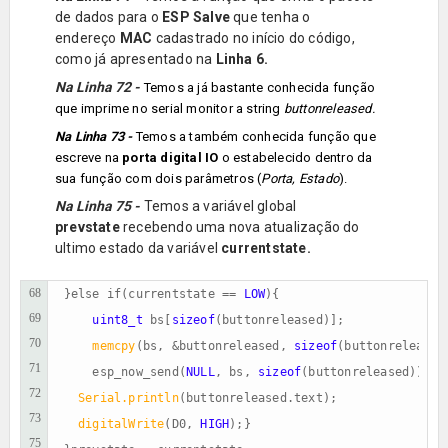
de dados para o
ESP
Salve
que tenha o
endereço
MAC
cadastrado no início do código,
como já apresentado na
Linha 6.
Na Linha 72 -
Temos a já bastante conhecida função
que imprime no serial monitor a string
buttonreleased.
Na Linha 73 -
Temos a também conhecida função que
escreve na
porta digital IO
o estabelecido dentro da
sua função com dois parâmetros (
Porta, Estado
).
Na Linha 75 -
Temos a variável global
prevstate
recebendo uma nova atualização do
ultimo estado da variável
currentstate.
68
}else if(currentstate == 
LOW
){                   

69
uint8_t
 bs[
sizeof
(buttonreleased)];

70
 memcpy
(bs, &buttonreleased, 
sizeof
(buttonreleased)
71
    esp_now_send(
NULL
, bs, 
sizeof
(buttonreleased));

72
Serial.println
(buttonreleased.text);

73
digitalWrite
(D0, 
HIGH
);}

75