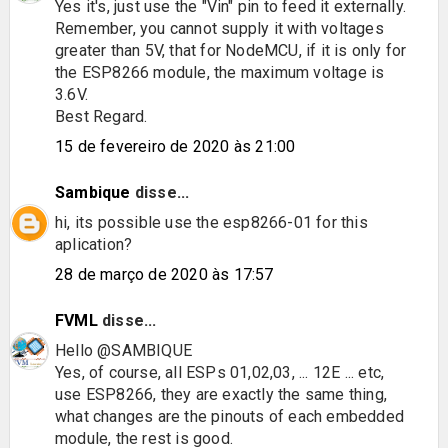
Yes it's, just use the "Vin" pin to feed it externally.
Remember, you cannot supply it with voltages
greater than 5V, that for NodeMCU, if it is only for
the ESP8266 module, the maximum voltage is
3.6V.
Best Regard.
15 de fevereiro de 2020 às 21:00
Sambique
disse...
hi, its possible use the esp8266-01 for this
aplication?
28 de março de 2020 às 17:57
FVML
disse...
Hello @SAMBIQUE
Yes, of course, all ESPs 01,02,03, ... 12E ... etc,
use ESP8266, they are exactly the same thing,
what changes are the pinouts of each embedded
module, the rest is good.