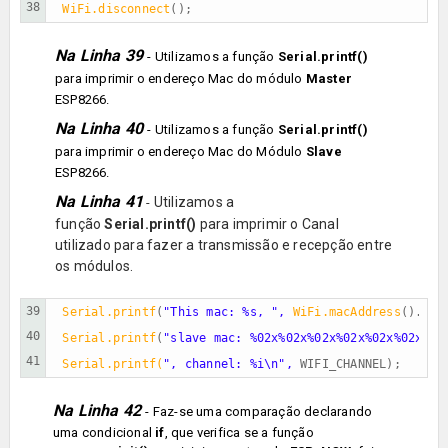
38
WiFi.disconnect
();
Na Linha 39
- Utilizamos a função
Serial.printf()
para imprimir o endereço Mac do módulo
Master
ESP8266.
Na Linha 40
- Utilizamos
a função
Serial.printf()
para imprimir
o endereço Mac do Módulo
Slave
ESP8266.
Na Linha 41
Utilizamos a
-
função
Serial.printf()
para imprimir o Canal
utilizado para fazer a transmissão e recepção entre
os módulos.
39

Serial.printf
(
"This mac: %s, ",
 WiFi.macAddress
().c_s
40

Serial.printf
(
"slave mac: %02x%02x%02x%02x%02x%02x",
41
Serial.printf(
", channel: %i\n",
WIFI_CHANNEL);
Na Linha 42
- Faz-se uma comparação declarando
uma condicional
if
, que verifica se a função