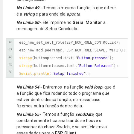
Na Linha 49 -
Temos a mesma função, o que difere
é a
string
e para onde ela
aponta
.
Na Linha 50
- Ele imprime no
Serial Monitor
a
mensagem de Setup Concluído.
46
esp_now_set_self_role(ESP_NOW_ROLE_CONTROLLER);      
47
esp_now_add_peer(mac, ESP_NOW_ROLE_SLAVE, WIFI_CHANNE
48
strcpy
(buttonpressed.text,"
Button pressed
49
strcpy
(buttonreleased.text,"
Button Released
50
Serial.println
("
Setup finished
");
Na Linha 54 -
Entramos na função
void loop
, que é
a função que fica rodando todo o programa que
estiver dentro dessa função, no nosso caso
fizemos outra função dentro dela.
Na Linha 55
- Temos a função
sendData,
que
constantemente fica analisando se houve o
pressionar da chave Switch
,
e se sim, ele envia
esses dados para o
ESP Client.