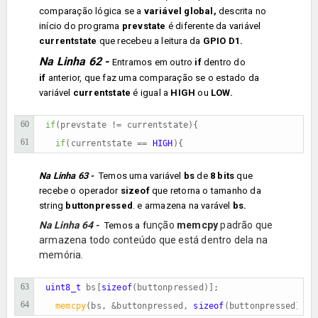
comparação lógica se a
variável global,
descrita no
início do programa
prevstate
é diferente da variável
currentstate
que recebeu a leitura da
GPIO D1.
Na Linha 62 -
Entramos em outro
if
dentro do
if
anterior, que faz uma comparação se o estado da
variável
currentstate
é igual a
HIGH
ou
LOW.
60
if
(prevstate != currentstate){                        
61
if
(currentstate == 
HIGH
){
Na Linha 63 -
Temos uma variável
bs
de
8 bits
que
recebe o operador
sizeof
que
retorna o tamanho da
string
buttonpressed
. e armazena na varável
bs.
Na Linha 64 -
unção
memcpy
padrão que
Temos a f
armazena todo conteúdo que está dentro dela na
memória.
63
uint8_t
 bs[
sizeof
(buttonpressed)];                    
64
memcpy
(bs, &buttonpressed, 
sizeof
(buttonpressed));