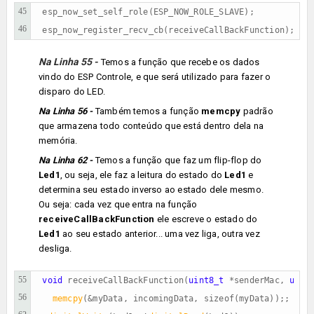
45
esp_now_set_self_role(ESP_NOW_ROLE_SLAVE);            
46
esp_now_register_recv_cb(receiveCallBackFunction);
Na Linha 55 -
Temos a função que recebe os dados
vindo do ESP Controle, e que será utilizado para fazer o
disparo do LED.
Na Linha 56 -
Também temos a função
memcpy
padrão
que armazena todo conteúdo que está dentro dela na
memória.
Na Linha 62 -
Temos a função que faz um flip-flop do
Led1
, ou seja, ele faz a leitura do estado do
Led1
e
determina seu estado inverso ao estado dele mesmo.
Ou seja: cada vez que entra na função
receiveCallBackFunction
ele escreve o estado do
Led1
ao seu estado anterior... uma vez liga, outra vez
desliga.
55
void
 receiveCallBackFunction(
uint8_t
 *senderMac, 
uint
56
memcpy