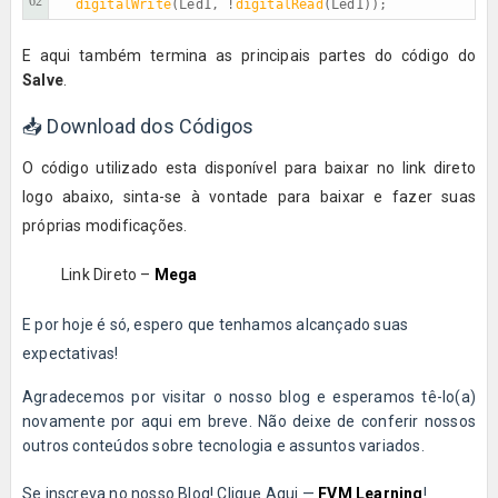
62
 digitalWrite
(Led1, !
digitalRead
(Led1));
E
aqui também termina as principais partes do código do
Salve
.
📥 Download dos Códigos
O código utilizado esta disponível para baixar no link direto
logo abaixo, sinta-se à vontade para baixar e fazer suas
próprias modificações.
Link Direto –
Mega
E por hoje é só, espero que tenhamos alcançado suas
expectativas!
Agradecemos por visitar o nosso blog e esperamos tê-lo(a)
novamente por aqui em breve. Não deixe de conferir nossos
outros conteúdos sobre tecnologia e assuntos variados.
Se inscreva no nosso Blog! Clique Aqui —
FVM Learning
!