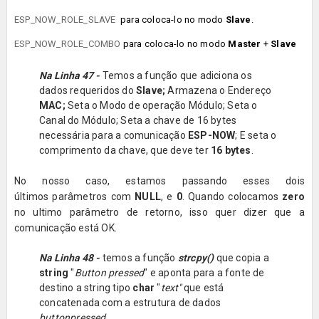
ESP_NOW_ROLE_SLAVE
para coloca-lo no modo
Slave
.
ESP_NOW_ROLE_COMBO
para coloca-lo no modo
Master
+
Slave
Na Linha 47 -
Temos a função que adiciona os
dados requeridos do
Slave;
Armazena o Endereço
MAC;
Seta o Modo de operação Módulo; Seta o
Canal do Módulo; Seta a chave de 16 bytes
necessária para a comunicação
ESP-NOW
; E seta o
comprimento da chave, que deve ter
16 bytes
.
No nosso caso, estamos passando esses dois
últimos
parâmetros com
NULL
, e
0
. Quando colocamos
zero
no ultimo parâmetro de retorno, isso quer dizer que a
comunicação está OK.
Na Linha 48 -
temos a função
strcpy()
que copia a
string
"
Button pressed
" e aponta para a fonte de
destino a string tipo
char
"
text"
que está
concatenada com a estrutura de dados
buttonpressed.