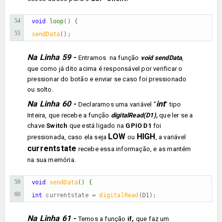
54
void 
loop
55
sendData
();
Na Linha 59 -
Entramos na função
void sendData
,
que como já dito acima é responsável por verificar o
pressionar do botão e enviar se caso foi pressionado
ou solto.
Na Linha 60 -
int
Declaramos uma variável
"
"
tipo
Inteira, que recebe a função
digitalRead(D1),
que ler se a
chave
Switch
que está ligado na
GPIO D1
foi
LOW
HIGH
pressionada
, caso ela seja
ou
, a variável
currentstate
recebe essa informação, e as mantém
na sua memória.
59
void 
sendData
() { 
60
int 
currentstate = 
digitalRead
(D1);
Na Linha 61 -
Temos a função
if,
que
faz um