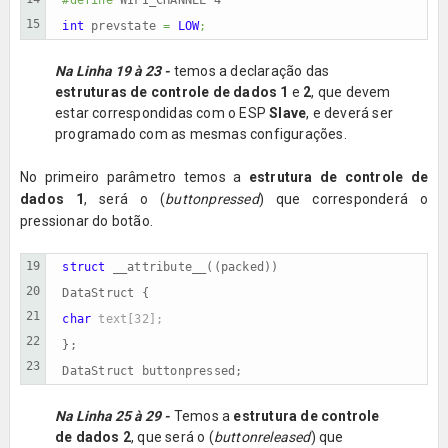
15
int
prevstate
 = 
LOW
;
Na Linha 19 à 23 -
temos a declaração das
estruturas de controle de dados
1
e
2
, que devem
estar correspondidas com o ESP
Slave
, e deverá ser
programado com as mesmas configurações.
No primeiro parâmetro temos a
estrutura de controle de
dados 1
, será o (
buttonpressed
) que corresponderá o
pressionar do botão.
19

struct 
__attribute__((packed))
20

DataStruct {
21

char 
text[32];
22

};
23
DataStruct buttonpressed;
Na Linha 25 à 29 -
Temos a
estrutura de controle
de dados 2
, que será o (
buttonreleased
) que