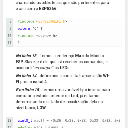
chamando as bibliotecas que são pertinentes para
o uso com o
ESP8266:
8

#include
 <
ESP8266WiFi.h
>
9

extern
 "C" {
10

#include
 <espnow.h>
11
}
Na linha 13
- Temos o endereço
Mac
do Módulo
ESP
Slave, e é ele que irá receber os comandos, e
acionará "
as cargas
" os
LED
s.
Na linha 14
- definimos o canal da transmissão
WI-
FI
para o
canal 4.
E na linha 15
- temos uma variável tipo
inteira
para
comutar o estado anterior do
Led
, já estamos
determinando o estado de inicialização dela no
nível baixo,
LOW
.
13

uint8_t 
mac[] = {0x36, 0x33, 0x33, 0x33, 0x33, 0x33};
14

#define
WIFI_CHANNEL 4