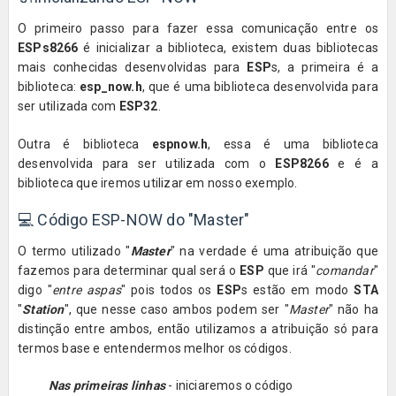
O primeiro passo para fazer essa comunicação entre os
ESPs8266
é inicializar a biblioteca, existem duas bibliotecas
mais conhecidas desenvolvidas para
ESP
s, a primeira é a
biblioteca:
esp_now.h
,
que é uma biblioteca desenvolvida para
ser utilizada com
ESP32
.
Outra é biblioteca
espnow.h
, essa é uma biblioteca
desenvolvida para ser utilizada com o
ESP8266
e é a
biblioteca
que iremos utilizar em nosso exemplo.
💻 Código ESP-NOW do "Master"
O termo utilizado "
Master
" na verdade é uma atribuição que
fazemos para determinar qual será o
ESP
que irá "
comandar
"
digo "
entre aspas
" pois todos os
ESP
s estão em modo
STA
"
Station
", que nesse caso ambos podem ser "
Master
" não ha
distinção entre ambos, então utilizamos a atribuição só para
termos base e entendermos melhor os códigos.
Nas primeiras linhas
- iniciaremos o código