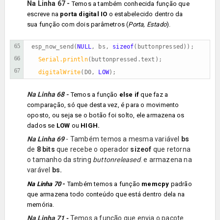
Na Linha 67 -
Temos a também conhecida função que
escreve na
porta digital IO
o estabelecido dentro da
sua função com dois parâmetros (
Porta, Estado
).
65
esp_now_send(
NULL
, bs, 
sizeof
(buttonpressed));       
66
 Serial.println
(buttonpressed.text);

67
digitalWrite
(D0, 
LOW
);
Na Linha 68 -
Temos a função
else if
que faz a
comparação, só que desta vez, é para o movimento
oposto, ou seja se o botão foi solto, ele armazena os
dados se
LOW
ou
HIGH.
Na Linha 69
- Também temos a mesma variável
bs
de
8 bits
que recebe o operador
sizeof
que retorna
o tamanho da string
button
released
. e armazena na
varável
bs.
Na Linha 70
-
Também temos a f
unção
memcpy
padrão
que armazena todo conteúdo que está dentro dela na
memória.
Na Linha 71
Temos a função que envia o pacote
-