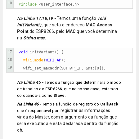
10
#include
 <user_interface.h>
Na Linha 17,18,19 -
Temos uma função
void
initVariant(),
que seta o endereço
MAC Access
Point
do ESP8266, pelo
MAC
que você determina
na
String mac.
17
void
 initVariant() {                          

18
WiFi.mode
(
WIFI_AP
);

19
  wifi_set_macaddr(SOFTAP_IF, &mac[0]);
Na Linha 45 -
Temos a função que determinará o
modo
de trabalho
do
ESP8266
, que no nosso caso, estamos
colocando-a como
Slave.
Na Linha 46 -
Temos a função de registro do
CallBack
registrar as informações
que é responsável por
vinda do Master, com o argumento da função que
será
executada e está declarada dentro da função
cb
.