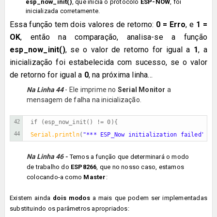
esp_now_init()
, que inicia o protocolo
ESP-NOW
, foi
inicializada corretamente.
Essa função tem dois valores de retorno:
0 = Erro
, e
1 =
OK
, então na comparação, analisa-se a função
esp_now_init()
, se o valor de retorno for igual a
1
, a
inicialização foi estabelecida com sucesso, se o valor
de retorno for igual a
0
, na próxima linha...
Na Linha 44
- Ele imprime no
Serial Monitor
a
mensagem de falha na inicialização.
42
if (esp_now_init() != 0){
44
Serial.println
(
"*** ESP_Now initialization failed"
);}
Na Linha 46 -
Temos a função que determinará o
modo
de trabalho
do
ESP8266
, que no nosso caso, estamos
colocando-a como
Master
:
Existem ainda
dois modos
a mais que podem ser implementadas
substituindo os parâmetros apropriados: