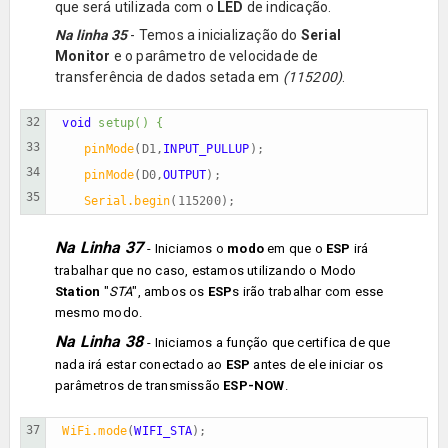
que será utilizada com o
LED
de indicação.
Na linha 35
- Temos a inicialização do
Serial
Monitor
e o
parâmetro
de velocidade de
transferência de dados setada em
(115200)
.
32

void 
setup() {                                        
33

 pinMode
(D1,
INPUT_PULLUP
);
34

 pinMode
(D0,
OUTPUT
);
35
Serial.begin
(115200);
Na Linha 37
- Iniciamos o
modo
em que o
ESP
irá
trabalhar que no caso, estamos utilizando o Modo
Station
"
STA
", ambos os
ESP
s irão trabalhar com esse
mesmo modo.
Na Linha 38
- Iniciamos a função que certifica de que
nada irá estar conectado ao
ESP
antes de ele iniciar os
parâmetros de transmissão
ESP-NOW
.
37

WiFi.mode
(
WIFI_STA