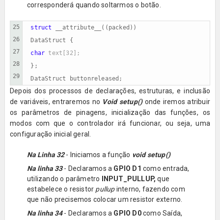
corresponderá quando soltarmos o botão.
25

struct 
__attribute__((packed))
26

DataStruct {
27

char 
text[32];
28

};
29
DataStruct 
buttonreleased;
Depois dos processos de declarações, estruturas, e inclusão
de variáveis, entraremos no
Void setup()
onde iremos atribuir
os parâmetros de pinagens, inicialização das funções, os
modos com que o controlador irá funcionar, ou seja, uma
configuração inicial geral.
Na Linha 32
- Iniciamos a função
void setup()
Na linha 33
-
Declaramos a
GPIO D1
como entrada,
utilizando o parâmetro
INPUT_PULLUP,
que
estabelece o resistor
pullup
interno, fazendo com
que não precisemos colocar um resistor externo.
Na linha 34
- Declaramos a
GPIO D0
como Saída,