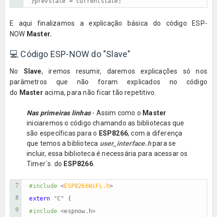
}prevstate = currentstate;
E aqui finalizamos a explicação básica do código ESP-
NOW
Master.
💻
Código ESP-NOW do "Slave"
No
Slave
, iremos resumir, daremos explicações só nos
parâmetros que não foram explicados no código
do
Master
acima, para não ficar tão repetitivo.
Nas primeiras linhas
- Assim como o
Master
iniciaremos o código chamando as bibliotecas que
são específicas para o
ESP8266
, com a diferença
que temos a biblioteca
user_interface.h
para se
incluir, essa biblioteca é necessária para acessar os
Timer`s. do
ESP8266
.
7
#include 
<
ESP8266WiFi.h
8
extern 
9
#include