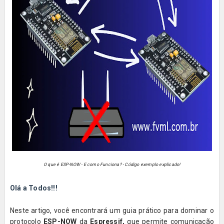
O que é ESP-NOW - E como Funciona? - Código exemplo explicado!
Olá a Todos!!!
Neste artigo, você encontrará um guia prático para dominar o
protocolo
ESP-NOW
da
Espressif,
que permite comunicação