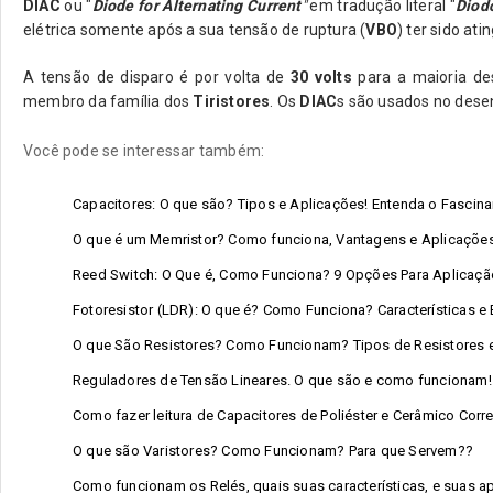
DIAC
ou "
Diode for Alternating Current
"
em tradução literal "
Diodo
elétrica somente após a sua tensão de ruptura (
VBO
) ter sido at
A tensão de disparo é por volta de
30 volts
para a maioria des
membro da família dos
Tiristores
. Os
DIAC
s são usados ​​no de
Você pode se interessar também:
Capacitores: O que são? Tipos e Aplicações! Entenda o Fascin
O que é um Memristor? Como funciona, Vantagens e Aplicações
Reed Switch: O Que é, Como Funciona? 9 Opções Para Aplicaçã
Fotoresistor (LDR): O que é? Como Funciona? Características e
O que São Resistores? Como Funcionam? Tipos de Resistores e
Reguladores de Tensão Lineares. O que são e como funcionam!
Como fazer leitura de Capacitores de Poliéster e Cerâmico Corr
O que são Varistores? Como Funcionam? Para que Servem??
Como funcionam os Relés, quais suas características, e suas ap