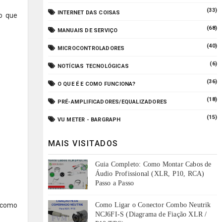
(33)
INTERNET DAS COISAS
 o que
(68)
MANUAIS DE SERVIÇO
(40)
MICROCONTROLADORES
(6)
NOTÍCIAS TECNOLÓGICAS
(36)
O QUE É E COMO FUNCIONA?
(18)
PRÉ-AMPLIFICADORES/EQUALIZADORES
(15)
VU METER - BARGRAPH
MAIS VISITADOS
Guia Completo: Como Montar Cabos de
Áudio Profissional (XLR, P10, RCA)
Passo a Passo
 como
Como Ligar o Conector Combo Neutrik
NCJ6FI-S (Diagrama de Fiação XLR /