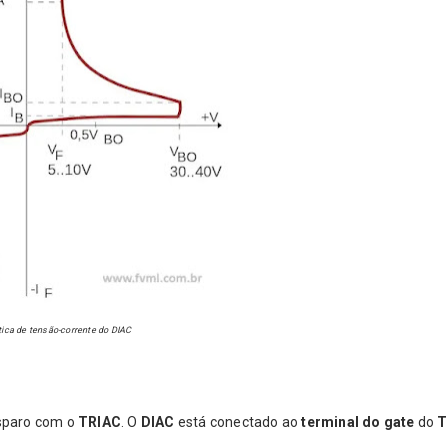
stica de tensão-corrente do DIAC
sparo com o
TRIAC
. O
DIAC
está conectado ao
terminal do gate
do
T