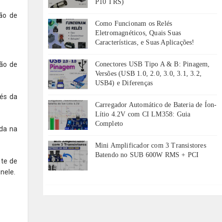
P10 TRS)
ão de
Como Funcionam os Relés
Eletromagnéticos, Quais Suas
Características, e Suas Aplicações!
são de
Conectores USB Tipo A & B: Pinagem,
Versões (USB 1.0, 2.0, 3.0, 3.1, 3.2,
USB4) e Diferenças
vés da
Carregador Automático de Bateria de Íon-
Lítio 4.2V com CI LM358: Guia
Completo
ada na
Mini Amplificador com 3 Transistores
Batendo no SUB 600W RMS + PCI
nte de
nele.