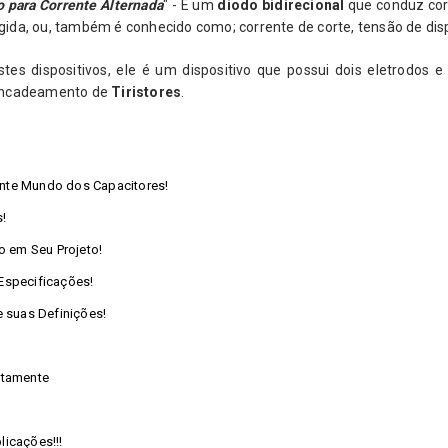
 para Corrente Alternada
" - É um
diodo bidirecional
que conduz cor
ingida, ou, também é conhecido como; corrente de corte, tensão de dis
tes dispositivos, ele é um dispositivo que possui dois eletrodos 
sencadeamento de
Tiristores
.
ante Mundo dos Capacitores!
!
o em Seu Projeto!
 Especificações!
 suas Definições!
etamente
licações!!!