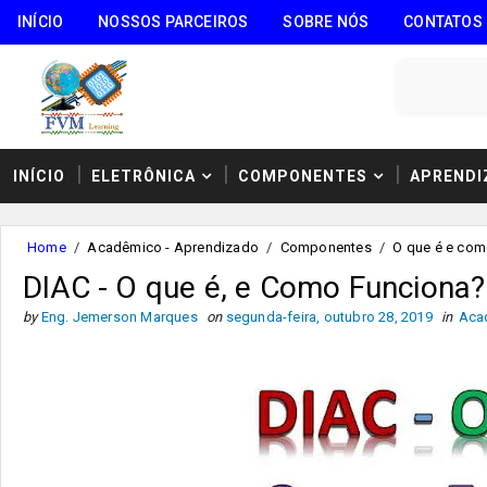
INÍCIO
NOSSOS PARCEIROS
SOBRE NÓS
CONTATOS
INÍCIO
ELETRÔNICA
COMPONENTES
APRENDI
Home
/
Acadêmico - Aprendizado
/
Componentes
/
O que é e com
DIAC - O que é, e Como Funciona?
by
Eng. Jemerson Marques
on
segunda-feira, outubro 28, 2019
in
Aca