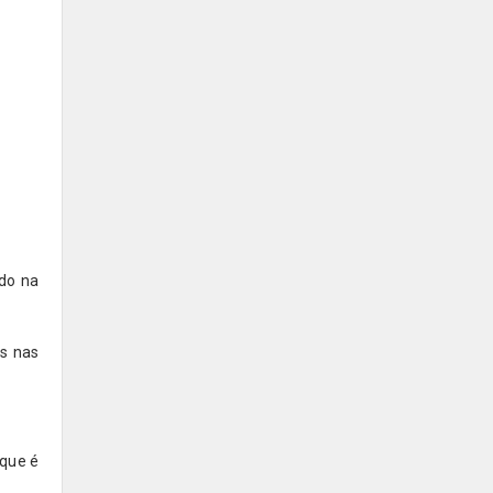
ado na
es nas
que é