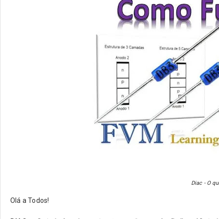
Diac - O q
Olá a Todos!