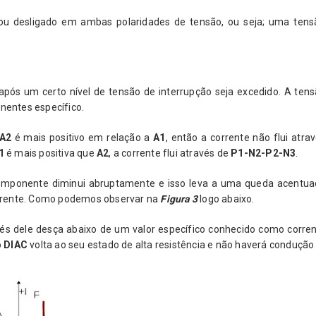
ou desligado em ambas polaridades de tensão, ou seja; uma tens
s um certo nível de tensão de interrupção seja excedido. A ten
nentes específico.
A2
é mais positivo em relação a
A1
, então a corrente não flui atra
1
é mais positiva que
A2
, a corrente flui através de
P1-N2-P2-N3
.
componente diminui abruptamente e isso leva a uma queda acentu
rrente. Como podemos observar na
Figura 3
logo abaixo.
és dele desça abaixo de um valor específico conhecido como corre
o
DIAC
volta ao seu estado de alta resistência e não haverá condução 