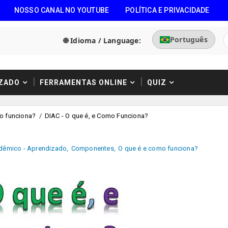
NOSSO CANAL NO YOUTUBE
POLÍTICA E PRIVACIDADE
Português
🌐 Idioma / Language:
ZADO
FERRAMENTAS ONLINE
QUIZ
o funciona?
/
DIAC - O que é, e Como Funciona?
dêmico - Aprendizado
,
Componentes
,
O que é e como funciona?