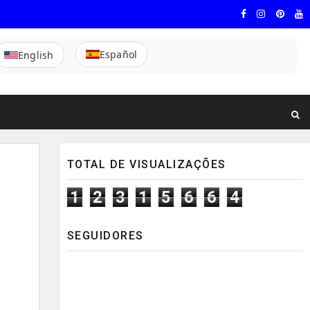
Español
English
TOTAL DE VISUALIZAÇÕES
1
2
3
1
5
6
6
4
SEGUIDORES