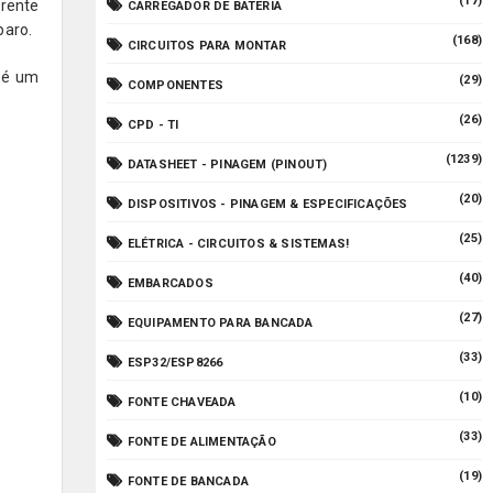
(17)
rente
CARREGADOR DE BATERIA
paro.
(168)
CIRCUITOS PARA MONTAR
e é um
(29)
COMPONENTES
(26)
CPD - TI
(1239)
DATASHEET - PINAGEM (PINOUT)
(20)
DISPOSITIVOS - PINAGEM & ESPECIFICAÇÕES
(25)
ELÉTRICA - CIRCUITOS & SISTEMAS!
(40)
EMBARCADOS
(27)
EQUIPAMENTO PARA BANCADA
(33)
ESP32/ESP8266
(10)
FONTE CHAVEADA
(33)
FONTE DE ALIMENTAÇÃO
(19)
FONTE DE BANCADA