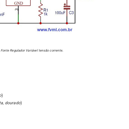
o Fonte Regulador Variável tensão corrente
.
o
)
ta, dourado
)