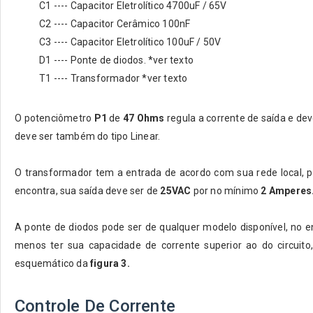
C1 ---- Capacitor Eletrolítico 4700uF / 65V
C2 ---- Capacitor Cerâmico 100nF
C3 ---- Capacitor Eletrolítico 100uF / 50V
D1 ---- Ponte de diodos. *ver texto
T1 ---- Transformador *ver texto
O potenciômetro
P1
de
47 Ohms
regula a corrente de saída e dev
deve ser também do tipo Linear.
O transformador tem a entrada de acordo com sua rede local, 
encontra, sua saída deve ser de
25VAC
por no mínimo
2 Amperes
A ponte de diodos pode ser de qualquer modelo disponível, no en
menos ter sua capacidade de corrente superior ao do circuit
esquemático da
figura 3.
Controle De Corrente