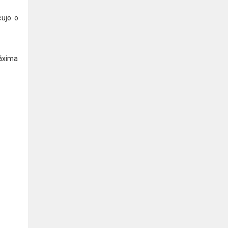
cujo o
áxima