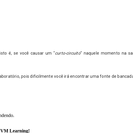
isto é, se você causar um "
curto-circuito
" naquele momento na saí
laboratório, pois dificilmente você irá encontrar uma fonte de banca
ondendo.
VM Learning
!