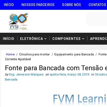
INÍCIO
NOSSOS PARCEIROS
SOBRE NÓS
CONTATOS
INÍCIO
ELETRÔNICA
COMPONENTES
APRENDI
Home
/
Circuitos para montar
/
Equipamento para Bancada
/
Fonte
Corrente Ajustável
Fonte para Bancada com Tensão e
by
Eng. Jemerson Marques
on
quinta-feira, março 28, 2019
in
Circuito
Bancada