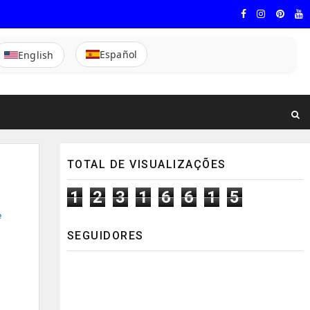
Español
English
TOTAL DE VISUALIZAÇÕES
1
2
3
1
6
6
1
5
e
SEGUIDORES