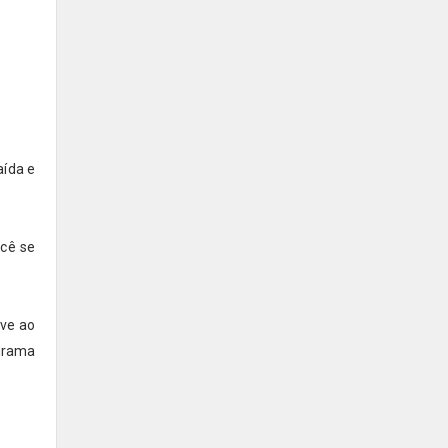
aída e
cê se
eve ao
grama