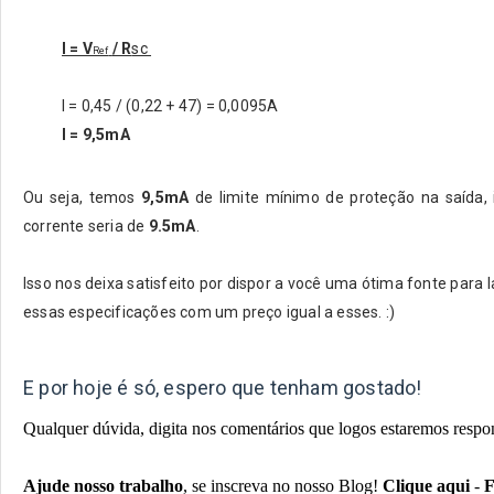
I = V
/ R
sc
Ref
I = 0,45 / (0,22 + 47) = 0,0095A
I = 9,5mA
Ou seja, temos
9,5mA
de limite mínimo de proteção na saída, 
corrente seria de
9.5mA
.
Isso nos deixa satisfeito por dispor a você uma ótima fonte para 
essas especificações com um preço igual a esses. :)
E por hoje é só, espero que tenham gostado!
Qualquer dúvida, digita nos comentários que logos estaremos resp
Ajude nosso trabalho
, se inscreva no nosso Blog!
Clique aqui
-
F