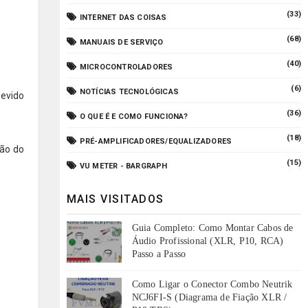
(33)
INTERNET DAS COISAS
(68)
MANUAIS DE SERVIÇO
(40)
MICROCONTROLADORES
(6)
NOTÍCIAS TECNOLÓGICAS
devido
(36)
O QUE É E COMO FUNCIONA?
(18)
PRÉ-AMPLIFICADORES/EQUALIZADORES
ão do
(15)
VU METER - BARGRAPH
MAIS VISITADOS
Guia Completo: Como Montar Cabos de
Áudio Profissional (XLR, P10, RCA)
Passo a Passo
Como Ligar o Conector Combo Neutrik
NCJ6FI-S (Diagrama de Fiação XLR /