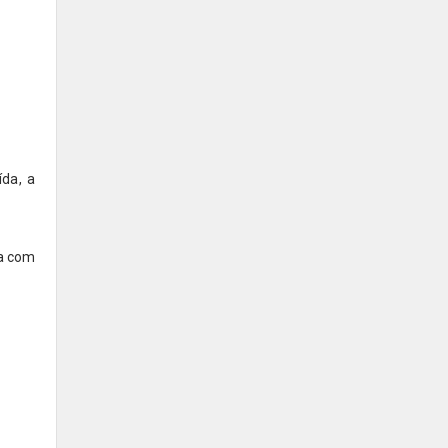
da, a
da com