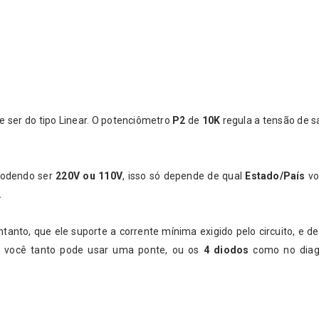
e ser do tipo Linear. O potenciômetro
P2
de
10K
regula a tensão de s
podendo ser
220V ou 110V
, isso só depende de qual
Estado/País
vo
.
tanto, que ele suporte a corrente mínima exigido pelo circuito, e d
o, você tanto pode usar uma ponte, ou os
4 diodos
como no dia