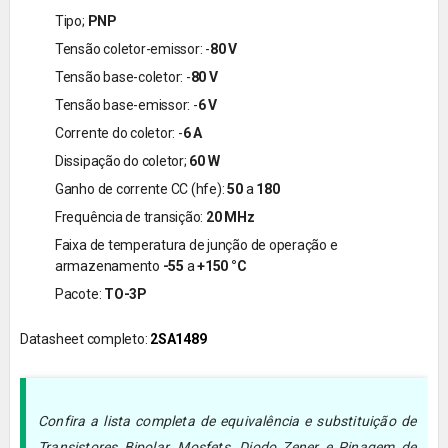
Tipo;
PNP
Tensão coletor-emissor: -
80 V
Tensão base-coletor: -
80 V
Tensão base-emissor: -
6 V
Corrente do coletor: -
6 A
Dissipação do coletor;
60 W
Ganho de corrente CC (hfe):
50
a
180
Frequência de transição:
20 MHz
Faixa de temperatura de junção de operação e
armazenamento
-55
a
+150 °C
Pacote:
TO-3P
Datasheet completo:
2SA1489
Confira a lista completa de equivalência e substituição de
Transistores Bipolar, Mosfets, Diodo Zener e Pinagem de