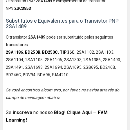
O transistor
PNP
2SA1489
é
complementar do transistor
NPN
2SC3853
Substitutos e Equivalentes para o Transistor PNP
2SA1489
O transistor
2SA1489
pode ser substituído pelos seguintes
transistores:
2SA1186
,
BD250B
,
BD250C
,
TIP36C
, 2SA1102, 2SA1103,
2SA1104, 2SA1105, 2SA1106, 2SA1303, 2SA1386, 2SA1490,
2SA1491, 2SA1693, 2SA1694, 2SA1695, 2SB695, BD246B,
BD246C, BDV94, BDV96, FJA4210.
Se você encontrou algum erro, por favor, nos avise através do
campo de mensagem abaixo!
Se
inscreva
no nosso
Blog
!
Clique Aqui
—
FVM
Learning
!