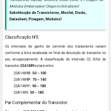
Módulos Embarcados! Clique no link abaixo!
Substituição de Transistores, Mosfet, Diodo,
Datasheet, Pinagem, Módulos!
Classificação hFE
Os intervalos de ganho de corrente dos transistores variam
conforme a letra sinalizada no final da descrição do transistor no
seu encapsulamento. A classificação do intervalo CC (hfe) do
transistor
2SA1489
estará entre:
2SA1489
O:
50
~
100
2SA1489
P:
70
~
140
2SA1489Y
:
90
~
180
2SA1489
:
50
~
180
Par Complementar do Transistor: