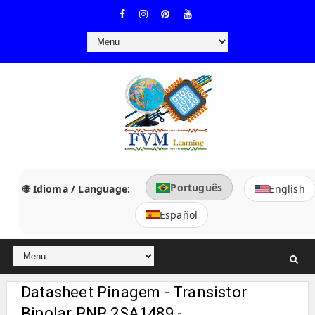
Português
🌐 Idioma / Language:
English
Español
Datasheet Pinagem - Transistor
Bipolar PNP 2SA1489 -