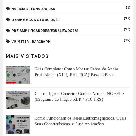
(6)
NOTÍCIAS TECNOLÓGICAS
(36)
O QUE É E COMO FUNCIONA?
(18)
PRÉ-AMPLIFICADORES/EQUALIZADORES
(15)
VU METER - BARGRAPH
MAIS VISITADOS
Guia Completo: Como Montar Cabos de Áudio
Profissional (XLR, P10, RCA) Passo a Passo
Como Ligar o Conector Combo Neutrik NCJ6FI-S
(Diagrama de Fiação XLR / P10 TRS)
Como Funcionam os Relés Eletromagnéticos, Quais
Suas Características, e Suas Aplicações!