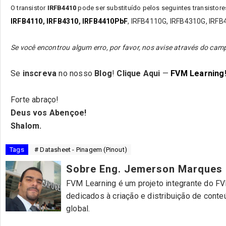
O transistor
IRFB4410
pode ser substituído pelos seguintes transistore
IRFB4110
,
IRFB4310
,
IRFB4410PbF
, IRFB4110G, IRFB4310G, IRF
Se você encontrou algum erro, por favor, nos avise através do c
Se
inscreva
no nosso
Blog
!
Clique Aqui
—
FVM Learning
Forte abraço!
Deus vos Abençoe!
Shalom.
Tags
# Datasheet - Pinagem (Pinout)
Sobre Eng. Jemerson Marques
FVM Learning é um projeto integrante do FVM
dedicados à criação e distribuição de cont
global.