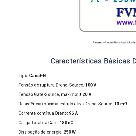
Pinagem-Pinout-Transistor-Mosfet
Características Básicas 
Tipo:
Canal-
N
Tensão de ruptura Dreno-Source:
100 V
Tensão Gate-Source, máximo:
± 20 V
Resistência máxima estado ativo Dreno-Source:
10 m
Ω
Corrente contínua Dreno:
96 A
Carga Total da Gate:
180 nC
Dissipação de energia:
250 W