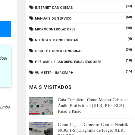
(33)
INTERNET DAS COISAS
(68)
MANUAIS DE SERVIÇO
(40)
MICROCONTROLADORES
(6)
NOTÍCIAS TECNOLÓGICAS
(36)
O QUE É E COMO FUNCIONA?
dos!
(18)
PRÉ-AMPLIFICADORES/EQUALIZADORES
(15)
VU METER - BARGRAPH
MAIS VISITADOS
Guia Completo: Como Montar Cabos de
Áudio Profissional (XLR, P10, RCA)
chumbo,
Passo a Passo
Como Ligar o Conector Combo Neutrik
NCJ6FI-S (Diagrama de Fiação XLR /