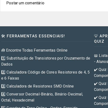
Postar um comentário
🛠️ FERRAMENTAS ESSENCIAIS!
💡 AP
QUIZ
🧰 Encontre Todas Ferramentas Online
📖 Lista
1️⃣ Substituição de Transistores por Cruzamento de
- Aluno
Dados
✔️ Quiz 
2️⃣ Calculadora Código de Cores Resistores de 4, 5
Compone
e 6 Faixas
✔️ Quiz 
3️⃣ Calculadora de Resistores SMD Online
Compone
4️⃣ Conversor Decimal-Binário, Binário-Decimal,
✔️ Quiz 
Octal, Hexadecimal
Compone