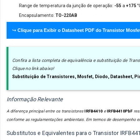
Range de temperatura da junção de operação:
-55
a
+175
°
Encapsulamento:
TO-220AB
↪
Clique para Exibir o Datasheet PDF do Transistor Mosf
Confira a lista completa de equivalência e substituição de Tra
Clique no link abaixo!
Substituição de Transistores, Mosfet, Diodo, Datasheet, 
Informação Relevante
A diferença principal entre os transistores
IRFB4410
e
IRFB4410PbF
res
conforme as regulamentações ambientais. Em termos de desempenho elé
Substitutos e Equivalentes para o Transistor IRFB44