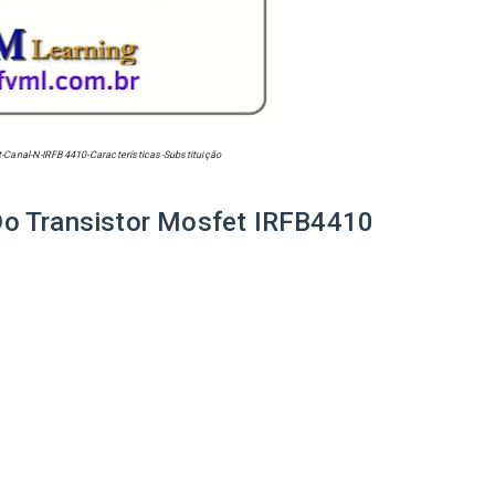
-Canal-N-IRFB4410-Características-Substituição
Do Transistor Mosfet IRFB4410