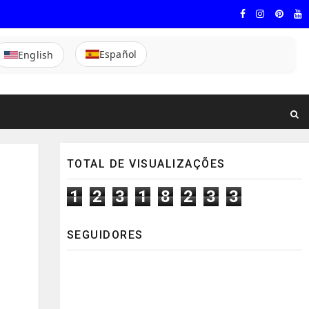
Español
English
TOTAL DE VISUALIZAÇÕES
1
2
3
1
8
2
3
3
SEGUIDORES