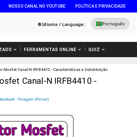
NOSSO CANAL NO YOUTUBE
POLÍTICA E PRIVACIDADE
Português
🌐 Idioma / Language:
ZADO
FERRAMENTAS ONLINE
QUIZ
r Mosfet Canal-N IRFB4410 - Características e Substituição
osfet Canal-N IRFB4410 -
atasheet - Pinagem (Pinout)