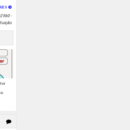
ORES
2560 -
ituição
tor
ão