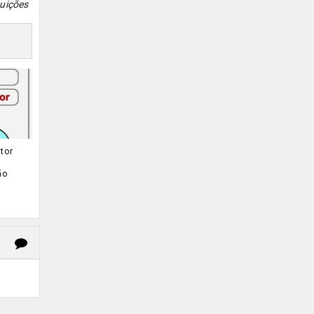
tuições
tor
ão