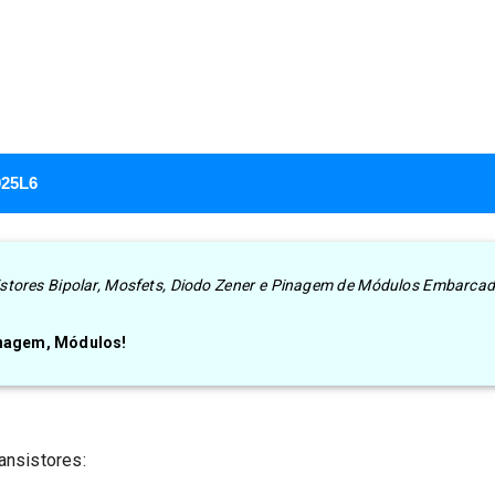
025L6
nsistores Bipolar, Mosfets, Diodo Zener e Pinagem de Módulos Embarca
inagem, Módulos!
ansistores: