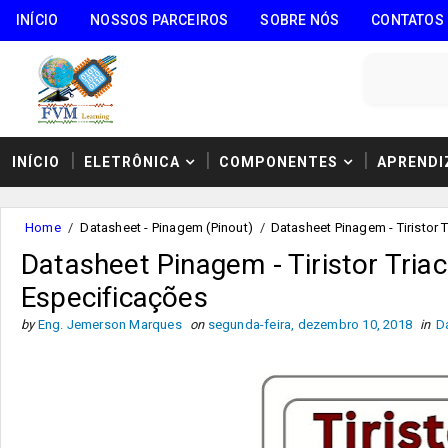
INÍCIO
NOSSOS PARCEIROS
SOBRE NÓS
CONTATOS
INÍCIO
ELETRÔNICA
COMPONENTES
APRENDI
Home
/
Datasheet - Pinagem (Pinout)
/
Datasheet Pinagem - Tiristor 
Datasheet Pinagem - Tiristor Tria
Especificações
by
Eng. Jemerson Marques
on
segunda-feira, dezembro 10, 2018
in
D