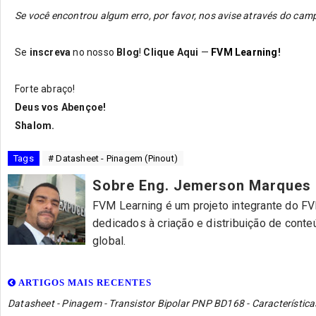
Se você encontrou algum erro, por favor, nos avise através do c
Se
inscreva
no nosso
Blog
!
Clique Aqui
—
FVM Learning
!
Forte abraço!
Deus vos Abençoe!
Shalom.
Tags
# Datasheet - Pinagem (Pinout)
Sobre Eng. Jemerson Marques
FVM Learning é um projeto integrante do FVM
dedicados à criação e distribuição de cont
global.
ARTIGOS MAIS RECENTES
Datasheet - Pinagem - Transistor Bipolar PNP BD168 - Característica