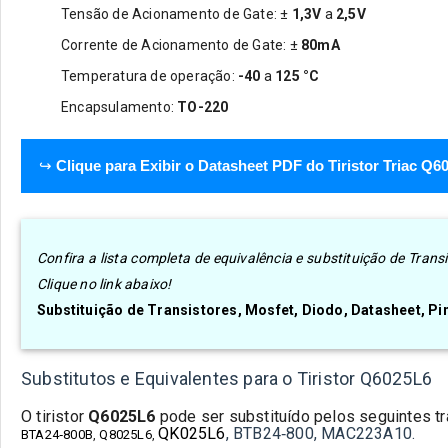
Tensão de Acionamento de Gate: ±
1,3V
a
2,5
V
Corrente de Acionamento de Gate: ±
8
0mA
Temperatura de operação:
-40
a
125
°C
Encapsulamento:
TO-220
↪
Clique para Exibir o Datasheet PDF do Tiristor Triac Q6
Confira a lista completa de equivalência e substituição de Tra
Clique no link abaixo!
Substituição de Transistores, Mosfet, Diodo, Datasheet, P
Substitutos e Equivalentes para o Tiristor Q6025L6
O tiristor
Q6025L6
pode ser substituído pelos seguintes tr
QK025L6
, BTB24‑800, MAC223A10.
BTA24‑800B
,
Q8025L6
,