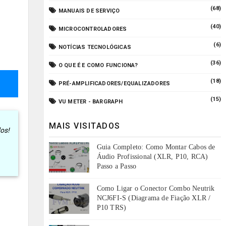
(68)
MANUAIS DE SERVIÇO
(40)
MICROCONTROLADORES
(6)
NOTÍCIAS TECNOLÓGICAS
(36)
O QUE É E COMO FUNCIONA?
(18)
PRÉ-AMPLIFICADORES/EQUALIZADORES
(15)
VU METER - BARGRAPH
MAIS VISITADOS
dos!
Guia Completo: Como Montar Cabos de
Áudio Profissional (XLR, P10, RCA)
Passo a Passo
Como Ligar o Conector Combo Neutrik
NCJ6FI-S (Diagrama de Fiação XLR /
P10 TRS)