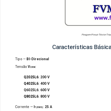
Pinagem-Pinout-Tiristor-Tri
Características Básic
Tipo —
BI-Direcional
Tensão
V
:
DRM
Q2025L6
: 200
V
Q4025L6
: 400
V
Q6025L6
: 600
V
Q8025L6
:
800
V
Corrente —
I
:
25
A
T(RMS)