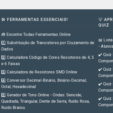
🛠️ FERRAMENTAS ESSENCIAIS!
💡 AP
QUIZ
🧰 Encontre Todas Ferramentas Online
📖 Lista
1️⃣ Substituição de Transistores por Cruzamento de
- Aluno
Dados
✔️ Quiz 
2️⃣ Calculadora Código de Cores Resistores de 4, 5
Compone
e 6 Faixas
✔️ Quiz 
3️⃣ Calculadora de Resistores SMD Online
Compone
4️⃣ Conversor Decimal-Binário, Binário-Decimal,
✔️ Quiz 
Octal, Hexadecimal
Compone
5️⃣ Gerador de Tons Online - Ondas: Senoide,
✔️ Quiz 
Quadrada, Triangular, Dente de Serra, Ruído Rosa,
Compone
Ruído Branco.