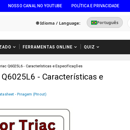
NOSSO CANAL NO YOUTUBE
POLÍTICA E PRIVACIDADE
Português
🌐 Idioma / Language:
ZADO
FERRAMENTAS ONLINE
QUIZ
Triac Q6025L6 - Características e Especificações
c Q6025L6 - Características e
atasheet - Pinagem (Pinout)