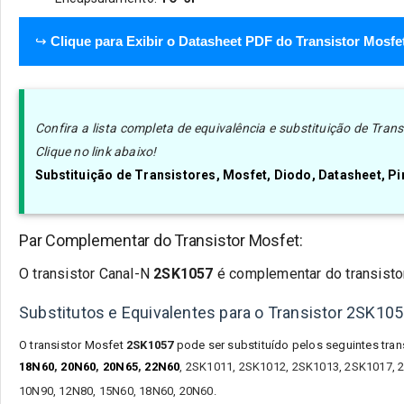
↪
Clique para Exibir o Datasheet PDF do Transistor Mosf
Confira a lista completa de equivalência e substituição de Tra
Clique no link abaixo!
Substituição de Transistores, Mosfet, Diodo, Datasheet, 
Par Complementar do Transistor Mosfet:
O transistor Canal-N
2SK1057
é complementar do transisto
Substitutos e Equivalentes para o Transistor 2SK10
O transistor Mosfet
2SK1057
pode ser substituído pelos seguintes tran
18N60
,
20N60
,
20N65
,
22N60
,
2SK1011, 2SK1012, 2SK1013, 2SK1017, 2
10N90, 12N80, 15N60, 18N60, 20N60.