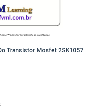
-Canal-N-2SK1057-Características-Substituição
 Do Transistor Mosfet
2SK1057
C