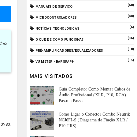
(68)
MANUAIS DE SERVIÇO
(40)
MICROCONTROLADORES
(6)
NOTÍCIAS TECNOLÓGICAS
(36)
O QUE É E COMO FUNCIONA?
dos!
(18)
PRÉ-AMPLIFICADORES/EQUALIZADORES
(15)
VU METER - BARGRAPH
MAIS VISITADOS
Guia Completo: Como Montar Cabos de
Áudio Profissional (XLR, P10, RCA)
Passo a Passo
Como Ligar o Conector Combo Neutrik
NCJ6FI-S (Diagrama de Fiação XLR /
10N80,
P10 TRS)