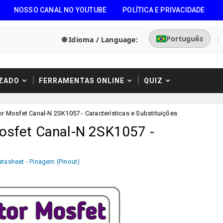
NOSSO CANAL NO YOUTUBE
POLÍTICA E PRIVACIDADE
Português
🌐 Idioma / Language:
ZADO
FERRAMENTAS ONLINE
QUIZ
or Mosfet Canal-N 2SK1057 - Características e Substituições
Mosfet Canal-N 2SK1057 -
atasheet - Pinagem (Pinout)