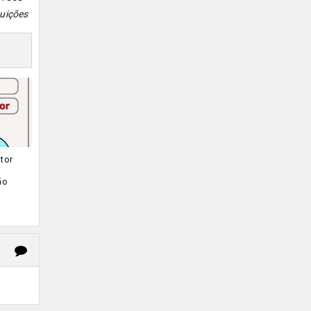
tuições
tor
ão