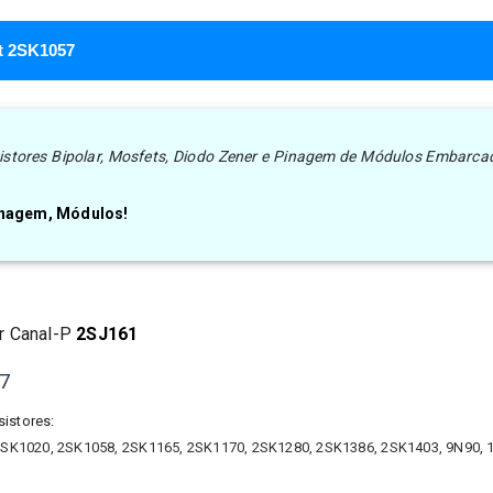
et 2SK1057
nsistores Bipolar, Mosfets, Diodo Zener e Pinagem de Módulos Embarca
Pinagem, Módulos!
r Canal-
P
2SJ161
57
sistores:
SK1020, 2SK1058, 2SK1165, 2SK1170, 2SK1280, 2SK1386, 2SK1403, 9N90, 