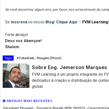
Se você encontrou algum erro, por favor, nos avise através do c
Se
inscreva
no nosso
Blog
!
Clique Aqui
—
FVM Learning
Forte abraço!
Deus vos Abençoe!
Shalom.
Tags
# Datasheet - Pinagem (Pinout)
Sobre Eng. Jemerson Marques
FVM Learning é um projeto integrante do FVM
dedicados à criação e distribuição de cont
global.
ARTIGOS MAIS RECENTES
Datasheet Pinagem - Transistor Bipolar NPN 2N3553 - Característica