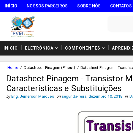
INÍCIO
NOSSOS PARCEIROS
SOBRE NÓS
CONTATOS
INÍCIO
ELETRÔNICA
COMPONENTES
APRENDI
Home
/
Datasheet - Pinagem (Pinout)
/
Datasheet Pinagem - Transist
Datasheet Pinagem - Transistor 
Características e Substituições
by
Eng. Jemerson Marques
on
segunda-feira, dezembro 10, 2018
in
D