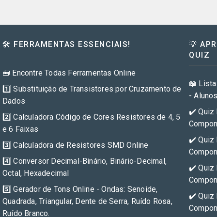
🛠️ FERRAMENTAS ESSENCIAIS!
💡 AP
QUIZ
🧰 Encontre Todas Ferramentas Online
📖 Lista
1️⃣ Substituição de Transistores por Cruzamento de
- Aluno
Dados
✔️ Quiz 
2️⃣ Calculadora Código de Cores Resistores de 4, 5
Compone
e 6 Faixas
✔️ Quiz 
3️⃣ Calculadora de Resistores SMD Online
Compone
4️⃣ Conversor Decimal-Binário, Binário-Decimal,
✔️ Quiz 
Octal, Hexadecimal
Compone
5️⃣ Gerador de Tons Online - Ondas: Senoide,
✔️ Quiz 
Quadrada, Triangular, Dente de Serra, Ruído Rosa,
Compone
Ruído Branco.