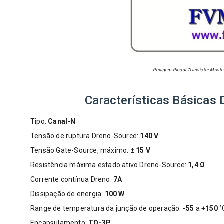
Pinagem-Pinout-Transistor-Mosfet
Características Básicas
Tipo:
Canal-N
Tensão de ruptura Dreno-Source:
140 V
Tensão Gate-Source, máximo:
± 15 V
Resistência máxima estado ativo Dreno-Source:
1,4
Ω
Corrente contínua Dreno:
7A
Dissipação de energia:
100 W
Range de temperatura da junção de operação:
-55
a
+150
°
Encapsulamento:
TO-3P