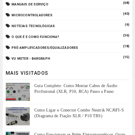
(68)
MANUAIS DE SERVIÇO
(40)
MICROCONTROLADORES
(6)
NOTÍCIAS TECNOLÓGICAS
(36)
O QUE É E COMO FUNCIONA?
(18)
PRÉ-AMPLIFICADORES/EQUALIZADORES
(15)
VU METER - BARGRAPH
MAIS VISITADOS
Guia Completo: Como Montar Cabos de Áudio
Profissional (XLR, P10, RCA) Passo a Passo
Como Ligar o Conector Combo Neutrik NCJ6FI-S
(Diagrama de Fiação XLR / P10 TRS)
Como Funcionam os Relés Eletromagnéticos, Quais