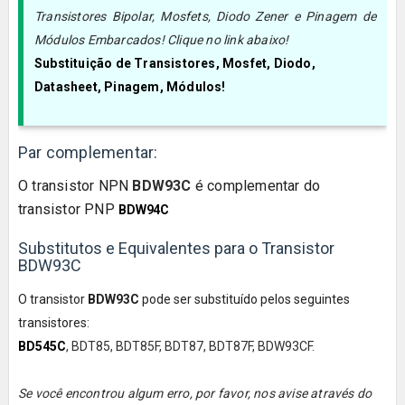
Transistores Bipolar, Mosfets, Diodo Zener e Pinagem de
Módulos Embarcados! Clique no link abaixo!
Substituição de Transistores, Mosfet, Diodo,
Datasheet, Pinagem, Módulos!
Par complementar:
O transistor
NPN
BDW93C
é complementar do
transistor
PNP
BDW94C
Substitutos e Equivalentes para o Transistor
BDW93C
O transistor
BDW93C
pode ser substituído pelos seguintes
transistores:
BD545C
, BDT85, BDT85F, BDT87, BDT87F, BDW93CF.
Se você encontrou algum erro, por favor, nos avise através do