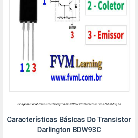
Pinagem-Pinout-transistor-darlington-NPN-BDW93C-Características-Substituição
Características Básicas Do Transistor
Darlington
BDW93C