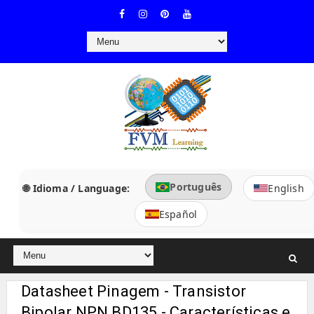
Português
🌐 Idioma / Language:
English
Español
Datasheet Pinagem - Transistor
Bipolar NPN BD135 - Características e