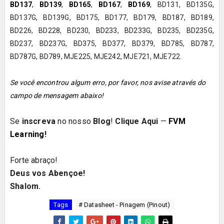
BD137
,
BD139
,
BD165
,
BD167
,
BD169
,
BD131, BD135G,
BD137G,
BD139G, BD175, BD177, BD179, BD187, BD189,
BD226, BD228, BD230, BD233, BD233G, BD235, BD235G,
BD237, BD237G, BD375, BD377, BD379, BD785, BD787,
BD787G, BD789, MJE225, MJE242, MJE721, MJE722.
Se você encontrou algum erro, por favor, nos avise através do
campo de mensagem abaixo!
Se
inscreva
no nosso
Blog
!
Clique Aqui
—
FVM
Learning
!
Forte abraço!
Deus vos Abençoe!
Shalom.
Tags
# Datasheet - Pinagem (Pinout)