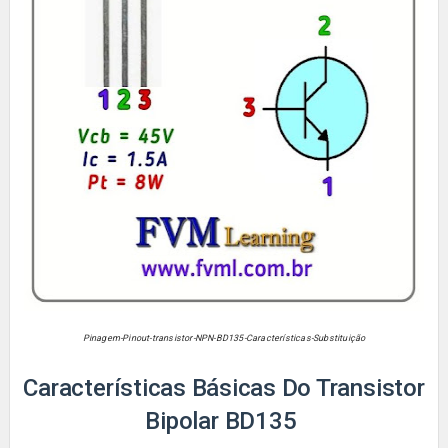
Pinagem-Pinout-transistor-NPN-BD135-Características-Substituição
Características Básicas Do Transistor
Bipolar BD135