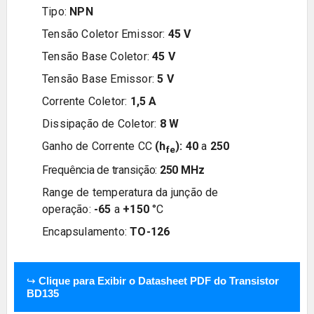
Tipo:
NPN
Tensão Coletor Emissor:
45
V
Tensão Base Coletor:
45
V
Tensão Base Emissor:
5
V
Corrente Coletor:
1,5
A
Dissipação de Coletor:
8
W
Ganho de Corrente CC
(h
):
40
a
250
fe
Frequência de transição:
250 MHz
Range de temperatura da junção de
operação:
-65
a
+150
°C
Encapsulamento:
TO-126
↪
Clique para Exibir o Datasheet PDF do Transistor
BD135