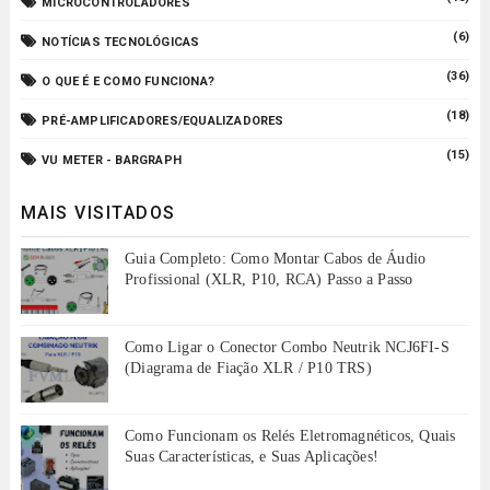
MICROCONTROLADORES
(6)
NOTÍCIAS TECNOLÓGICAS
(36)
O QUE É E COMO FUNCIONA?
(18)
PRÉ-AMPLIFICADORES/EQUALIZADORES
(15)
VU METER - BARGRAPH
MAIS VISITADOS
Guia Completo: Como Montar Cabos de Áudio
Profissional (XLR, P10, RCA) Passo a Passo
Como Ligar o Conector Combo Neutrik NCJ6FI-S
(Diagrama de Fiação XLR / P10 TRS)
Como Funcionam os Relés Eletromagnéticos, Quais
Suas Características, e Suas Aplicações!