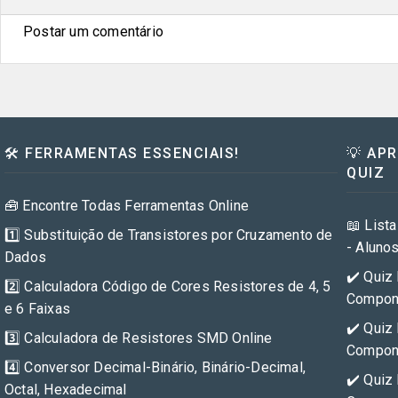
Postar um comentário
🛠️ FERRAMENTAS ESSENCIAIS!
💡 AP
QUIZ
🧰 Encontre Todas Ferramentas Online
📖 Lista
1️⃣ Substituição de Transistores por Cruzamento de
- Aluno
Dados
✔️ Quiz 
2️⃣ Calculadora Código de Cores Resistores de 4, 5
Compone
e 6 Faixas
✔️ Quiz 
3️⃣ Calculadora de Resistores SMD Online
Compone
4️⃣ Conversor Decimal-Binário, Binário-Decimal,
✔️ Quiz 
Octal, Hexadecimal