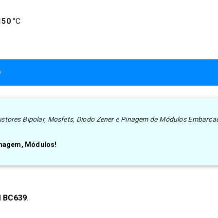
150
°C
0
nsistores Bipolar, Mosfets, Diodo Zener e Pinagem de Módulos Embarca
Pinagem, Módulos!
N
BC639
.