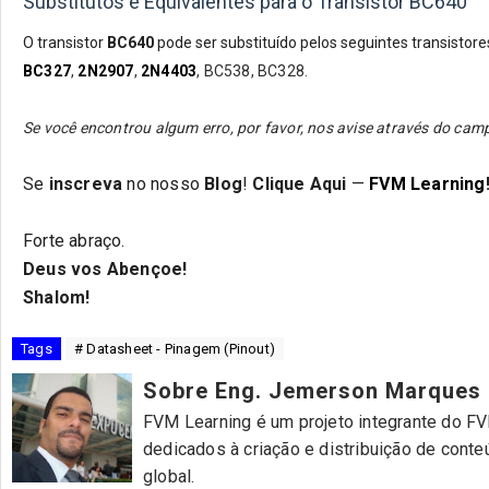
Substitutos e Equivalentes para o Transistor BC640
O transistor
BC640
pode ser substituído pelos seguintes transistore
BC327
,
2N2907
,
2N4403
,
BC538, BC328.
Se você encontrou algum erro, por favor, nos avise através do c
Se
inscreva
no nosso
Blog
!
Clique Aqui
—
FVM Learning
Forte abraço.
Deus vos Abençoe!
Shalom!
Tags
# Datasheet - Pinagem (Pinout)
Sobre Eng. Jemerson Marques
FVM Learning é um projeto integrante do FVM
dedicados à criação e distribuição de cont
global.