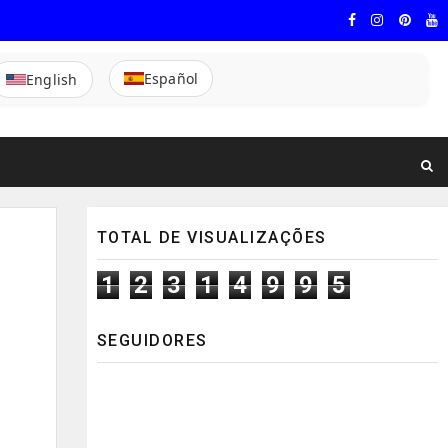
Español
English
TOTAL DE VISUALIZAÇÕES
e
1
2
3
1
4
9
9
5
SEGUIDORES