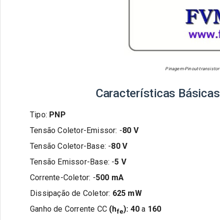
Pinagem-Pinout-transistor
Características Básicas
Tipo:
PNP
Tensão Coletor-Emissor: -
80
V
Tensão Coletor-Base: -
80
V
Tensão Emissor-Base: -
5
V
Corrente-Coletor: -
500 m
A
Dissipação de Coletor:
62
5 m
W
Ganho de Corrente CC
(h
):
40
a
160
fe