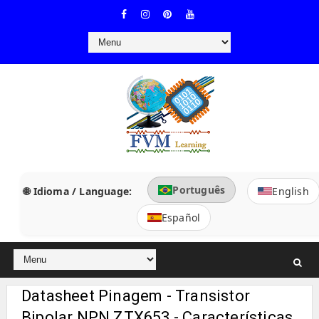
Português
🌐 Idioma / Language:
English
Español
Datasheet Pinagem - Transistor
Bipolar NPN ZTX653 - Características