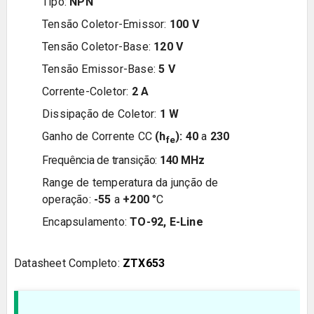
Tipo:
NPN
Tensão Coletor-Emissor:
100
V
Tensão Coletor-Base:
12
0
V
Tensão Emissor-Base:
5
V
Corrente-Coletor:
2
A
Dissipação de Coletor:
1
W
Ganho de Corrente CC
(h
):
40
a
230
fe
Frequência de transição:
140 MHz
Range de temperatura da junção de
operação:
-55
a
+200
°C
Encapsulamento:
TO-92,
E-Line
Datasheet Completo:
ZTX653