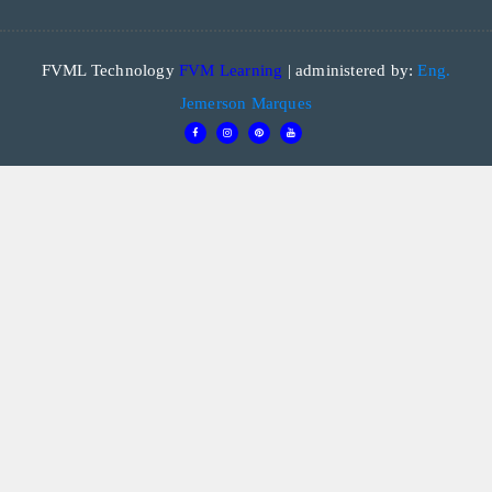
FVML Technology
FVM Learning
| administered by:
Eng.
Jemerson Marques