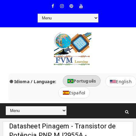
Português
🌐 Idioma / Language:
English
Español
Datasheet Pinagem - Transistor de
Potência PNP MJ2955A -