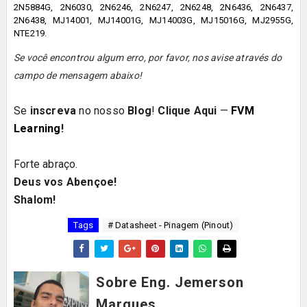
2N5884G, 2N6030, 2N6246, 2N6247, 2N6248, 2N6436, 2N6437,
2N6438, MJ14001, MJ14001G, MJ14003G, MJ15016G, MJ2955G,
NTE219.
Se você encontrou algum erro, por favor, nos avise através do
campo de mensagem abaixo!
Se
inscreva
no nosso
Blog
!
Clique Aqui
—
FVM
Learning
!
Forte abraço.
Deus vos Abençoe!
Shalom!
Tags
# Datasheet - Pinagem (Pinout)
Sobre Eng. Jemerson
Marques