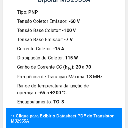
Tipo:
PNP
Tensão Coletor Emissor:
-
60
V
Tensão Base Coletor:
-
100
V
Tensão Base Emissor:
-7
V
Corrente Coletor:
-
15
A
Dissipação de Coletor:
11
5
W
Ganho de Corrente CC
(h
):
20
a
70
fe
Frequência de Transição Máxima:
18
MHz
Range de temperatura da junção de
operação:
-65
a
+200
°C
Encapsulamento:
TO-3
↪
Clique para Exibir o Datasheet PDF do Transistor
MJ2955A