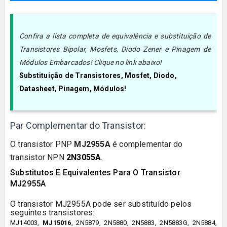
Confira a lista completa de equivalência e substituição de
Transistores Bipolar, Mosfets, Diodo Zener e Pinagem de
Módulos Embarcados! Clique no link abaixo!
Substituição de Transistores, Mosfet, Diodo,
Datasheet, Pinagem, Módulos!
Par Complementar do Transistor:
O transistor
PNP
MJ2955A
é complementar do
transistor
N
PN
2N3055
A
.
Substitutos E Equivalentes Para O Transistor
MJ2955A
O transistor
MJ2955A
pode ser substituído pelos
seguintes transistores:
MJ14003
,
MJ15016
,
2N5879, 2N5880, 2N5883, 2N5883G, 2N5884,