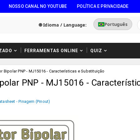
NOSSO CANAL NO YOUTUBE
POLÍTICA E PRIVACIDADE
Português
🌐 Idioma / Language:
ZADO
FERRAMENTAS ONLINE
QUIZ
r Bipolar PNP - MJ15016 - Características e Substituição
ipolar PNP - MJ15016 - Característi
atasheet - Pinagem (Pinout)