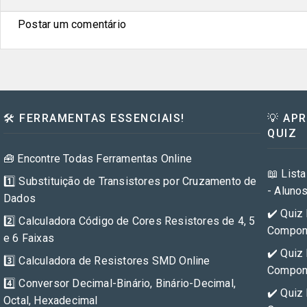
Postar um comentário
🛠️ FERRAMENTAS ESSENCIAIS!
💡 AP
QUIZ
🧰 Encontre Todas Ferramentas Online
📖 Lista
1️⃣ Substituição de Transistores por Cruzamento de
- Aluno
Dados
✔️ Quiz 
2️⃣ Calculadora Código de Cores Resistores de 4, 5
Compone
e 6 Faixas
✔️ Quiz 
3️⃣ Calculadora de Resistores SMD Online
Compone
4️⃣ Conversor Decimal-Binário, Binário-Decimal,
✔️ Quiz 
Octal, Hexadecimal