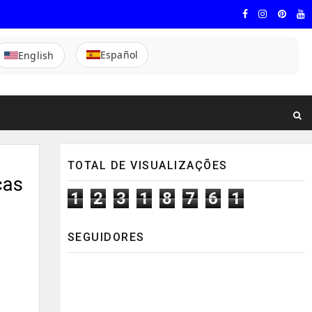
Español
English
TOTAL DE VISUALIZAÇÕES
cas
1
2
3
1
8
7
6
1
SEGUIDORES