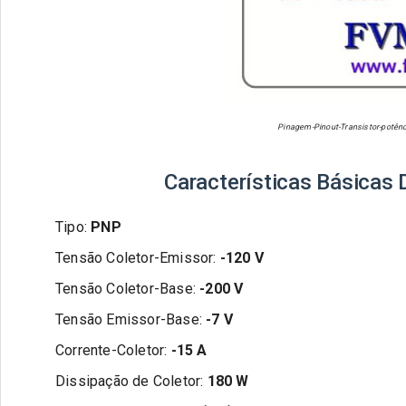
Pinagem-Pinout-Transistor-potên
Características Básicas
Tipo:
PNP
Tensão Coletor-Emissor:
-
120
V
Tensão Coletor-Base:
-
200
V
Tensão Emissor-Base:
-7
V
Corrente-Coletor:
-
15
A
Dissipação de Coletor:
180
W