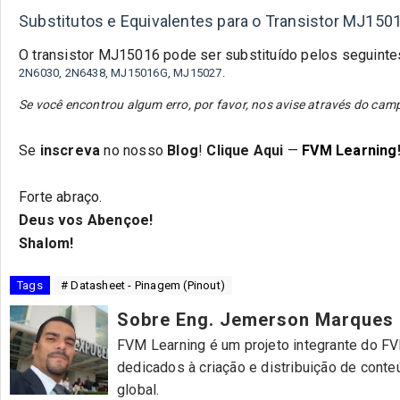
Substitutos e Equivalentes para o Transistor MJ150
O transistor
MJ15016
pode ser substituído pelos seguinte
2N6030, 2N6438, MJ15016G,
MJ15027.
Se você encontrou algum erro, por favor, nos avise através do c
Se
inscreva
no nosso
Blog
!
Clique Aqui
—
FVM Learning
Forte abraço.
Deus vos Abençoe!
Shalom!
Tags
# Datasheet - Pinagem (Pinout)
Sobre Eng. Jemerson Marques
FVM Learning é um projeto integrante do FVM
dedicados à criação e distribuição de cont
global.