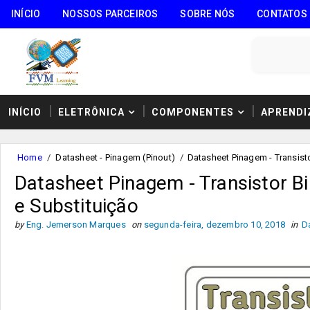
INÍCIO
NOSSOS PARCEIROS
SOBRE NÓS
CONTATOS
INÍCIO
ELETRÔNICA
COMPONENTES
APRENDI
Home
/
Datasheet - Pinagem (Pinout)
/
Datasheet Pinagem - Transisto
Datasheet Pinagem - Transistor B
e Substituição
by
Eng. Jemerson Marques
on
segunda-feira, dezembro 10, 2018
in
D