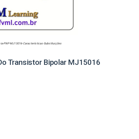
cia-PNP-
MJ15016
-Características-Substituições
 Do Transistor Bipolar MJ15016