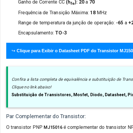
Ganho de Corrente CC
(h
):
20
a
70
fe
Frequência de Transição Máxima:
18
MHz
Range de temperatura da junção de operação:
-65
a
+
Encapsulamento:
TO-3
↪
Clique para Exibir o Datasheet PDF do Transistor MJ15
Confira a lista completa de equivalência e substituição de Tra
Clique no link abaixo!
Substituição de Transistores, Mosfet, Diodo, Datasheet, 
Par Complementar do Transistor:
O transistor
PNP
é complementar do transistor
N
MJ15016