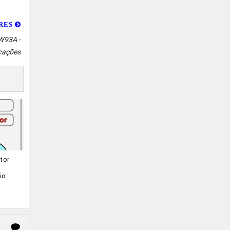
ORES
W93A -
icações
tor
ão