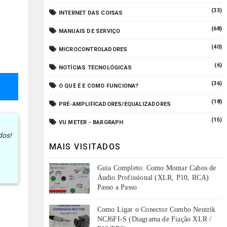
(33)
INTERNET DAS COISAS
(68)
MANUAIS DE SERVIÇO
(40)
MICROCONTROLADORES
(6)
NOTÍCIAS TECNOLÓGICAS
(36)
O QUE É E COMO FUNCIONA?
(18)
PRÉ-AMPLIFICADORES/EQUALIZADORES
(15)
VU METER - BARGRAPH
dos!
MAIS VISITADOS
Guia Completo: Como Montar Cabos de
Áudio Profissional (XLR, P10, RCA)
Passo a Passo
Como Ligar o Conector Combo Neutrik
NCJ6FI-S (Diagrama de Fiação XLR /