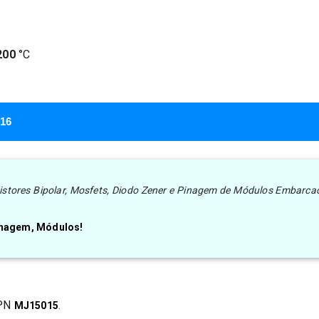
200
°C
016
nsistores Bipolar, Mosfets, Diodo Zener e Pinagem de Módulos Embarca
Pinagem, Módulos!
PN
MJ15015
.