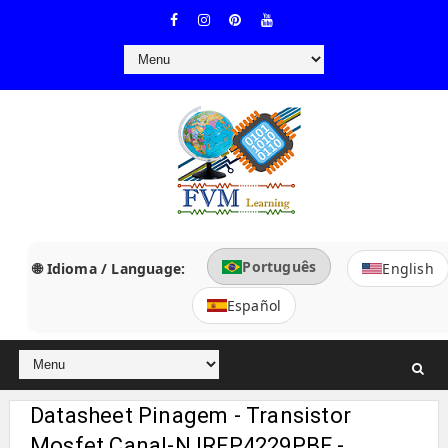
Português
🌐 Idioma / Language:
English
Español
Datasheet Pinagem - Transistor
Mosfet Canal-N IRFP4229PBF -