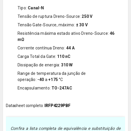
Tipo:
Canal-
N
Tensão de ruptura Dreno-Source:
250 V
Tensão Gate-Source, máximo:
± 30 V
Resistência máxima estado ativo Dreno-Source:
46
m
Ω
Corrente contínua Dreno:
44 A
Carga Total da Gate:
110 nC
Dissipação de energia:
310 W
Range de temperatura da junção de
operação:
-40
a
+175
°C
Encapsulamento:
TO-247AC
Datasheet completo:
IRFP4229PBF
Confira a lista completa de equivalência e substituição de