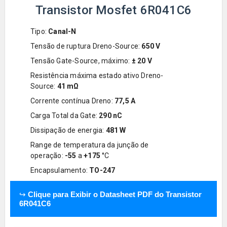
Transistor Mosfet 6R041C6
Tipo:
Canal-N
Tensão de ruptura Dreno-Source:
650 V
Tensão Gate-Source, máximo:
± 20 V
Resistência máxima estado ativo Dreno-
Source:
41 m
Ω
Corrente contínua Dreno:
77,5 A
Carga Total da Gate:
290 nC
Dissipação de energia:
481 W
Range de temperatura da junção de
operação:
-55
a
+175
°C
Encapsulamento:
TO-247
↪
Clique para Exibir o Datasheet PDF do Transistor
6R041C6