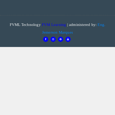
FVML Technology
FVM Learning
| administered by:
Eng.
Jemerson Marques