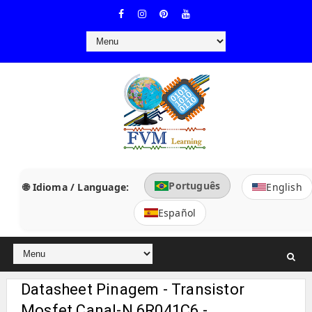
Português
🌐 Idioma / Language:
English
Español
Datasheet Pinagem - Transistor
Mosfet Canal-N 6R041C6 -