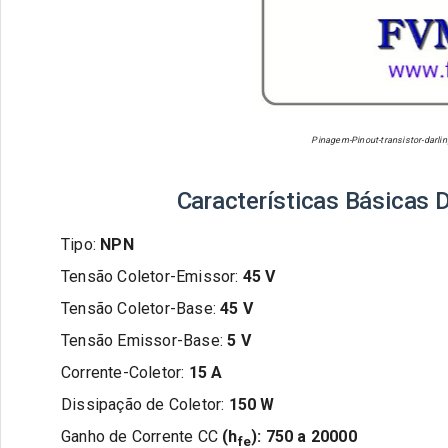
Pinagem-Pinout-transistor-darli
Características Básicas 
Tipo:
NPN
Tensão Coletor-Emissor:
45
V
Tensão Coletor-Base:
45
V
Tensão Emissor-Base:
5
V
Corrente-Coletor:
15
A
Dissipação de Coletor:
150
W
Ganho de Corrente CC
(h
):
750 a 20
000
fe