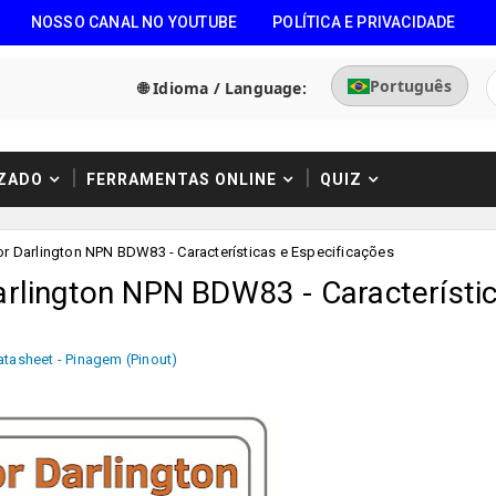
NOSSO CANAL NO YOUTUBE
POLÍTICA E PRIVACIDADE
Português
🌐 Idioma / Language:
ZADO
FERRAMENTAS ONLINE
QUIZ
or Darlington NPN BDW83 - Características e Especificações
arlington NPN BDW83 - Característi
atasheet - Pinagem (Pinout)