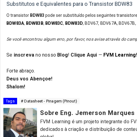
Substitutos e Equivalentes para o Transistor BDW83
O transistor
BDW83
pode ser substituído pelos seguintes transistore
BDW83A
,
BDW83B
,
BDW83C
,
BDW83D
,
BDV67, BDV67A, BDV67B,
Se você encontrou algum erro, por favor, nos avise através do c
Se
inscreva
no nosso
Blog
!
Clique Aqui
—
FVM Learning
Forte abraço.
Deus vos Abençoe!
Shalom!
Tags
# Datasheet - Pinagem (Pinout)
Sobre Eng. Jemerson Marques
FVM Learning é um projeto integrante do FVM
dedicados à criação e distribuição de cont
global.