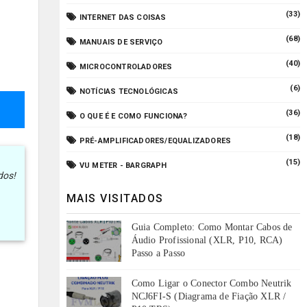
(33)
INTERNET DAS COISAS
(68)
MANUAIS DE SERVIÇO
(40)
MICROCONTROLADORES
(6)
NOTÍCIAS TECNOLÓGICAS
(36)
O QUE É E COMO FUNCIONA?
(18)
PRÉ-AMPLIFICADORES/EQUALIZADORES
(15)
VU METER - BARGRAPH
dos!
MAIS VISITADOS
Guia Completo: Como Montar Cabos de
Áudio Profissional (XLR, P10, RCA)
Passo a Passo
Como Ligar o Conector Combo Neutrik
NCJ6FI-S (Diagrama de Fiação XLR /