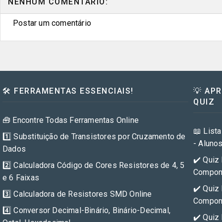
NENHUM COMENTÁRIO:
Postar um comentário
🛠️ FERRAMENTAS ESSENCIAIS!
💡 AP
QUIZ
🧰 Encontre Todas Ferramentas Online
📖 Lista
1️⃣ Substituição de Transistores por Cruzamento de
- Aluno
Dados
✔️ Quiz 
2️⃣ Calculadora Código de Cores Resistores de 4, 5
Compone
e 6 Faixas
✔️ Quiz 
3️⃣ Calculadora de Resistores SMD Online
Compone
4️⃣ Conversor Decimal-Binário, Binário-Decimal,
✔️ Quiz 