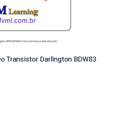
ngton-NPN-
BDW83
-Características-Substituição
Do Transistor Darlington
BDW83