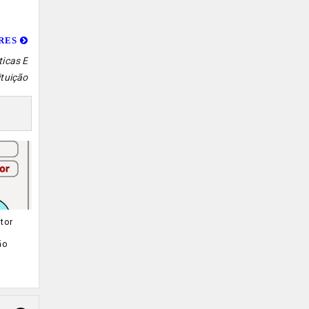
ORES
ticas E
ituição
tor
ão