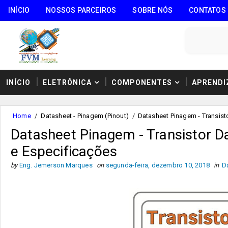
INÍCIO
NOSSOS PARCEIROS
SOBRE NÓS
CONTATOS
INÍCIO
ELETRÔNICA
COMPONENTES
APRENDI
Home
/
Datasheet - Pinagem (Pinout)
/
Datasheet Pinagem - Transist
Datasheet Pinagem - Transistor D
e Especificações
by
Eng. Jemerson Marques
on
segunda-feira, dezembro 10, 2018
in
D