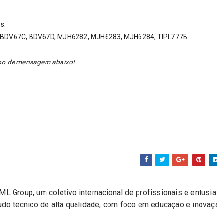
s:
 BDV67C, BDV67D,
MJH6282,
MJH6283,
MJH6284, TIPL777B.
ampo de mensagem abaixo!
!
L Group, um coletivo internacional de profissionais e entusi
eúdo técnico de alta qualidade, com foco em educação e inovaç