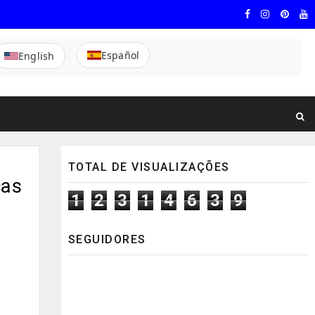
Español
English
TOTAL DE VISUALIZAÇÕES
cas
1
2
3
1
4
6
3
9
SEGUIDORES