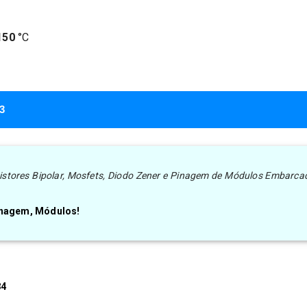
150
°C
3
nsistores Bipolar, Mosfets, Diodo Zener e Pinagem de Módulos Embarca
Pinagem, Módulos!
4