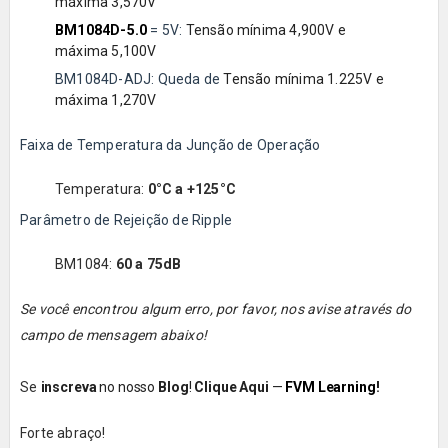
máxima 3,570V
BM1084D-5.0
=
5V:
Tensão mínima 4,900V e
máxima 5,100V
BM1084D-ADJ
:
Queda de
Tensão mínima 1.225V e
máxima 1,270V
Faixa de Temperatura da Junção de Operação
Temperatura:
0°C a +125°C
Parâmetro de Rejeição de Ripple
BM1084:
60 a 75dB
Se você encontrou algum erro, por favor, nos avise através do
campo de mensagem abaixo!
Se
inscreva
no nosso
Blog
!
Clique Aqui
—
FVM Learning
!
Forte abraço!