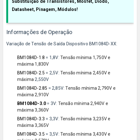
Substituição de Transistores, Mosfet, Diodo,
Datasheet, Pinagem, Módulos!
Informações de Operação
Variação de Tensão de Saída Dispositivo BM1084D-XX:
BM1084D-1.8
=
1,8V:
Tensão mínima 1,750V e
máxima 1,830V
BM1084D-2.5
= 2,5V:
Tensão mínima 2,450V e
máxima
2,550V
BM1084D-2.85
=
2,85V:
Tensão mínima 2,790V e
máxima 2,910V
BM1084D-3.0
=
3V:
Tensão mínima 2,940V e
máxima 3,360V
BM1084D-3.3
=
3,3V:
Tensão mínima 3,235V e
máxima 3,365V
BM1084D-3.5
=
3,5V:
Tensão mínima 3,430V e