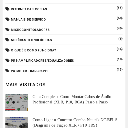
(33)
INTERNET DAS COISAS
(68)
MANUAIS DE SERVIÇO
(40)
MICROCONTROLADORES
(6)
NOTÍCIAS TECNOLÓGICAS
(36)
O QUE É E COMO FUNCIONA?
(18)
PRÉ-AMPLIFICADORES/EQUALIZADORES
(15)
VU METER - BARGRAPH
MAIS VISITADOS
Guia Completo: Como Montar Cabos de Áudio
Profissional (XLR, P10, RCA) Passo a Passo
Como Ligar o Conector Combo Neutrik NCJ6FI-S
(Diagrama de Fiação XLR / P10 TRS)