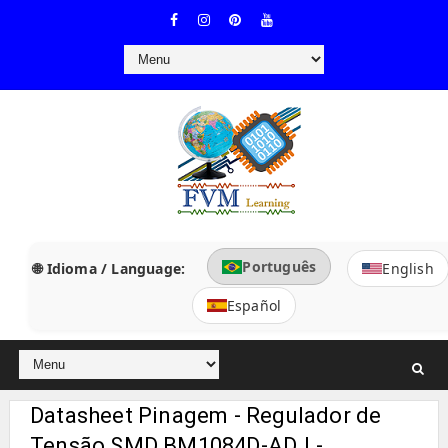
Português
🌐 Idioma / Language:
English
Español
Datasheet Pinagem - Regulador de
Tensão SMD BM1084D-ADJ -