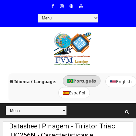
Português
🌐 Idioma / Language:
English
Español
Datasheet Pinagem - Tiristor Triac
TIC256N - Características e