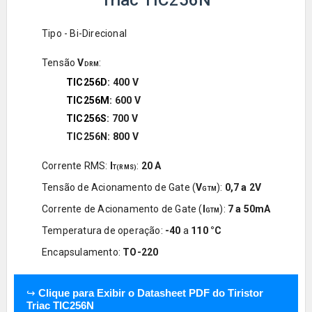
Tipo - Bi-Direcional
Tensão
V
:
DRM
TIC256D
: 400
V
TIC256M
: 600
V
TIC256S
: 700
V
TIC256N:
800
V
Corrente RMS:
I
:
20
A
T(RMS)
Tensão de Acionamento de Gate (
V
):
0,7 a
2V
GTM
Corrente de Acionamento de Gate (
I
):
7 a
50mA
GTM
Temperatura de operação:
-40
a
110
°C
Encapsulamento:
TO-220
↪
Clique para Exibir o Datasheet PDF do Tiristor
Triac TIC256N