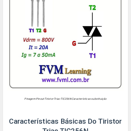
Pinagem-Pinout-Tiristor-Triac-TIC256N-Características-substituição
Características Básicas Do Tiristor
Triac TIC256N