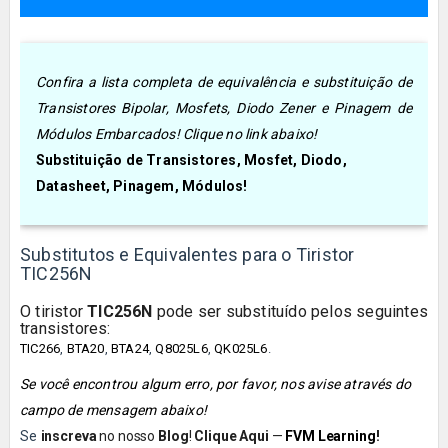
Confira a lista completa de equivalência e substituição de
Transistores Bipolar, Mosfets, Diodo Zener e Pinagem de
Módulos Embarcados! Clique no link abaixo!
Substituição de Transistores, Mosfet, Diodo,
Datasheet, Pinagem, Módulos!
Substitutos e Equivalentes para o Tiristor
TIC256N
O tiristor
TIC256N
pode ser substituído pelos seguintes
transistores:
TIC266
,
BTA20
,
BTA24
,
Q8025L6
,
QK025L6
.
Se você encontrou algum erro, por favor, nos avise através do
campo de mensagem abaixo!
Se
inscreva
no nosso
Blog
!
Clique Aqui
—
FVM Learning
!