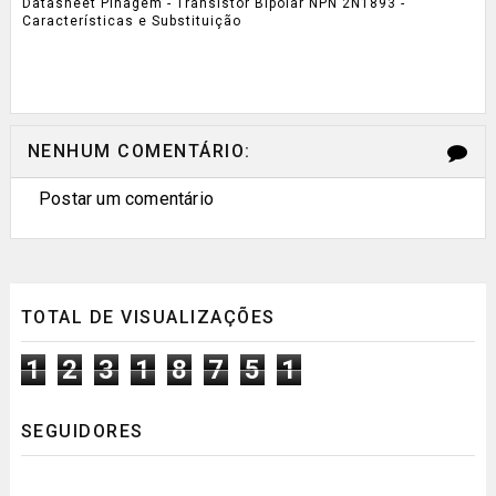
Datasheet Pinagem - Transistor Bipolar NPN 2N1893 -
Características e Substituição
NENHUM COMENTÁRIO:
Postar um comentário
TOTAL DE VISUALIZAÇÕES
1
2
3
1
8
7
5
1
SEGUIDORES