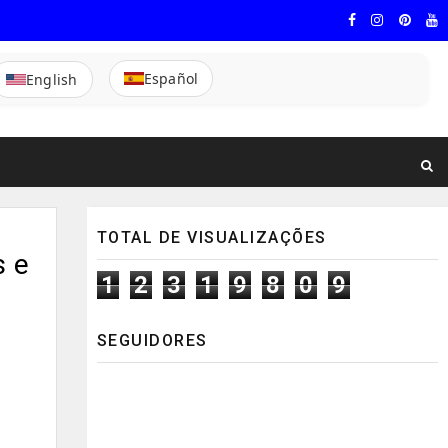
Español
English
TOTAL DE VISUALIZAÇÕES
s e
1
2
3
1
9
8
0
9
SEGUIDORES