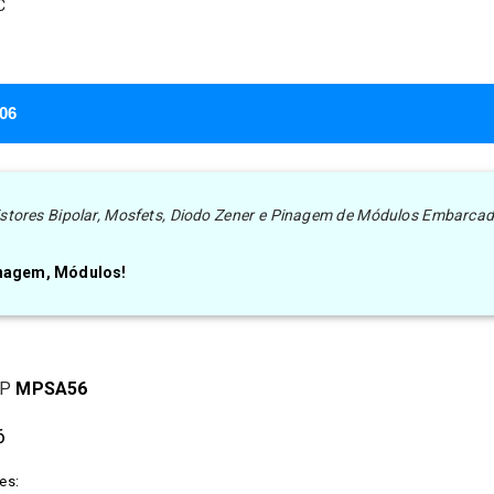
C
A06
nsistores Bipolar, Mosfets, Diodo Zener e Pinagem de Módulos Embarca
inagem, Módulos!
P
MPSA56
6
es: