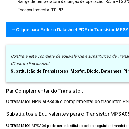
Range de temperatura da junção de operação:
-55
a
+150
°
Encapsulamento:
TO-92
↪
Clique para Exibir o Datasheet PDF do Transistor MPS
Confira a lista completa de equivalência e substituição de Tra
Clique no link abaixo!
Substituição de Transistores, Mosfet, Diodo, Datasheet, P
Par Complementar do Transistor:
O transistor
NPN
é complementar do transistor
PN
MPSA06
Substitutos e Equivalentes para o Transistor MPSA0
O transistor
MPSA06
pode ser substituído pelos seguintes transistor