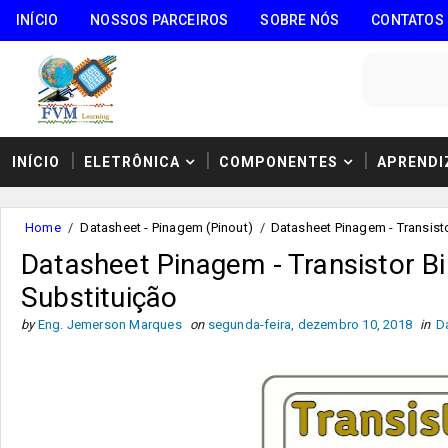
INÍCIO
NOSSOS PARCEIROS
SOBRE NÓS
CONTATOS
INÍCIO
ELETRÔNICA
COMPONENTES
APRENDI
Home
/
Datasheet - Pinagem (Pinout)
/
Datasheet Pinagem - Transist
Datasheet Pinagem - Transistor B
Substituição
by
Eng. Jemerson Marques
on
segunda-feira, dezembro 10, 2018
in
D