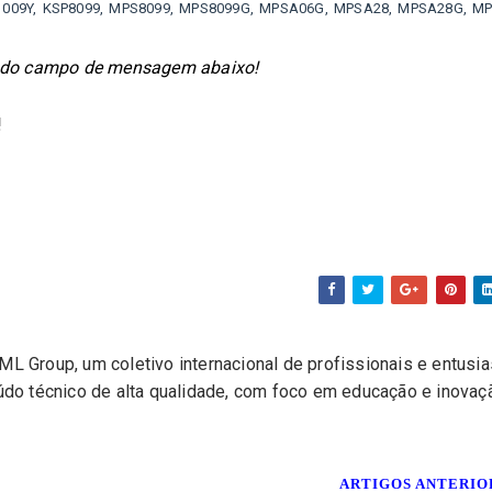
SC1009Y, KSP8099, MPS8099, MPS8099G, MPSA06G, MPSA28, MPSA28G, M
és do campo de mensagem abaixo!
!
L Group, um coletivo internacional de profissionais e entusi
eúdo técnico de alta qualidade, com foco em educação e inovaç
ARTIGOS ANTERI