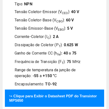
Tipo:
NPN
Tensão Coletor-Emissor
(V
)
:
40
V
CEO
Tensão Coletor-Base
(V
)
:
60
V
CBO
Tensão Emissor-Base
(
V
)
:
5
V
EBO
Corrente-Coletor
(I
)
:
2
A
C
Dissipação de Coletor
(P
)
:
0.625 W
T
Ganho de Corrente CC (h
)
:
40
a
75
fe
Frequência de Transição
(F
)
:
75
MHz
T
Range de temperatura da junção de
operação:
-55
a
+150
°C
Encapsulamento:
TO-92
↪
Clique para Exibir o Datasheet PDF do Transistor
MPS650