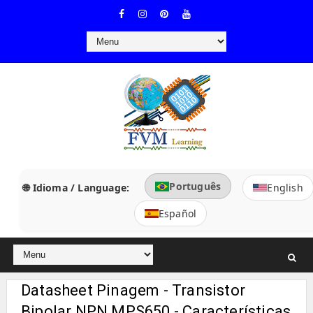
Português
🌐 Idioma / Language:
English
Español
Datasheet Pinagem - Transistor
Bipolar NPN MPS650 - Características