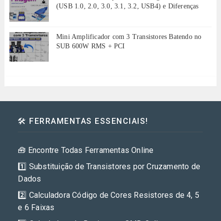
(USB 1.0, 2.0, 3.0, 3.1, 3.2, USB4) e Diferenças
Mini Amplificador com 3 Transistores Batendo no
SUB 600W RMS + PCI
🛠️ FERRAMENTAS ESSENCIAIS!
🧰 Encontre Todas Ferramentas Online
1️⃣ Substituição de Transistores por Cruzamento de
Dados
2️⃣ Calculadora Código de Cores Resistores de 4, 5
e 6 Faixas