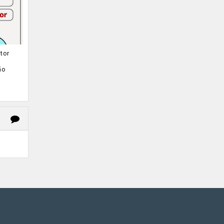
tor
ão