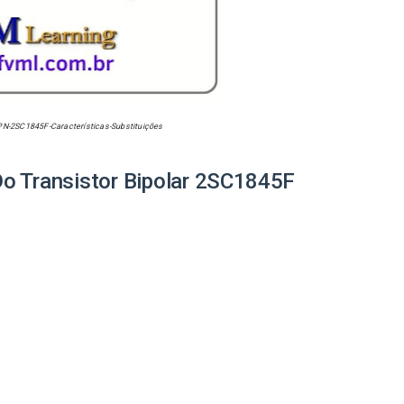
PN-2SC1845F-Características-Substituições
o Transistor Bipolar
2SC1845F