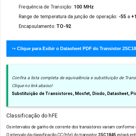
Frequência de Transição:
100 MHz
Range de temperatura da junção de operação:
-55
a
+
Encapsulamento:
TO-92
↪
Clique para Exibir o Datasheet PDF do Transistor 2SC1
Confira a lista completa de equivalência e substituição de Tra
Clique no link abaixo!
Substituição de Transistores, Mosfet, Diodo, Datasheet, 
Classificação do hFE
Os intervalos de ganho de corrente dos transistores variam conforme a
O
intervalo da
classificação CC (hfe) do transistor
2SC1845
estará ent