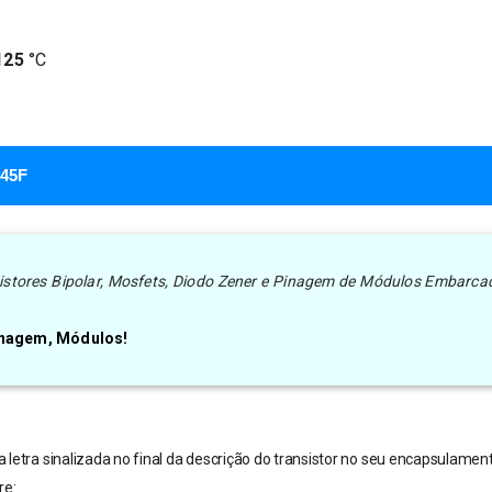
125
°C
845F
nsistores Bipolar, Mosfets, Diodo Zener e Pinagem de Módulos Embarca
Pinagem, Módulos!
 letra sinalizada no final da descrição do transistor no seu encapsulament
re: