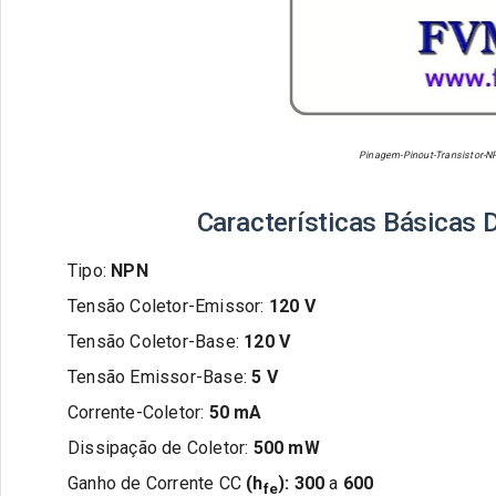
Pinagem-Pinout-Transistor-N
Características Básicas D
Tipo:
NPN
Tensão Coletor-Emissor:
120
V
Tensão Coletor-Base:
120
V
Tensão Emissor-Base:
5
V
Corrente-Coletor:
50 mA
Dissipação de Coletor:
500
mW
Ganho de Corrente CC
(h
):
300
a
600
fe