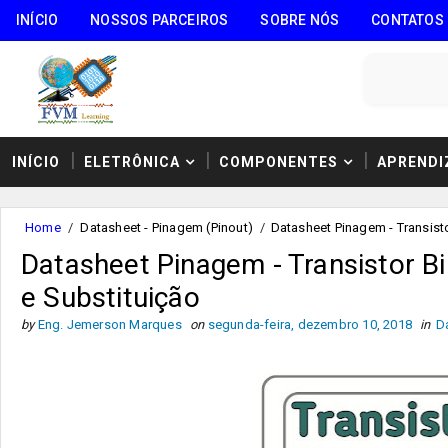
INÍCIO
NOSSOS PARCEIROS
SOBRE NÓS
CONTATOS
INÍCIO
ELETRÔNICA
COMPONENTES
APRENDI
Home
/
Datasheet - Pinagem (Pinout)
/
Datasheet Pinagem - Transisto
Datasheet Pinagem - Transistor B
e Substituição
by
Eng. Jemerson Marques
on
segunda-feira, dezembro 10, 2018
in
D