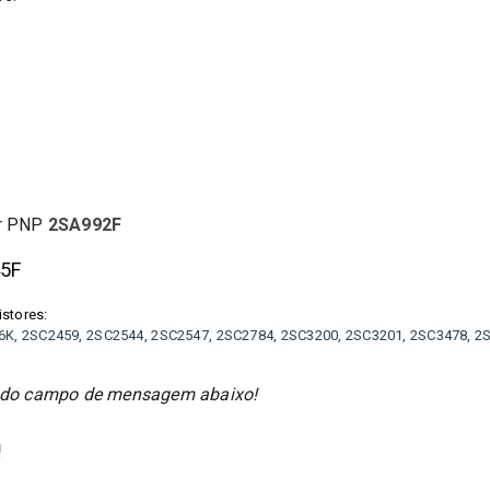
or PNP
2SA992F
45F
istores:
K, 2SC2459, 2SC2544, 2SC2547, 2SC2784, 2SC3200, 2SC3201, 2SC3478, 2
és do campo de mensagem abaixo!
!