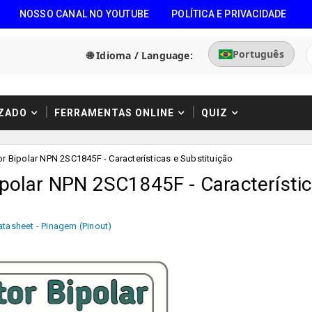
NOSSO CANAL NO YOUTUBE
POLÍTICA E PRIVACIDADE
Português
🌐 Idioma / Language:
ZADO
FERRAMENTAS ONLINE
QUIZ
r Bipolar NPN 2SC1845F - Características e Substituição
ipolar NPN 2SC1845F - Característi
atasheet - Pinagem (Pinout)