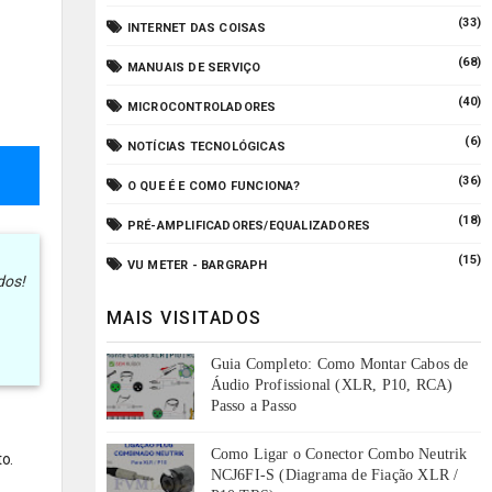
(33)
INTERNET DAS COISAS
(68)
MANUAIS DE SERVIÇO
(40)
MICROCONTROLADORES
(6)
NOTÍCIAS TECNOLÓGICAS
(36)
O QUE É E COMO FUNCIONA?
(18)
PRÉ-AMPLIFICADORES/EQUALIZADORES
(15)
VU METER - BARGRAPH
dos!
MAIS VISITADOS
Guia Completo: Como Montar Cabos de
Áudio Profissional (XLR, P10, RCA)
Passo a Passo
Como Ligar o Conector Combo Neutrik
o.
NCJ6FI-S (Diagrama de Fiação XLR /