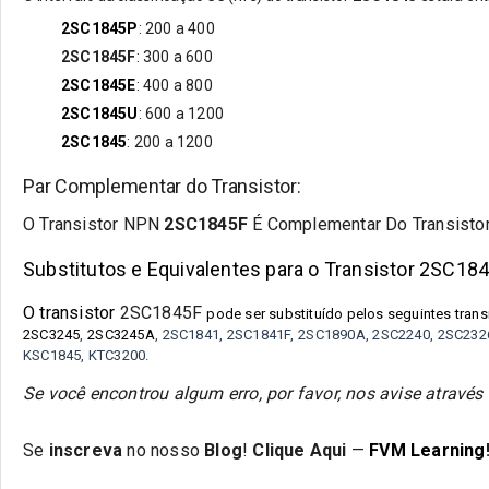
2SC1845
P
:
200 a 400
2SC1845
F
:
300 a 600
2SC1845E
: 400 a 800
2SC1845U
: 600 a 1200
2SC1845
: 200 a 1200
Par Complementar do Transistor:
O Transistor N
PN
2SC1845F
É Complementar Do Transist
Substitutos e Equivalentes para o Transistor 2SC18
O transistor
2SC1845F
pode ser substituído pelos seguintes trans
2SC3245
,
2SC3245A
,
2SC1841, 2SC1841F, 2SC1890A, 2SC2240, 2SC2326
KSC1845, KTC3200.
Se você encontrou algum erro, por favor, nos avise atrav
Se
inscreva
no nosso
Blog
!
Clique Aqui
—
FVM Learning