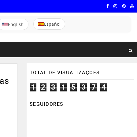
Español
English
TOTAL DE VISUALIZAÇÕES
cas
1
2
3
1
5
3
7
4
SEGUIDORES