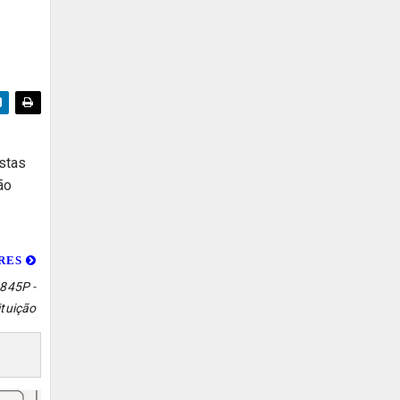
astas
ão
ORES
845P -
ituição