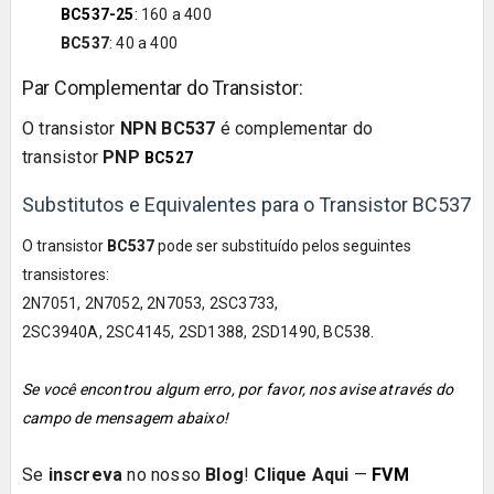
BC537-25
: 160 a 400
BC537
: 40 a 400
Par Complementar do Transistor:
O transistor
NPN BC537
é complementar do
transistor
PNP
BC527
Substitutos e Equivalentes para o Transistor BC537
O transistor
BC537
pode ser substituído pelos seguintes
transistores:
2N7051, 2N7052, 2N7053, 2SC3733,
2SC3940A, 2SC4145, 2SD1388, 2SD1490, BC538.
Se você encontrou algum erro, por favor, nos avise através do
campo de mensagem abaixo!
Se
inscreva
no nosso
Blog
!
Clique Aqui
—
FVM