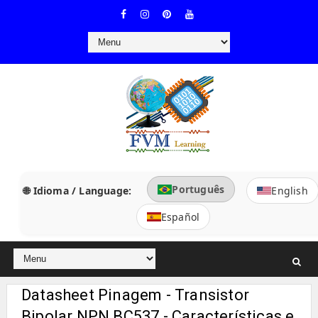
Português
🌐 Idioma / Language:
English
Español
Datasheet Pinagem - Transistor
Bipolar NPN BC537 - Características e