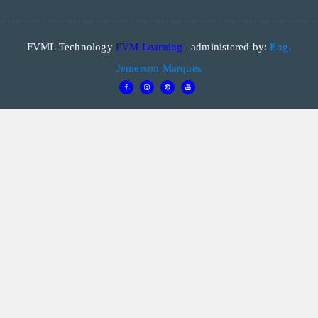
FVML Technology
FVM Learning
| administered by:
Eng.
Jemerson Marques