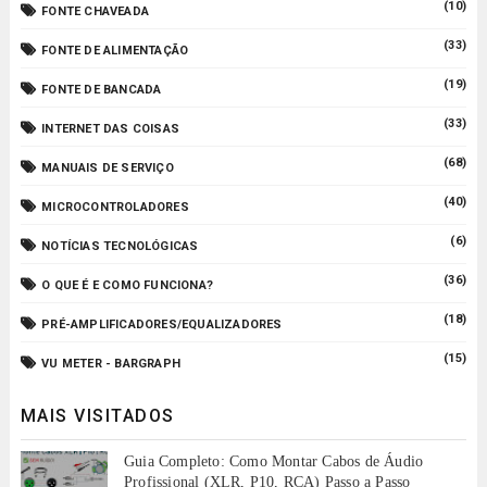
(10)
FONTE CHAVEADA
(33)
FONTE DE ALIMENTAÇÃO
(19)
FONTE DE BANCADA
(33)
INTERNET DAS COISAS
(68)
MANUAIS DE SERVIÇO
(40)
MICROCONTROLADORES
(6)
NOTÍCIAS TECNOLÓGICAS
(36)
O QUE É E COMO FUNCIONA?
(18)
PRÉ-AMPLIFICADORES/EQUALIZADORES
(15)
VU METER - BARGRAPH
MAIS VISITADOS
Guia Completo: Como Montar Cabos de Áudio
Profissional (XLR, P10, RCA) Passo a Passo