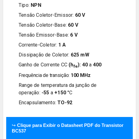
Tipo:
NPN
Tensão Coletor-Emissor:
6
0
V
Tensão Coletor-Base:
6
0
V
Tensão Emissor-Base:
6
V
Corrente-Coletor:
1
A
Dissipação de Coletor:
62
5
mW
Ganho de Corrente CC
(h
):
40
a
400
fe
Frequência de transição:
100 MHz
Range de temperatura da junção de
operação:
-55
a
+150
°C
Encapsulamento:
TO-92
↪
Clique para Exibir o Datasheet PDF do Transistor
BC537