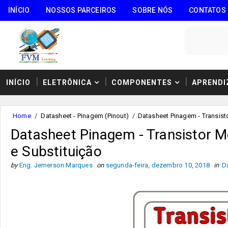
INÍCIO
NOSSOS PARCEIROS
SOBRE NÓS
CONTATOS
INÍCIO
ELETRÔNICA
COMPONENTES
APRENDI
Home
/
Datasheet - Pinagem (Pinout)
/
Datasheet Pinagem - Transisto
Datasheet Pinagem - Transistor M
e Substituição
by
Eng. Jemerson Marques
on
segunda-feira, dezembro 10, 2018
in
D