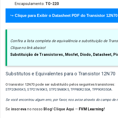
Encapsulamento:
TO-220
↪
Clique para Exibir o Datasheet PDF do Transistor 12N70
Confira a lista completa de equivalência e substituição de Tra
Clique no link abaixo!
Substituição de Transistores, Mosfet, Diodo, Datasheet, 
Substitutos e Equivalentes para o Transistor 12N70
O transistor
12N70
pode ser substituído pelos seguintes transistores:
STP20N95K5, STP21N90K5, STP25N80K5, TPP80R250A, TPP90R350A.
Se você encontrou algum erro, por favor, nos avise através do campo d
Se
inscreva
no nosso
Blog
!
Clique Aqui
—
FVM Learning
!