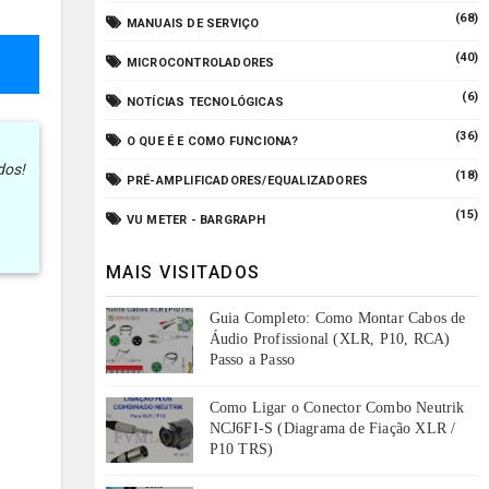
(68)
MANUAIS DE SERVIÇO
(40)
MICROCONTROLADORES
(6)
NOTÍCIAS TECNOLÓGICAS
(36)
O QUE É E COMO FUNCIONA?
dos!
(18)
PRÉ-AMPLIFICADORES/EQUALIZADORES
(15)
VU METER - BARGRAPH
MAIS VISITADOS
Guia Completo: Como Montar Cabos de
Áudio Profissional (XLR, P10, RCA)
Passo a Passo
Como Ligar o Conector Combo Neutrik
NCJ6FI-S (Diagrama de Fiação XLR /
P10 TRS)