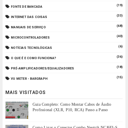
(19)
FONTE DE BANCADA
(33)
INTERNET DAS COISAS
(68)
MANUAIS DE SERVIÇO
(40)
MICROCONTROLADORES
(6)
NOTÍCIAS TECNOLÓGICAS
(36)
O QUE É E COMO FUNCIONA?
(18)
PRÉ-AMPLIFICADORES/EQUALIZADORES
(15)
VU METER - BARGRAPH
MAIS VISITADOS
Guia Completo: Como Montar Cabos de Áudio
Profissional (XLR, P10, RCA) Passo a Passo
Como Ligar o Conector Combo Neutrik NCJ6FI-S