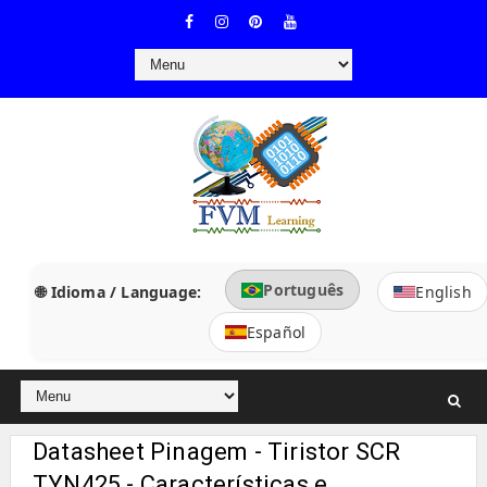
Português
🌐 Idioma / Language:
English
Español
Datasheet Pinagem - Tiristor SCR
TYN425 - Características e