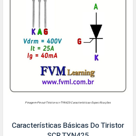
Pinagem-Pinout-Tiristor-scr-
TYN425
-Características-Especificações
Características Básicas Do Tiristor
SCR TYN425