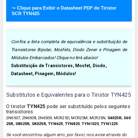
↪
Clique para Exibir o Datasheet PDF do Tiristor
SCR TYN425
Confira a lista completa de equivalência e substituição de
Transistores Bipolar, Mosfets, Diodo Zener e Pinagem de
Módulos Embarcados! Clique no link abaixo!
Substituição de Transistores, Mosfet, Diodo,
Datasheet, Pinagem, Módulos!
Substitutos e Equivalentes para o Tiristor TYN425
O tiristor
TYN425
pode ser substituído pelos seguintes
transistores:
2N6507
,
2N6508
,
2N6509
,
MCR25D
,
MCR25M
,
MCR25N
,
S4025R
,
S60
25R
,
S8025R
,
SK025R
,
TYN625
,
TYN825
,
TYN1025
,
TYN1225
.
Se você encontrou algum erro, por favor, nos avise através do