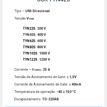
Tipo —
UNI-Direcional
Tensão
V
:
DRM
TYN225
: 200
V
TYN425
: 400
V
TYN625
: 600
V
TYN825
: 800
V
TYN1025
:
1000
V
TYN1225
:
1200
V
Corrente —
I
:
25
A
T(RMS)
Tensão de Acionamento de Gate: ±
1,5
V
Corrente de Acionamento de Gate: ±
4
0mA
Temperatura de operação:
-40
a
150
°C
Encapsulamento:
TO-220AB