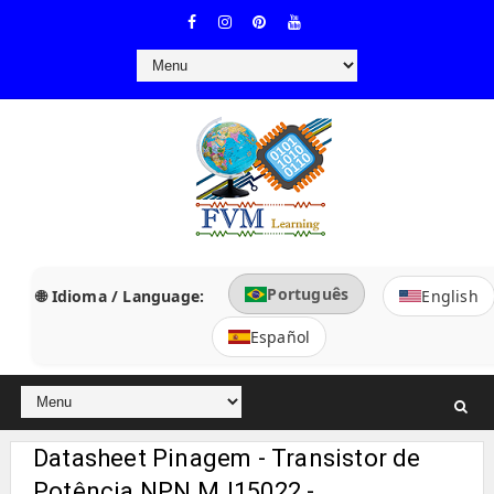
Português
🌐 Idioma / Language:
English
Español
Datasheet Pinagem - Transistor de
Potência NPN MJ15022 -