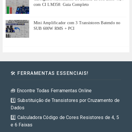
com CI LM358: Guia Completo
Mini Amplificador com 3 Transistores Batendo no
SUB 600W RMS + PCI
🛠️ FERRAMENTAS ESSENCIAIS!
🧰 Encontre Todas Ferramentas Online
1️⃣ Substituição de Transistores por Cruzamento de
Dados
2️⃣ Calculadora Código de Cores Resistores de 4, 5
e 6 Faixas