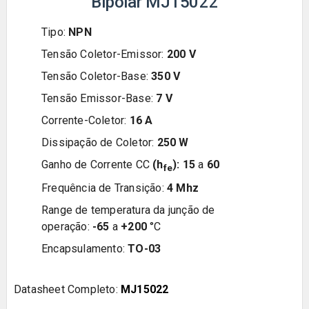
Bipolar MJ15022
Tipo:
NPN
Tensão Coletor-Emissor:
200
V
Tensão Coletor-Base:
350
V
Tensão Emissor-Base:
7
V
Corrente-Coletor:
16
A
Dissipação de Coletor:
2
50
W
Ganho de Corrente CC
(h
):
15
a
60
fe
Frequência de Transição:
4 Mhz
Range de temperatura da junção de
operação:
-65
a
+200
°C
Encapsulamento:
TO-03
Datasheet Completo:
MJ15022