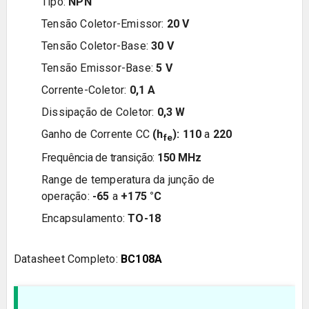
Tipo:
NPN
Tensão Coletor-Emissor:
20
V
Tensão Coletor-Base:
30
V
Tensão Emissor-Base:
5
V
Corrente-Coletor:
0,1
A
Dissipação de Coletor:
0,3
W
Ganho de Corrente CC
(h
):
110
a
220
fe
Frequência de transição:
150 MHz
Range de temperatura da junção de
operação:
-65
a
+175
°C
Encapsulamento:
TO-18
Datasheet Completo:
BC108A