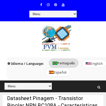
Português
🌐 Idioma / Language:
English
Español
Datasheet Pinagem - Transistor
Bipolar NPN BC108A - Características