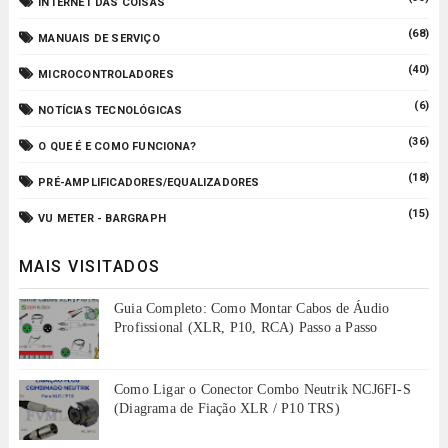
INTERNET DAS COISAS
(68)
MANUAIS DE SERVIÇO
(40)
MICROCONTROLADORES
(6)
NOTÍCIAS TECNOLÓGICAS
(36)
O QUE É E COMO FUNCIONA?
(18)
PRÉ-AMPLIFICADORES/EQUALIZADORES
(15)
VU METER - BARGRAPH
MAIS VISITADOS
Guia Completo: Como Montar Cabos de Áudio
Profissional (XLR, P10, RCA) Passo a Passo
Como Ligar o Conector Combo Neutrik NCJ6FI-S
(Diagrama de Fiação XLR / P10 TRS)