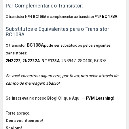
Par Complementar do Transistor:
BC178A
O transistor NPN
BC108A
é
complementar ao transistor
PNP
Substitutos e Equivalentes para o Transistor
BC108A
BC108A
O transistor
pode ser substituídos pelos seguintes
transistores:
2N2222
,
2N2222A
,
NTE123A
,
2N3947, 2SC400, BC378.
Se você encontrou algum erro, por favor, nos avise através do
campo de mensagem abaixo!
Se
inscreva
no nosso
Blog
!
Clique Aqui
—
FVM Learning
!
Forte abraço.
Deus vos Abençoe!
Shalom!