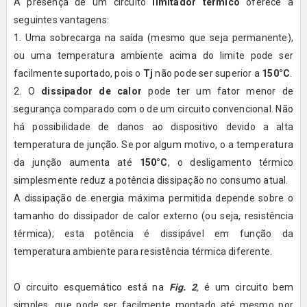
A presença de um circuito
limitador térmico
oferece a
seguintes vantagens:
1. Uma sobrecarga na saída (mesmo que seja permanente),
ou uma temperatura ambiente acima do limite pode ser
facilmente suportado, pois o
Tj
não pode ser superior a
150°C
.
2. O
dissipador de calor
pode ter um fator menor de
segurança comparado com o de um circuito convencional. Não
há possibilidade de danos ao dispositivo devido a alta
temperatura de junção. Se por algum motivo, o a temperatura
da junção aumenta até
150°C
, o desligamento térmico
simplesmente reduz a potência dissipação no consumo atual.
A dissipação de energia máxima permitida depende sobre o
tamanho do dissipador de calor externo (ou seja, resistência
térmica); esta potência é dissipável em função da
temperatura ambiente para resistência térmica diferente.
O circuito esquemático está na
Fig. 2
,
é um circuito bem
simples, que pode ser facilmente montado até mesmo por