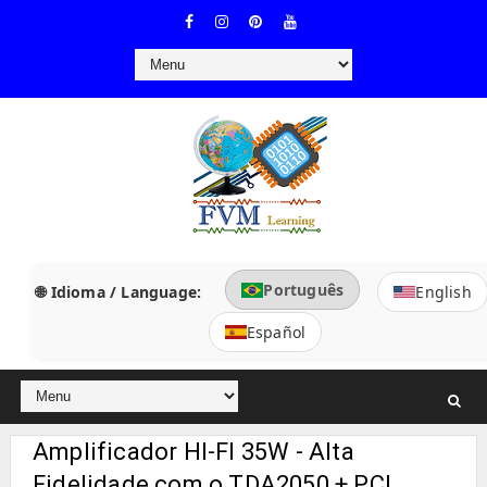
Português
🌐 Idioma / Language:
English
Español
Amplificador HI-FI 35W - Alta
Fidelidade com o TDA2050 + PCI