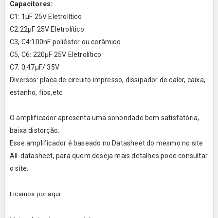
Capacitores:
C1: 1µF 25V Eletrolítico
C2:22µF 25V Eletrolítico
C3, C4:100nF poliéster ou cerâmico
C5, C6: 220µF 25V Eletrolítico
C7: 0,47µF/ 35V
Diversos: placa de circuito impresso, dissipador de calor, caixa,
estanho, fios,etc.
O amplificador apresenta uma sonoridade bem satisfatória,
baixa distorção.
Esse amplificador é baseado no Datasheet do mesmo no site
All-datasheet
, para quem deseja mais detalhes pode consultar
o site.
Ficamos por aqui.