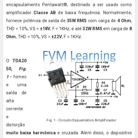
encapsulamento Pentawatt®, destinado a ser usado como
amplificador
Classe AB
de baixa frequência. Normalmente,
fornece potência de saída de
35W RMS
com carga de
4 Ohm
,
THD = 10%, VS =
±18V
, F = 1KHz, e até
32W RMS
em carga de
8
Ohm
, THD = 10%, VS =
±22V
, F = 1KHz.
O
TDA20
50,
Fig.
1
-
fornec
e uma
saída de
alta
corrente
e
Fig. 1 - Circuito Esquemático Amplificador
distorção
muito baixa harmônica
e cruzada. Além disso, o dispositivo