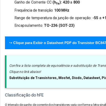
Ganho de Corrente CC
(h
):
420
a
800
fe
Frequência de transição:
100 MHz
Range de temperatura da junção de operação:
-55
a
+
Encapsulamento:
TO-236 (SOT-23)
↪
Clique para Exibir o Datasheet PDF do Transistor BC84
Confira a lista completa de equivalência e substituição de Tra
Clique no link abaixo!
Substituição de Transistores, Mosfet, Diodo, Datasheet, 
Classificação do hFE
O intervalo de ganho de corrente dos transistores varia conforme a letra sin