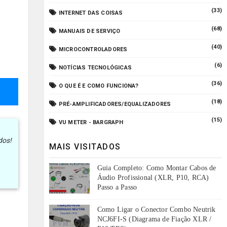
(33)
INTERNET DAS COISAS
(68)
MANUAIS DE SERVIÇO
(40)
MICROCONTROLADORES
(6)
NOTÍCIAS TECNOLÓGICAS
(36)
O QUE É E COMO FUNCIONA?
(18)
PRÉ-AMPLIFICADORES/EQUALIZADORES
(15)
VU METER - BARGRAPH
dos!
MAIS VISITADOS
Guia Completo: Como Montar Cabos de
Áudio Profissional (XLR, P10, RCA)
Passo a Passo
Como Ligar o Conector Combo Neutrik
NCJ6FI-S (Diagrama de Fiação XLR /