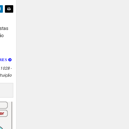
astas
ão
ORES
1028 -
ituição