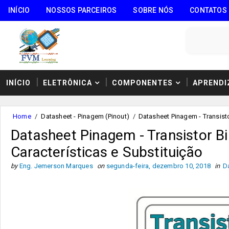
INÍCIO
NOSSOS PARCEIROS
SOBRE NÓS
CONTATOS
INÍCIO
ELETRÔNICA
COMPONENTES
APRENDI
Home
/
Datasheet - Pinagem (Pinout)
/
Datasheet Pinagem - Transist
Datasheet Pinagem - Transistor 
Características e Substituição
by
Eng. Jemerson Marques
on
segunda-feira, dezembro 10, 2018
in
D