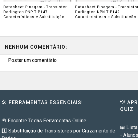
Datasheet Pinagem - Transistor
Datasheet Pinagem - Transisto
Darlington PNP TIP147 -
Darlington NPN TIP142 -
Características e Substituição
Características e Substituição
NENHUM COMENTÁRIO:
Postar um comentário
🛠️ FERRAMENTAS ESSENCIAIS!
💡 AP
QUIZ
🧰 Encontre Todas Ferramentas Online
📖 Lista
1️⃣ Substituição de Transistores por Cruzamento de
- Aluno