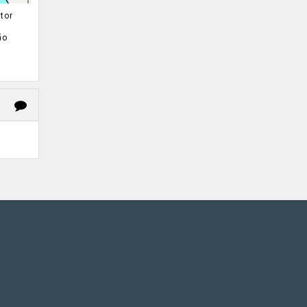
tor
ão