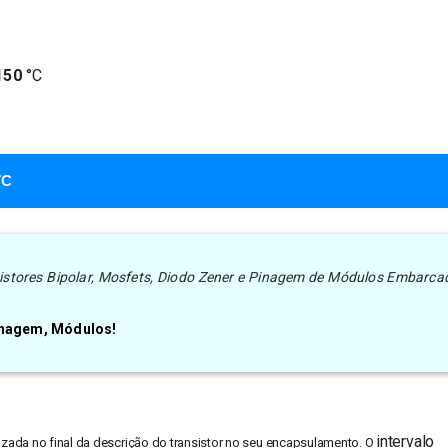
150
°C
7C
nsistores Bipolar, Mosfets, Diodo Zener e Pinagem de Módulos Embarca
Pinagem, Módulos!
intervalo
alizada no final da descrição do transistor no seu encapsulamento. O