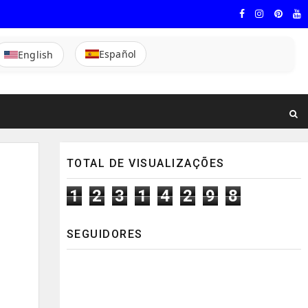
Español
English
TOTAL DE VISUALIZAÇÕES
1
2
3
1
4
2
9
8
SEGUIDORES