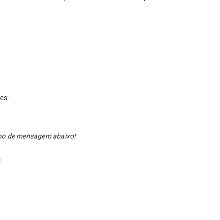
res:
ampo de mensagem abaixo!
!