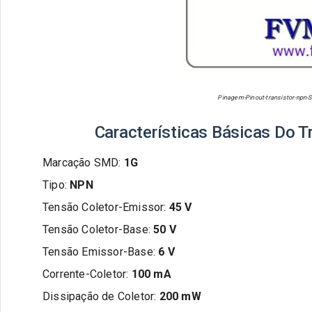
Pinagem-Pinout-transistor-npn-
Características Básicas Do T
Marcação SMD:
1G
Tipo:
NPN
Tensão Coletor-Emissor:
45
V
Tensão Coletor-Base:
50
V
Tensão Emissor-Base:
6
V
Corrente-Coletor:
100 m
A
Dissipação de Coletor:
200
m
W