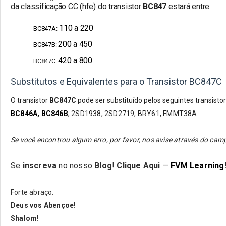
da
classificação CC (hfe) do transistor
BC847
estará entre:
110 a 220
BC847A
:
200 a 450
BC847B
:
420 a 800
BC847C
:
Substitutos e Equivalentes para o Transistor BC847C
O transistor
BC847C
pode ser substituído pelos seguintes transisto
BC846A
,
BC846B
,
2SD1938, 2SD2719, BRY61, FMMT38A.
Se você encontrou algum erro, por favor, nos avise através do c
Se
inscreva
no nosso
Blog
!
Clique Aqui
—
FVM Learning
Forte abraço.
Deus vos Abençoe!
Shalom!