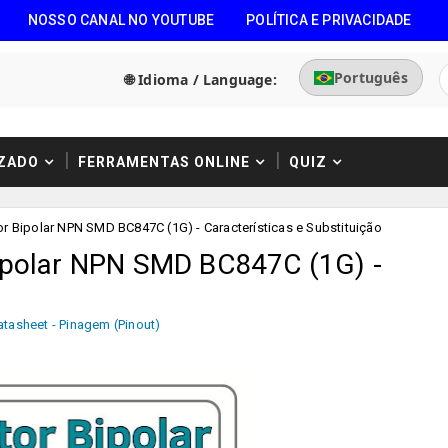
NOSSO CANAL NO YOUTUBE
POLÍTICA E PRIVACIDADE
Português
🌐 Idioma / Language:
ZADO
FERRAMENTAS ONLINE
QUIZ
or Bipolar NPN SMD BC847C (1G) - Características e Substituição
Bipolar NPN SMD BC847C (1G) -
atasheet - Pinagem (Pinout)