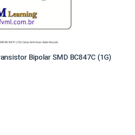
SMD-
BC847C-(
1G)-Características-Substituição
ransistor Bipolar SMD
BC847C (1G)