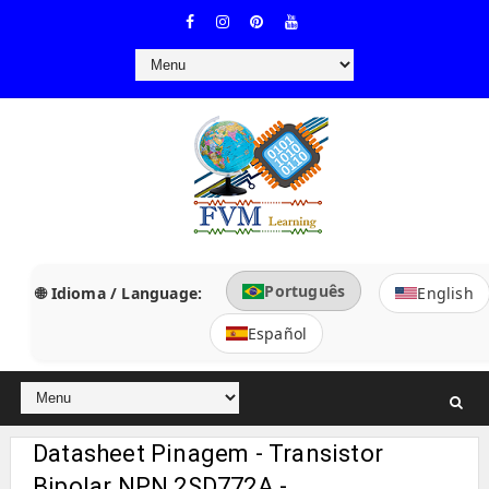
Português
🌐 Idioma / Language:
English
Español
Datasheet Pinagem - Transistor
Bipolar NPN 2SD772A -