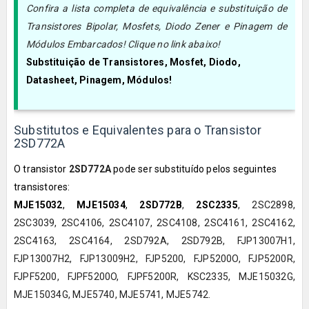
Confira a lista completa de equivalência e substituição de
Transistores Bipolar, Mosfets, Diodo Zener e Pinagem de
Módulos Embarcados! Clique no link abaixo!
Substituição de Transistores, Mosfet, Diodo,
Datasheet, Pinagem, Módulos!
Substitutos e Equivalentes para o Transistor
2SD772A
O transistor
2SD772A
pode ser substituído pelos seguintes
transistores:
MJE15032
,
MJE15034
,
2SD772B
,
2SC2335
, 2SC2898,
2SC3039, 2SC4106, 2SC4107, 2SC4108, 2SC4161, 2SC4162,
2SC4163, 2SC4164, 2SD792A, 2SD792B, FJP13007H1,
FJP13007H2, FJP13009H2, FJP5200, FJP5200O, FJP5200R,
FJPF5200, FJPF5200O, FJPF5200R, KSC2335, MJE15032G,
MJE15034G, MJE5740, MJE5741, MJE5742.