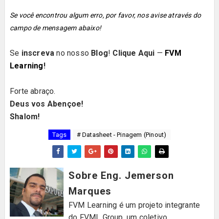
Se você encontrou algum erro, por favor, nos avise através do
campo de mensagem abaixo!
Se
inscreva
no nosso
Blog
!
Clique Aqui
—
FVM
Learning
!
Forte abraço.
Deus vos Abençoe!
Shalom!
Tags
# Datasheet - Pinagem (Pinout)
Sobre Eng. Jemerson
Marques
FVM Learning é um projeto integrante
do FVML Group, um coletivo