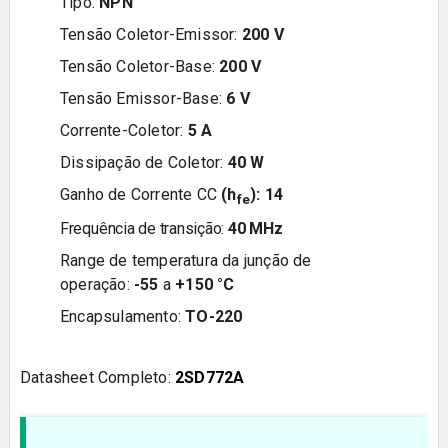
Tipo:
NPN
Tensão Coletor-Emissor:
20
0
V
Tensão Coletor-Base:
20
0
V
Tensão Emissor-Base:
6
V
Corrente-Coletor:
5
A
Dissipação de Coletor:
40
W
Ganho de Corrente CC
(h
): 1
4
fe
Frequência de transição:
40 MHz
Range de temperatura da junção de
operação:
-55
a
+150
°C
Encapsulamento:
TO-220
Datasheet Completo:
2SD772A