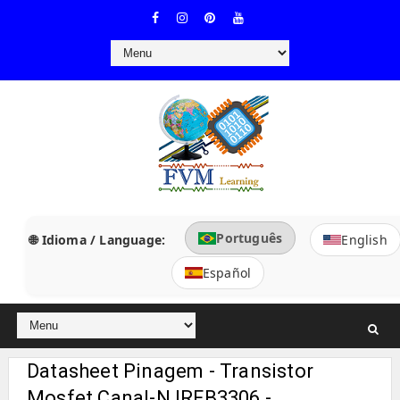
Português
🌐 Idioma / Language:
English
Español
Datasheet Pinagem - Transistor
Mosfet Canal-N IRFB3306 -