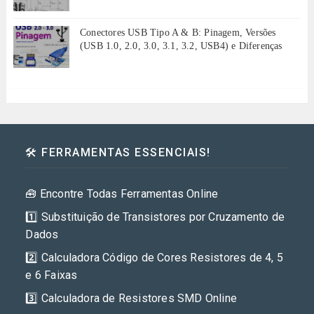
Conectores USB Tipo A & B: Pinagem, Versões
(USB 1.0, 2.0, 3.0, 3.1, 3.2, USB4) e Diferenças
🛠️ FERRAMENTAS ESSENCIAIS!
🧰 Encontre Todas Ferramentas Online
1️⃣ Substituição de Transistores por Cruzamento de
Dados
2️⃣ Calculadora Código de Cores Resistores de 4, 5
e 6 Faixas
3️⃣ Calculadora de Resistores SMD Online