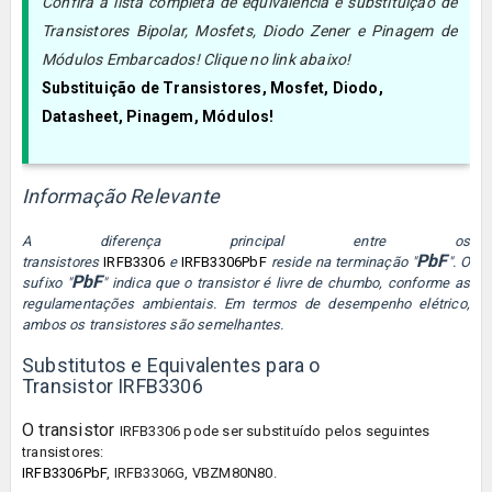
Confira a lista completa de equivalência e substituição de
Transistores Bipolar, Mosfets, Diodo Zener e Pinagem de
Módulos Embarcados! Clique no link abaixo!
Substituição de Transistores, Mosfet, Diodo,
Datasheet, Pinagem, Módulos!
Informação Relevante
A diferença principal entre os
PbF
transistores
IRFB3306
e
IRFB3306PbF
reside na terminação "
". O
PbF
sufixo "
" indica que o transistor é livre de chumbo, conforme as
regulamentações ambientais. Em termos de desempenho elétrico,
ambos os transistores são semelhantes.
Substitutos e Equivalentes para o
Transistor IRFB3306
O transistor
IRFB3306
pode ser substituído pelos seguintes
transistores:
IRFB3306PbF
, IRFB3306G, VBZM80N80.