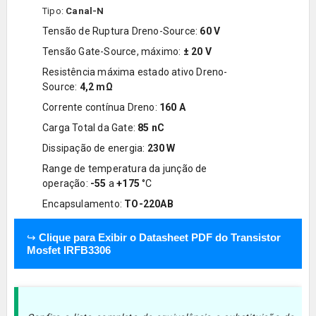
Tipo:
Canal-N
Tensão de Ruptura Dreno-Source:
60 V
Tensão Gate-Source, máximo:
± 20 V
Resistência máxima estado ativo Dreno-
Source:
4,2
mΩ
Corrente contínua Dreno:
160 A
Carga Total da Gate:
85 nC
Dissipação de energia:
230 W
Range de temperatura da junção de
operação:
-55
a
+175
°C
Encapsulamento:
TO-220AB
↪
Clique para Exibir o Datasheet PDF do Transistor
Mosfet IRFB3306