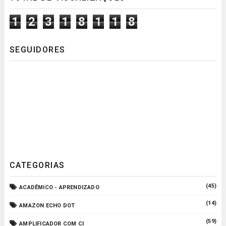
1
2
3
1
8
1
1
8
SEGUIDORES
CATEGORIAS
(45)
ACADÊMICO - APRENDIZADO
(14)
AMAZON ECHO DOT
(59)
AMPLIFICADOR COM CI