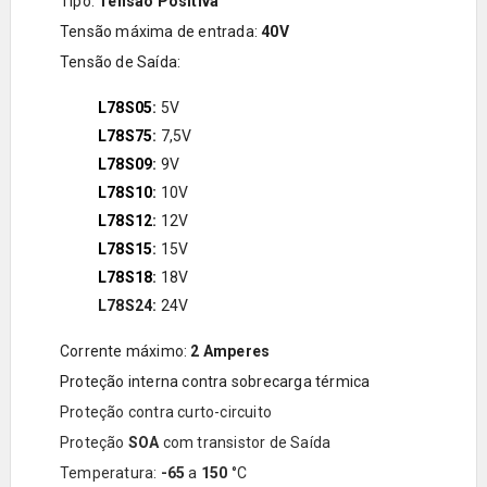
Tipo:
Tensão Positiva
Tensão máxima de entrada:
40V
Tensão de Saída:
L78S05
:
5V
L78S75
:
7,5V
L78S09
:
9V
L78S10
:
10V
L78S12
:
12V
L78S15
:
15V
L78S18
:
18V
L78S24:
24V
Corrente máximo:
2 Amperes
Proteção interna contra sobrecarga térmica
Proteção contra curto-circuito
Proteção
SOA
com transistor de Saída
Temperatura:
-65
a
150
°C