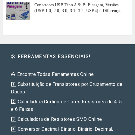
Conectores USB Tipo A & B: Pinagem, Versões
(USB 1.0, 2.0, 3.0, 3.1, 3.2, USB4) e Diferenças
🛠️ FERRAMENTAS ESSENCIAIS!
🧰 Encontre Todas Ferramentas Online
1️⃣ Substituição de Transistores por Cruzamento de
Dados
2️⃣ Calculadora Código de Cores Resistores de 4, 5
e 6 Faixas
3️⃣ Calculadora de Resistores SMD Online
4️⃣ Conversor Decimal-Binário, Binário-Decimal,