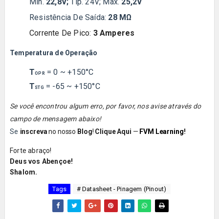
Mín.
22,8V;
Tip.
24
V
;
Max.
25,2V
Resistência De Saída:
28 MΩ
Corrente De Pico:
3 Amperes
Temperatura de Operação
T
= 0 ~ +150°C
OPR
T
= -65 ~ +150°C
STG
Se você encontrou algum erro, por favor, nos avise através do
campo de mensagem abaixo!
Se
inscreva
no nosso
Blog
!
Clique Aqui
—
FVM Learning
!
Forte abraço!
Deus vos Abençoe!
Shalom.
Tags
# Datasheet - Pinagem (Pinout)