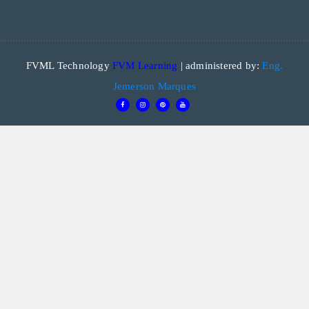
FVML Technology
FVM Learning
| administered by:
Eng.
Jemerson Marques