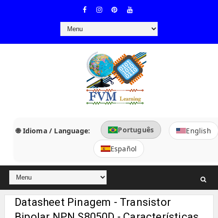
Português
🌐 Idioma / Language:
English
Español
Datasheet Pinagem - Transistor
Bipolar NPN S8050D - Características