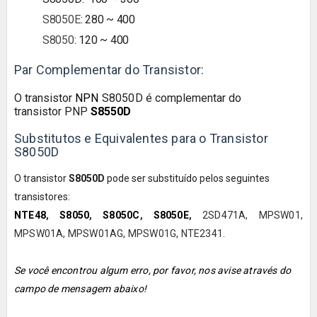
S8050E
:
280 ~ 400
S8050
:
120 ~ 400
Par Complementar do Transistor:
O transistor
NPN
S8050D
é complementar do
transistor
PNP
S8550D
Substitutos e Equivalentes para o Transistor
S8050D
O transistor
S8050D
pode ser substituído pelos seguintes
transistores:
NTE48
,
S8050
,
S8050C
,
S8050E
,
2SD471A, MPSW01,
MPSW01A, MPSW01AG, MPSW01G, NTE2341.
Se você encontrou algum erro, por favor, nos avise através do
campo de mensagem abaixo!