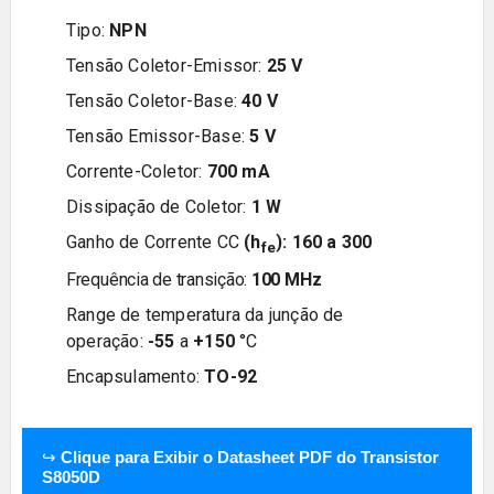
Tipo:
NPN
Tensão Coletor-Emissor:
25
V
Tensão Coletor-Base:
4
0
V
Tensão Emissor-Base:
5
V
Corrente-Coletor:
700
m
A
Dissipação de Coletor:
1 W
Ganho de Corrente CC
(h
):
160 a 300
fe
Frequência de transição:
100 MHz
Range de temperatura da junção de
operação:
-55
a
+150
°C
Encapsulamento:
TO-92
↪
Clique para Exibir o Datasheet PDF do Transistor
S8050D