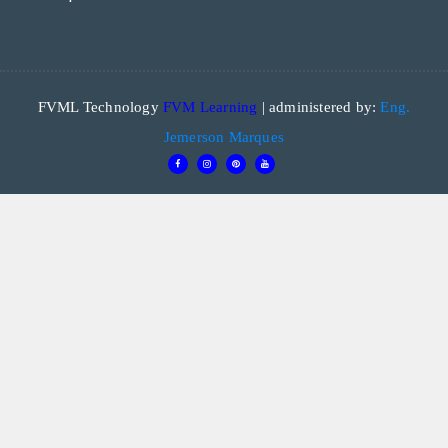
FVML Technology
FVM Learning
| administered by:
Eng.
Jemerson Marques