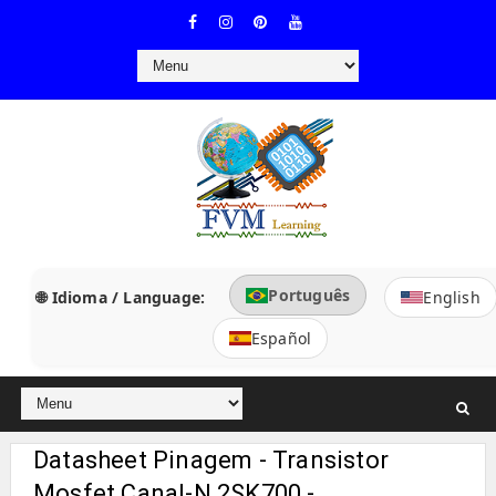
Português
🌐 Idioma / Language:
English
Español
Datasheet Pinagem - Transistor
Mosfet Canal-N 2SK700 -