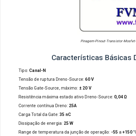
Pinagem-Pinout-Transistor-Mosfet-
Características Básicas
Tipo:
Canal-N
Tensão de ruptura Dreno-Source:
60 V
Tensão Gate-Source, máximo:
± 20 V
Resistência máxima estado ativo Dreno-Source:
0,04
Ω
Corrente contínua Dreno:
25A
Carga Total da Gate:
35 nC
Dissipação de energia:
25 W
Range de temperatura da junção de operação:
-55
a
+150
°