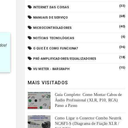
(33)
INTERNET DAS COISAS
(68)
MANUAIS DE SERVIÇO
(40)
MICROCONTROLADORES
(6)
NOTÍCIAS TECNOLÓGICAS
dos!
(36)
O QUE É E COMO FUNCIONA?
(18)
PRÉ-AMPLIFICADORES/EQUALIZADORES
(15)
VU METER - BARGRAPH
MAIS VISITADOS
Guia Completo: Como Montar Cabos de
Áudio Profissional (XLR, P10, RCA)
Passo a Passo
Como Ligar o Conector Combo Neutrik
NCJ6FI-S (Diagrama de Fiação XLR /