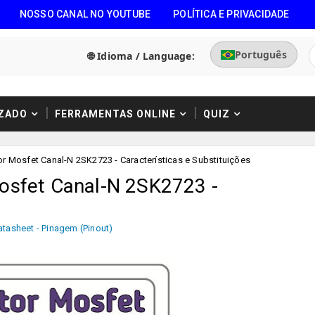
NOSSO CANAL NO YOUTUBE
POLÍTICA E PRIVACIDADE
Português
🌐 Idioma / Language:
ZADO
FERRAMENTAS ONLINE
QUIZ
or Mosfet Canal-N 2SK2723 - Características e Substituições
Mosfet Canal-N 2SK2723 -
atasheet - Pinagem (Pinout)