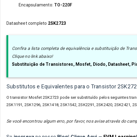
Encapsulamento:
TO-220F
Datasheet completo
2SK2723
Confira a lista completa de equivalência e substituição de Tra
Clique no link abaixo!
Substituição de Transistores, Mosfet, Diodo, Datasheet, 
Substitutos e Equivalentes para o Transistor 2SK27
O transistor Mosfet
2SK2723
pode ser substituído pelos seguintes tran
2SK1191, 2SK1296, 2SK1418, 2SK1542, 2SK2291, 2SK2420, 2SK2421, 2S
Se você encontrou algum erro, por favor, nos avise através do c
Se
inscreva
no nosso
Blog
!
Clique Aqui
—
FVM Learning