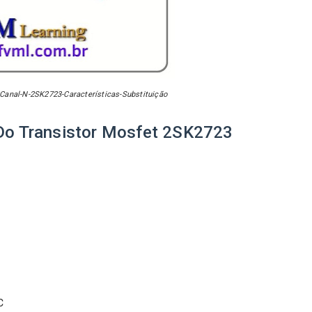
Canal-N-2SK2723-Características-Substituição
 Do Transistor Mosfet
2SK2723
C