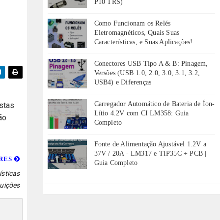
P10 TRS)
Como Funcionam os Relés
Eletromagnéticos, Quais Suas
Características, e Suas Aplicações!
Conectores USB Tipo A & B: Pinagem,
Versões (USB 1.0, 2.0, 3.0, 3.1, 3.2,
USB4) e Diferenças
Carregador Automático de Bateria de Íon-
astas
Lítio 4.2V com CI LM358: Guia
ão
Completo
Fonte de Alimentação Ajustável 1.2V a
37V / 20A - LM317 e TIP35C + PCB |
ORES
Guia Completo
ísticas
tuições