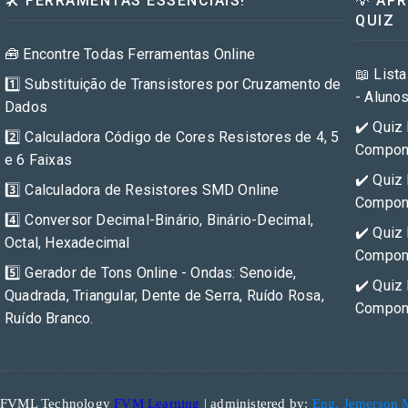
🛠️ FERRAMENTAS ESSENCIAIS!
💡 AP
QUIZ
🧰 Encontre Todas Ferramentas Online
📖 Lista
1️⃣ Substituição de Transistores por Cruzamento de
- Aluno
Dados
✔️ Quiz 
2️⃣ Calculadora Código de Cores Resistores de 4, 5
Compone
e 6 Faixas
✔️ Quiz 
3️⃣ Calculadora de Resistores SMD Online
Compone
4️⃣ Conversor Decimal-Binário, Binário-Decimal,
✔️ Quiz 
Octal, Hexadecimal
Compone
5️⃣ Gerador de Tons Online - Ondas: Senoide,
✔️ Quiz 
Quadrada, Triangular, Dente de Serra, Ruído Rosa,
Compone
Ruído Branco.
FVML Technology
FVM Learning
| administered by:
Eng. Jemerson 