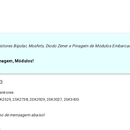
nsistores Bipolar, Mosfets, Diodo Zener e Pinagem de Módulos Embarca
Pinagem, Módulos!
23
sistores:
K2529, 2SK2738, 2SK2929, 2SK3027, 2SK3433.
ampo de mensagem abaixo!
!