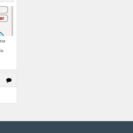
tor
ão