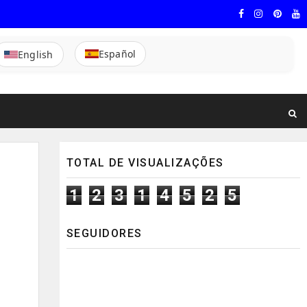
Español
English
TOTAL DE VISUALIZAÇÕES
1
2
3
1
4
5
2
5
SEGUIDORES