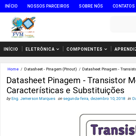
INÍCIO
NOSSOS PARCEIROS
SOBRE NÓS
CONTATOS
INÍCIO
ELETRÔNICA
COMPONENTES
APRENDI
Home
/
Datasheet - Pinagem (Pinout)
/
Datasheet Pinagem - Transist
Datasheet Pinagem - Transistor 
Características e Substituições
by
Eng. Jemerson Marques
on
segunda-feira, dezembro 10, 2018
in
D